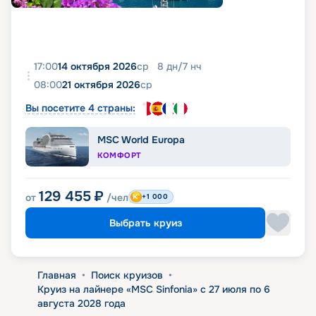
17:00
14 октября 2026
ср
8
дн
/
7
нч
08:00
21 октября 2026
ср
Вы посетите 4 страны:
MSC World Europa
КОМФОРТ
129 455
₽
от
/чел
+1 000
Выбрать круиз
Главная
•
Поиск круизов
•
Круиз на лайнере «MSC Sinfonia» с 27 июля по 6
августа 2028 года