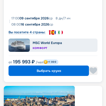
17:00
09 сентября 2026
ср
8
дн
/
7
нч
08:00
16 сентября 2026
ср
Вы посетите 4 страны:
MSC World Europa
КОМФОРТ
195 993
₽
от
/чел
+1 000
Выбрать круиз