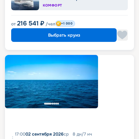
КОМФОРТ
216 541
₽
от
/чел
+1 000
Выбрать круиз
17:00
02 сентября 2026
ср
8
дн
/
7
нч