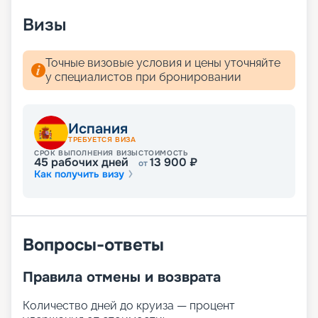
расписание круизов, схемы палуб, цены на
Визы
путевки, описание кают и прочая информация.
Мечтали о сказочном отдыхе? Вас ждут
волшебные пейзажи Средиземного моря! А для
Точные визовые условия и цены уточняйте
того чтобы получить лучшие места,
у специалистов при бронировании
воспользуйтесь услугой раннего бронирования.
Испания
ТРЕБУЕТСЯ ВИЗА
СРОК ВЫПОЛНЕНИЯ ВИЗЫ
СТОИМОСТЬ
45
рабочих дней
13 900
₽
от
Как получить визу
Вопросы-ответы
Правила отмены и возврата
Количество дней до круиза — процент