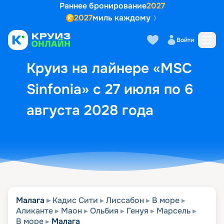
Раннее бронирование
2027
2027
миль каждому
Описание
Выбор кают
Маршрут и экск
Войти
Круиз на лайнере «MSC
Sinfonia» с 27 июля по 6
августа 2028 года
Малага
Кадис Сити
Лиссабон
В море
Аликанте
Маон
Ольбия
Генуя
Марсель
В море
Малага