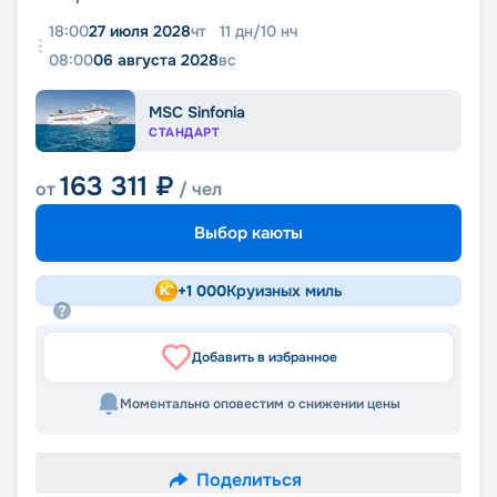
18:00
27 июля 2028
чт
11
дн
/
10
нч
08:00
06 августа 2028
вс
MSC Sinfonia
СТАНДАРТ
163 311
₽
от
/ чел
Выбор каюты
+
1 000
Круизных миль
Добавить в избранное
Моментально оповестим о снижении цены
Поделиться