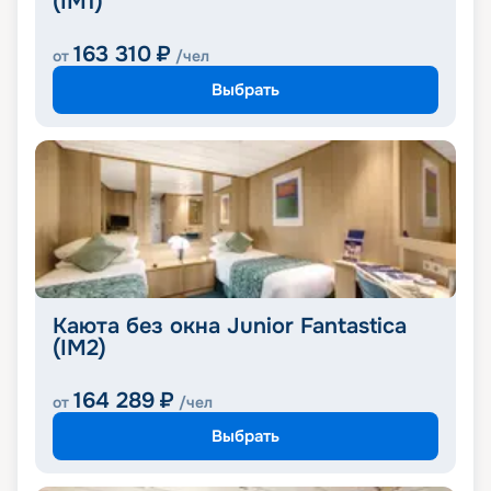
(IM1)
163 310
₽
от
/чел
Выбрать
Каюта без окна Junior Fantastica
(IM2)
164 289
₽
от
/чел
Выбрать