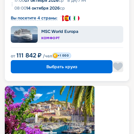
17:00
07 октября 2026
ср
8
дн
/
7
нч
08:00
14 октября 2026
ср
Вы посетите 4 страны:
MSC World Europa
КОМФОРТ
111 842
₽
от
/чел
+1 000
Выбрать круиз