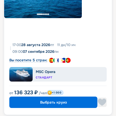
17:00
28 августа 2026
пт
11
дн
/
10
нч
09:00
07 сентября 2026
пн
Вы посетите 5 стран:
MSC Opera
СТАНДАРТ
136 323
₽
от
/чел
+1 000
Выбрать круиз