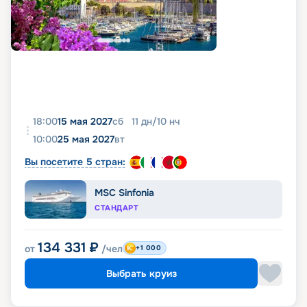
18:00
15 мая 2027
сб
11
дн
/
10
нч
10:00
25 мая 2027
вт
Вы посетите 5 стран:
MSC Sinfonia
СТАНДАРТ
134 331
₽
от
/чел
+1 000
Выбрать круиз