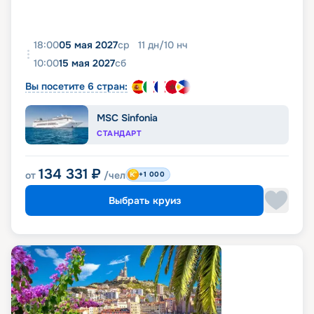
18:00
05 мая 2027
ср
11
дн
/
10
нч
10:00
15 мая 2027
сб
Вы посетите 6 стран:
MSC Sinfonia
СТАНДАРТ
134 331
₽
от
/чел
+1 000
Выбрать круиз