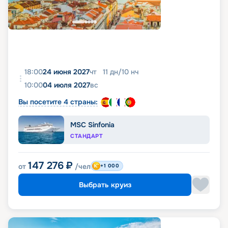
18:00
24 июня 2027
чт
11
дн
/
10
нч
10:00
04 июля 2027
вс
Вы посетите 4 страны:
MSC Sinfonia
СТАНДАРТ
147 276
₽
от
/чел
+1 000
Выбрать круиз