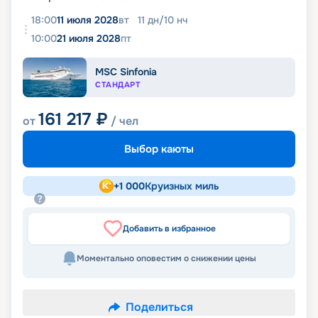
18:00
11 июля 2028
вт
11
дн
/
10
нч
10:00
21 июля 2028
пт
MSC Sinfonia
СТАНДАРТ
161 217
₽
от
/ чел
Выбор каюты
+
1 000
Круизных миль
Добавить в избранное
Моментально оповестим о снижении цены
Поделиться