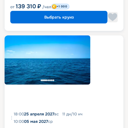
139 310
₽
от
/чел
+1 000
Выбрать круиз
18:00
25 апреля 2027
вс
11
дн
/
10
нч
10:00
05 мая 2027
ср