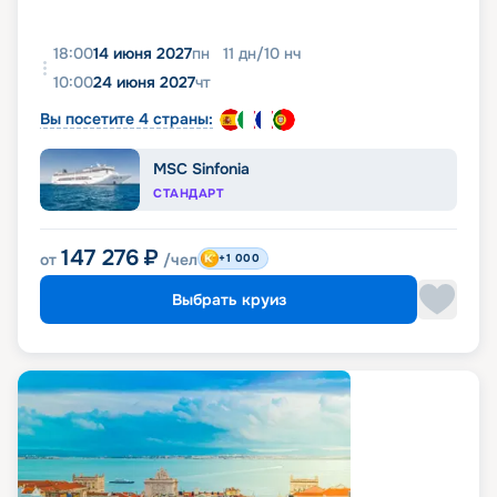
18:00
14 июня 2027
пн
11
дн
/
10
нч
10:00
24 июня 2027
чт
Вы посетите 4 страны:
MSC Sinfonia
СТАНДАРТ
147 276
₽
от
/чел
+1 000
Выбрать круиз