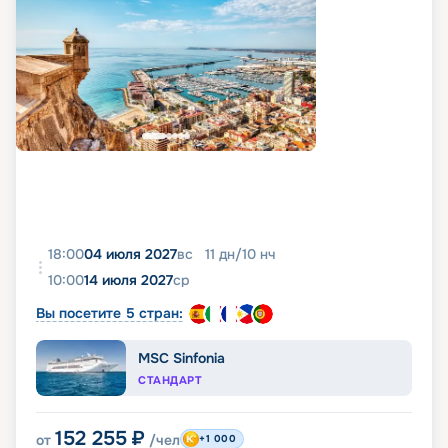
18:00
04 июля 2027
вс
11
дн
/
10
нч
10:00
14 июля 2027
ср
Вы посетите 5 стран:
MSC Sinfonia
СТАНДАРТ
152 255
₽
от
/чел
+1 000