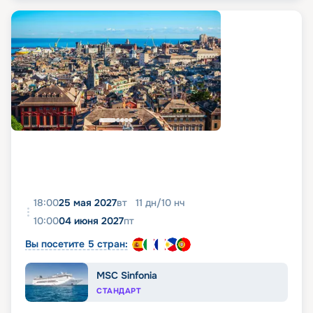
18:00
25 мая 2027
вт
11
дн
/
10
нч
10:00
04 июня 2027
пт
Вы посетите 5 стран:
MSC Sinfonia
СТАНДАРТ