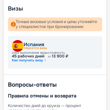
расписание круизов, схемы палуб, цены на
Визы
путевки, описание кают и прочая информация.
Мечтали о сказочном отдыхе? Вас ждут
волшебные пейзажи Средиземного моря! А для
Точные визовые условия и цены уточняйте
того чтобы получить лучшие места,
у специалистов при бронировании
воспользуйтесь услугой раннего бронирования.
Испания
ТРЕБУЕТСЯ ВИЗА
СРОК ВЫПОЛНЕНИЯ ВИЗЫ
СТОИМОСТЬ
45
рабочих дней
13 900
₽
от
Как получить визу
Вопросы-ответы
Правила отмены и возврата
Количество дней до круиза — процент