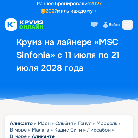
Раннее бронирование
2027
2027
миль каждому
Описание
Выбор кают
Маршрут и экск
Войти
Круиз на лайнере «MSC
Sinfonia» с 11 июля по 21
июля 2028 года
Аликанте
Маон
Ольбия
Генуя
Марсель
В море
Малага
Кадис Сити
Лиссабон
В море
Аликанте