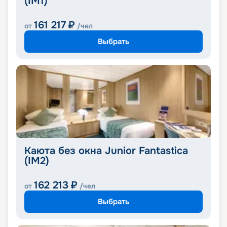
(IM1)
161 217
₽
от
/чел
Выбрать
Каюта без окна Junior Fantastica
(IM2)
162 213
₽
от
/чел
Выбрать