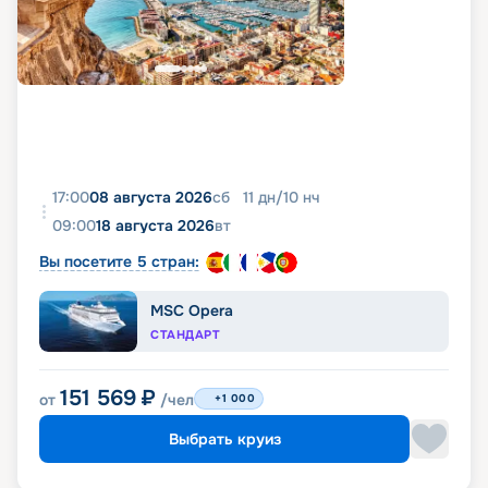
17:00
08 августа 2026
сб
11
дн
/
10
нч
09:00
18 августа 2026
вт
Вы посетите 5 стран:
MSC Opera
СТАНДАРТ
151 569
₽
от
/чел
+1 000
Выбрать круиз