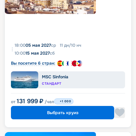
18:00
05 мая 2027
ср
11
дн
/
10
нч
10:00
15 мая 2027
сб
Вы посетите 6 стран:
MSC Sinfonia
СТАНДАРТ
131 999
₽
от
/чел
+1 000
Выбрать круиз