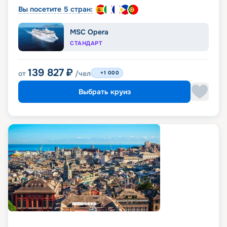
Вы посетите 5 стран:
MSC Opera
СТАНДАРТ
139 827
₽
от
/чел
+1 000
Выбрать круиз