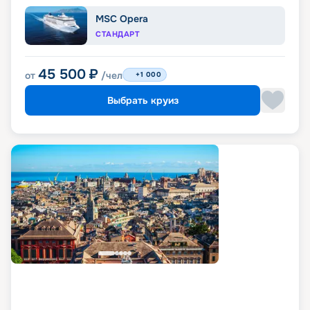
MSC Opera
СТАНДАРТ
45 500
₽
от
/чел
+1 000
Выбрать круиз