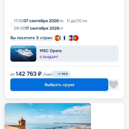
17:00
07 сентября 2026
пн
11
дн
/
10
нч
09:00
17 сентября 2026
чт
Вы посетите 5 стран:
MSC Opera
СТАНДАРТ
142 763
₽
от
/чел
+1 000
Выбрать круиз