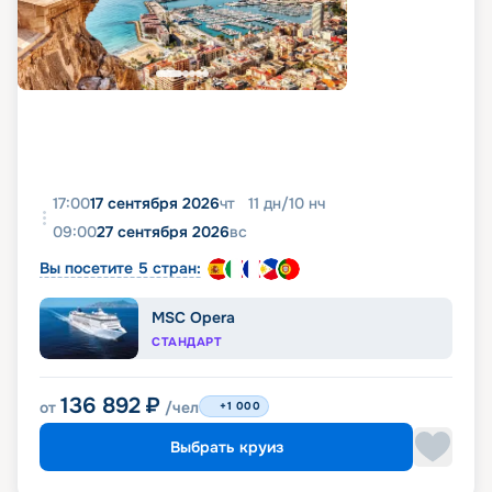
17:00
17 сентября 2026
чт
11
дн
/
10
нч
09:00
27 сентября 2026
вс
Вы посетите 5 стран:
MSC Opera
СТАНДАРТ
136 892
₽
от
/чел
+1 000
Выбрать круиз