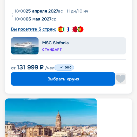
18:00
25 апреля 2027
вс
11
дн
/
10
нч
10:00
05 мая 2027
ср
Вы посетите 5 стран:
MSC Sinfonia
СТАНДАРТ
131 999
₽
от
/чел
+1 000
Выбрать круиз