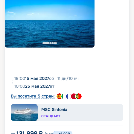
18:00
15 мая 2027
сб
11
дн
/
10
нч
10:00
25 мая 2027
вт
Вы посетите 5 стран:
MSC Sinfonia
СТАНДАРТ
131 999
₽
+1 000