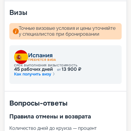
онлайн на нашем сайте. Здесь представлено
расписание круизов, схемы палуб, цены на
Визы
путевки, описание кают и прочая информация.
Мечтали о сказочном отдыхе? Вас ждут
волшебные пейзажи Средиземного моря! А для
Точные визовые условия и цены уточняйте
того чтобы получить лучшие места,
у специалистов при бронировании
воспользуйтесь услугой раннего бронирования.
Испания
ТРЕБУЕТСЯ ВИЗА
СРОК ВЫПОЛНЕНИЯ ВИЗЫ
СТОИМОСТЬ
45
рабочих дней
13 900
₽
от
Как получить визу
Вопросы-ответы
Правила отмены и возврата
Количество дней до круиза — процент