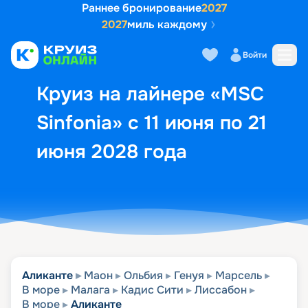
Раннее бронирование
2027
2027
миль каждому
Описание
Выбор кают
Маршрут и экск
Войти
Круиз на лайнере «MSC
Sinfonia» с 11 июня по 21
июня 2028 года
Аликанте
Маон
Ольбия
Генуя
Марсель
В море
Малага
Кадис Сити
Лиссабон
В море
Аликанте