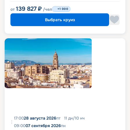
139 827
₽
от
/чел
+1 000
Выбрать круиз
17:00
28 августа 2026
пт
11
дн
/
10
нч
09:00
07 сентября 2026
пн