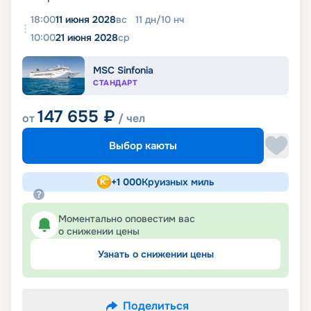
18:00
11 июня 2028
вс
11
дн
/
10
нч
10:00
21 июня 2028
ср
MSC Sinfonia
СТАНДАРТ
147 655
₽
от
/ чел
Выбор каюты
+
1 000
Круизных миль
Моментально оповестим вас
о снижении цены
Узнать о снижении цены
Поделиться