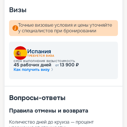
расписание круизов, схемы палуб, цены на
Визы
путевки, описание кают и прочая информация.
Мечтали о сказочном отдыхе? Вас ждут
волшебные пейзажи Средиземного моря! А для
Точные визовые условия и цены уточняйте
того чтобы получить лучшие места,
у специалистов при бронировании
воспользуйтесь услугой раннего бронирования.
Испания
ТРЕБУЕТСЯ ВИЗА
СРОК ВЫПОЛНЕНИЯ ВИЗЫ
СТОИМОСТЬ
45
рабочих дней
13 900
₽
от
Как получить визу
Вопросы-ответы
Правила отмены и возврата
Количество дней до круиза — процент