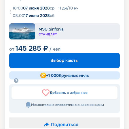
18:00
07 июня 2028
ср
11
дн
/
10
нч
08:00
17 июня 2028
сб
MSC Sinfonia
СТАНДАРТ
145 285
₽
от
/ чел
Выбор каюты
+
1 000
Круизных миль
Добавить в избранное
Моментально оповестим о снижении цены
Поделиться