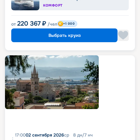
КОМФОРТ
220 367
₽
от
/чел
+1 000
Выбрать круиз
17:00
02 сентября 2026
ср
8
дн
/
7
нч