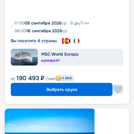
17:00
09 сентября 2026
ср
8
дн
/
7
нч
08:00
16 сентября 2026
ср
Вы посетите 4 страны:
MSC World Europa
КОМФОРТ
190 493
₽
от
/чел
+1 000
Выбрать круиз