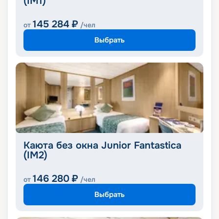
(IM1)
145 284
₽
от
/чел
Выбрать
Каюта без окна Junior Fantastica
(IM2)
146 280
₽
от
/чел
Выбрать