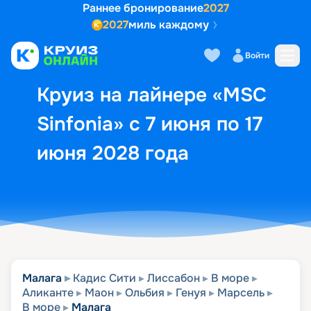
Раннее бронирование
2027
2027
миль каждому
Описание
Выбор кают
Маршрут и экск
Войти
Круиз на лайнере «MSC
Sinfonia» с 7 июня по 17
июня 2028 года
Малага
Кадис Сити
Лиссабон
В море
Аликанте
Маон
Ольбия
Генуя
Марсель
В море
Малага