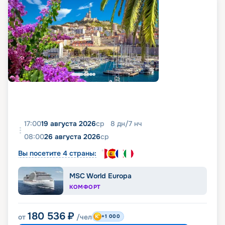
17:00
19 августа 2026
ср
8
дн
/
7
нч
08:00
26 августа 2026
ср
Вы посетите 4 страны:
MSC World Europa
КОМФОРТ
180 536
₽
от
/чел
+1 000