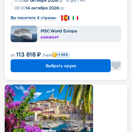
17:00
07 октября 2026
ср
8
дн
/
7
нч
08:00
14 октября 2026
ср
Вы посетите 4 страны:
MSC World Europa
КОМФОРТ
113 818
₽
от
/чел
+1 000
Выбрать круиз