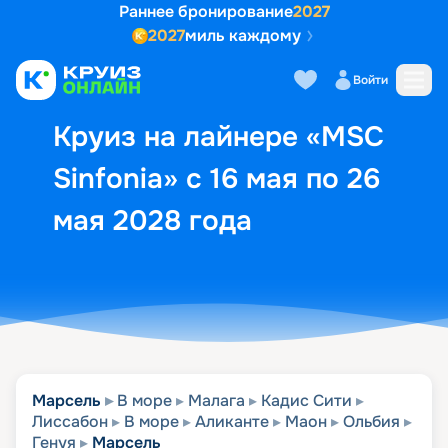
Раннее бронирование
2027
2027
миль каждому
Описание
Выбор кают
Маршрут и экск
Войти
Круиз на лайнере «MSC
Sinfonia» с 16 мая по 26
мая 2028 года
Марсель
В море
Малага
Кадис Сити
Лиссабон
В море
Аликанте
Маон
Ольбия
Генуя
Марсель