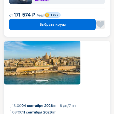
КОМФОРТ
171 574
₽
от
/чел
+1 000
Выбрать круиз
18:00
04 сентября 2026
пт
8
дн
/
7
нч
08:00
11 сентября 2026
пт