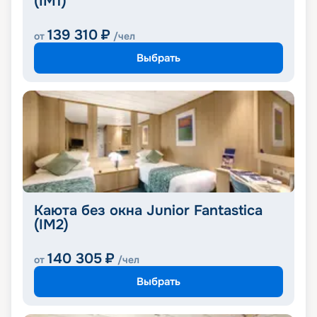
(IM1)
139 310
₽
от
/чел
Выбрать
Каюта без окна Junior Fantastica
(IM2)
140 305
₽
от
/чел
Выбрать