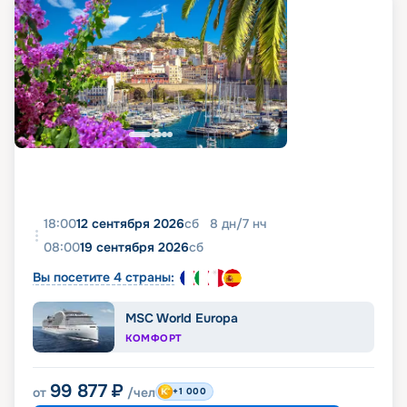
18:00
12 сентября 2026
сб
8
дн
/
7
нч
08:00
19 сентября 2026
сб
Вы посетите 4 страны:
MSC World Europa
КОМФОРТ
99 877
₽
от
/чел
+1 000