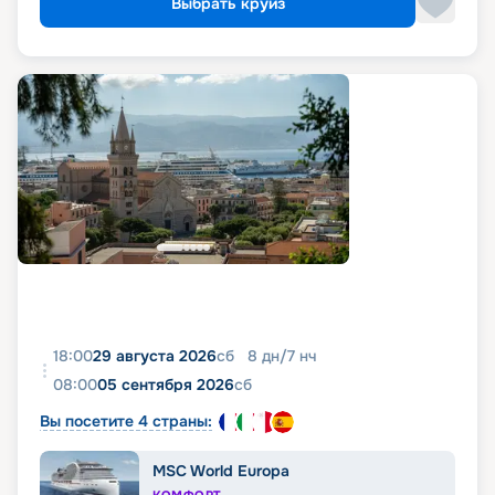
Выбрать круиз
18:00
29 августа 2026
сб
8
дн
/
7
нч
08:00
05 сентября 2026
сб
Вы посетите 4 страны:
MSC World Europa