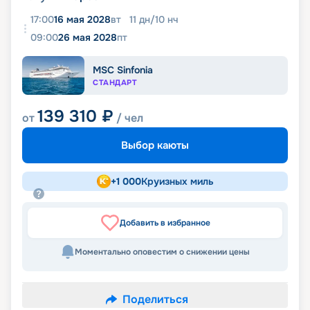
17:00
16 мая 2028
вт
11
дн
/
10
нч
09:00
26 мая 2028
пт
MSC Sinfonia
СТАНДАРТ
139 310
₽
от
/ чел
Выбор каюты
+
1 000
Круизных миль
Добавить в избранное
Моментально оповестим о снижении цены
Поделиться