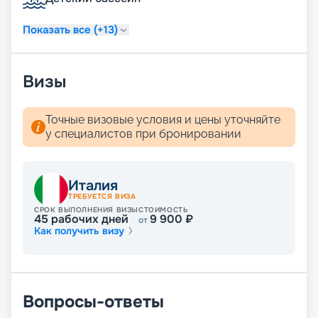
путевку на навигацию 2026 - 2027 г. не выходя из
дома. Для того чтобы воспользоваться нашими
Показать все (+13)
услугами, даже не нужно связываться с нашими
менеджерами.
Визы
Точные визовые условия и цены уточняйте
у специалистов при бронировании
Италия
ТРЕБУЕТСЯ ВИЗА
СРОК ВЫПОЛНЕНИЯ ВИЗЫ
СТОИМОСТЬ
45
рабочих дней
9 900
₽
от
Как получить визу
Вопросы-ответы