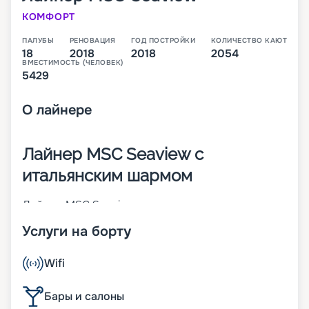
КОМФОРТ
ПАЛУБЫ
РЕНОВАЦИЯ
ГОД ПОСТРОЙКИ
КОЛИЧЕСТВО КАЮТ
18
2018
2018
2054
ВМЕСТИМОСТЬ (ЧЕЛОВЕК)
5429
О
лайнере
Лайнер MSC Seaview с
итальянским шармом
Лайнер MSC Seaview – это второе судно класса
Seaside, которое было построено в 2018 году
Услуги на борту
крупнейшим итальянским судостроителем
Fincantieri. В момент пуска на воду он стал 14-м
по величине круизным кораблем в мире. На 18-
Wifi
палубном лайнере находится 2 054 каюты разных
категорий. В них может разместиться 5 429
Бары и салоны
человек. Другие особенности MSC Seaview: