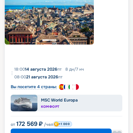
18:00
14 августа 2026
пт
8
дн
/
7
нч
08:00
21 августа 2026
пт
Вы посетите 4 страны:
MSC World Europa
КОМФОРТ
172 569
₽
от
/чел
+1 000