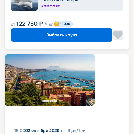
КОМФОРТ
122 780
₽
от
/чел
+1 000
Выбрать круиз
18:00
02 октября 2026
пт
8
дн
/
7
нч