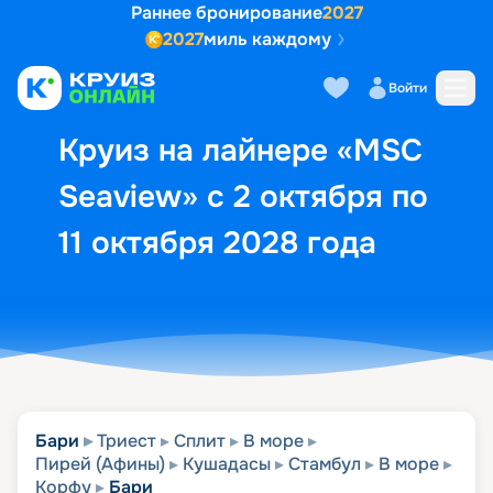
Раннее бронирование
2027
2027
миль каждому
Описание
Выбор кают
Маршрут и экск
Войти
Круиз на лайнере «MSC
Seaview» с 2 октября по
11 октября 2028 года
Бари
Триест
Сплит
В море
Пирей (Афины)
Кушадасы
Стамбул
В море
Корфу
Бари