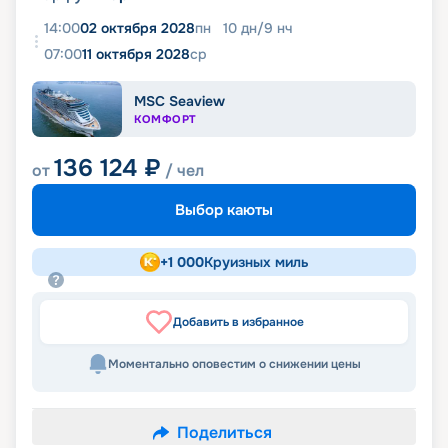
14:00
02 октября 2028
пн
10
дн
/
9
нч
07:00
11 октября 2028
ср
MSC Seaview
КОМФОРТ
136 124
₽
от
/ чел
Выбор каюты
+
1 000
Круизных миль
Добавить в избранное
Моментально оповестим о снижении цены
Поделиться