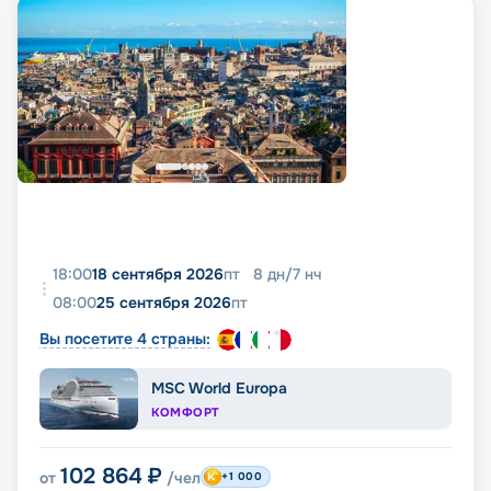
18:00
18 сентября 2026
пт
8
дн
/
7
нч
08:00
25 сентября 2026
пт
Вы посетите 4 страны:
MSC World Europa
КОМФОРТ
102 864
₽
от
/чел
+1 000