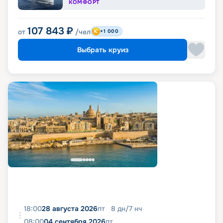
КОМФОРТ
107 843
₽
от
/чел
+1 000
Выбрать круиз
18:00
28 августа 2026
пт
8
дн
/
7
нч
08:00
04 сентября 2026
пт