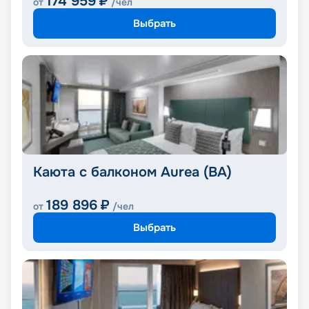
174 959
₽
от
/чел
Выбрать
Каюта с балконом Aurea (BA)
189 896
₽
от
/чел
Выбрать