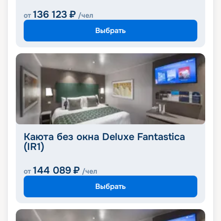
136 123
₽
от
/чел
Выбрать
Каюта без окна Deluxe Fantastica
(IR1)
144 089
₽
от
/чел
Выбрать