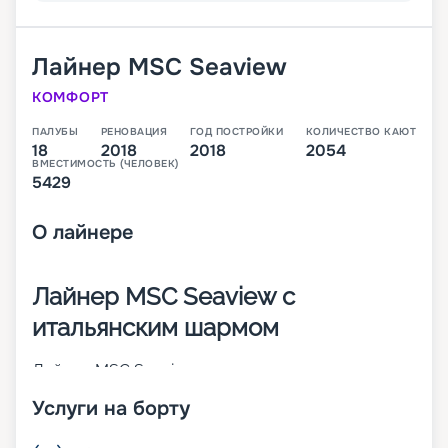
Лайнер
MSC Seaview
КОМФОРТ
ПАЛУБЫ
РЕНОВАЦИЯ
ГОД ПОСТРОЙКИ
КОЛИЧЕСТВО КАЮТ
18
2018
2018
2054
ВМЕСТИМОСТЬ (ЧЕЛОВЕК)
5429
О
лайнере
Лайнер MSC Seaview с
итальянским шармом
Лайнер MSC Seaview – это второе судно класса
Seaside, которое было построено в 2018 году
Услуги на борту
крупнейшим итальянским судостроителем
Fincantieri. В момент пуска на воду он стал 14-м