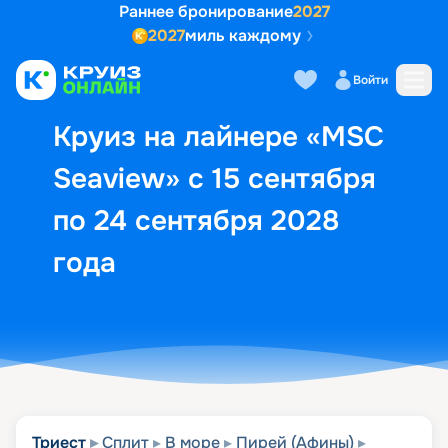
Раннее бронирование
2027
2027
миль каждому
Описание
Выбор кают
Маршрут и экск
Войти
Круиз на лайнере «MSC
Seaview» с 15 сентября
по 24 сентября 2028
года
Триест
Сплит
В море
Пирей (Афины)