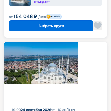
СТАНДАРТ
154 048
₽
от
/чел
+1 000
Выбрать круиз
19:00
24 сентября 2026
чт
10
дн
/
9
нч