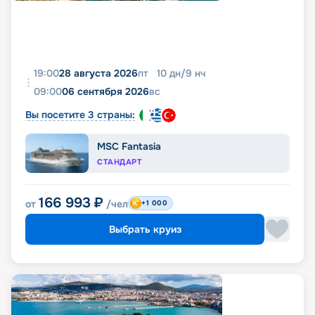
19:00
28 августа 2026
пт
10
дн
/
9
нч
09:00
06 сентября 2026
вс
Вы посетите 3 страны:
MSC Fantasia
СТАНДАРТ
166 993
₽
от
/чел
+1 000
Выбрать круиз