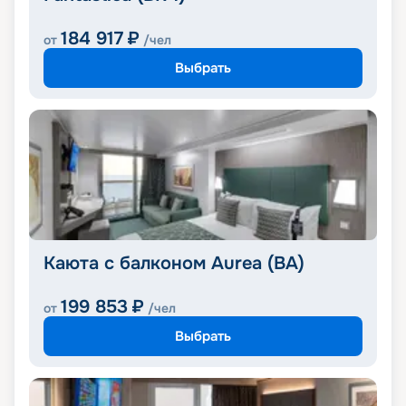
184 917
₽
от
/чел
Выбрать
Каюта с балконом Aurea (BA)
199 853
₽
от
/чел
Выбрать