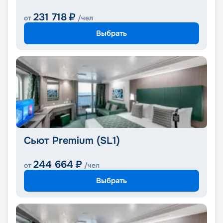
231 718
₽
от
/чел
Выбрать
Сьют Premium (SL1)
244 664
₽
от
/чел
Выбрать