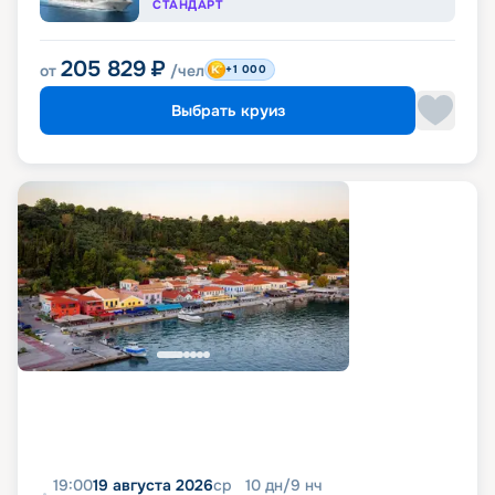
СТАНДАРТ
205 829
₽
от
/чел
+1 000
Выбрать круиз
19:00
19 августа 2026
ср
10
дн
/
9
нч