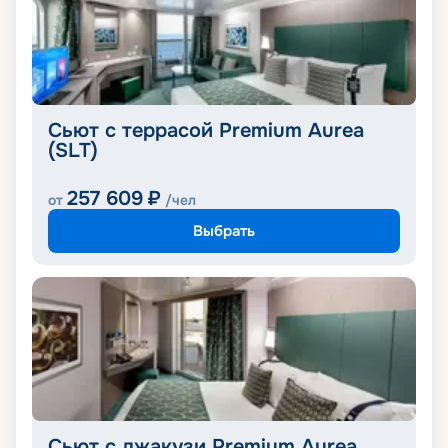
Сьют с террасой Premium Aurea
(SLT)
257 609
₽
от
/чел
Выбрать
Сьют с джакузи Premium Aurea