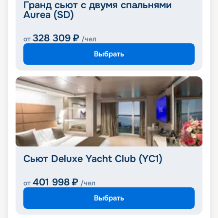
Гранд сьют с двумя спальнями
Aurea (SD)
328 309
₽
от
/чел
Выбрать
Сьют Deluxe Yacht Club (YC1)
401 998
₽
от
/чел
Выбрать