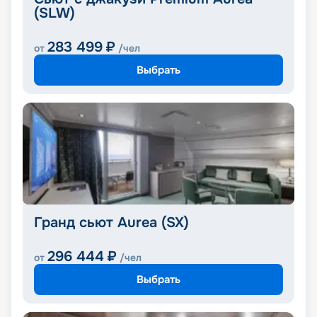
(SLW)
283 499
₽
от
/чел
Выбрать
Гранд сьют Aurea (SX)
296 444
₽
от
/чел
Выбрать