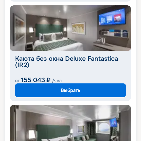
Каюта без окна Deluxe Fantastica
(IR2)
155 043
₽
от
/чел
Выбрать