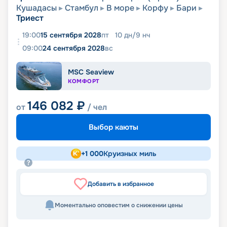
Кушадасы
Стамбул
В море
Корфу
Бари
Триест
19:00
15 сентября 2028
пт
10
дн
/
9
нч
09:00
24 сентября 2028
вс
MSC Seaview
КОМФОРТ
146 082
₽
от
/ чел
Выбор каюты
+
1 000
Круизных миль
Добавить в избранное
Моментально оповестим о снижении цены