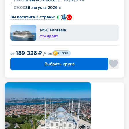
19:00
19 августа 2026
ср
10
дн
/
9
нч
09:00
28 августа 2026
пт
Вы посетите 3 страны:
MSC Fantasia
СТАНДАРТ
189 326
₽
от
/чел
+1 000
Выбрать круиз