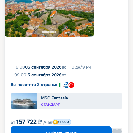
19:00
06 сентября 2026
вс
10
дн
/
9
нч
09:00
15 сентября 2026
вт
Вы посетите 3 страны:
MSC Fantasia
СТАНДАРТ
157 722
₽
от
/чел
+1 000