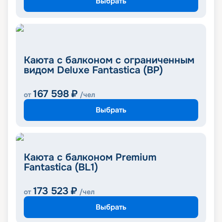
Выбрать
Каюта с балконом с ограниченным
видом Deluxe Fantastica (BP)
167 598
₽
от
/чел
Выбрать
Каюта с балконом Premium
Fantastica (BL1)
173 523
₽
от
/чел
Выбрать