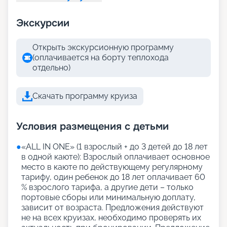
Экскурсии
Открыть экскурсионную программу
(оплачивается на борту теплохода
отдельно)
Скачать программу круиза
Условия размещения с детьми
●
«АLL IN ONE» (1 взрослый + до 3 детей до 18 лет
в одной каюте): Взрослый оплачивает основное
место в каюте по действующему регулярному
тарифу, один ребенок до 18 лет оплачивает 60
% взрослого тарифа, а другие дети – только
портовые сборы или минимальную доплату,
зависит от возраста. Предложения действуют
не на всех круизах, необходимо проверять их