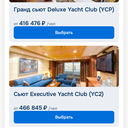
Гранд сьют Deluxe Yacht Club (YCP)
416 476
₽
от
/чел
Выбрать
Сьют Executive Yacht Club (YC2)
466 845
₽
от
/чел
Выбрать