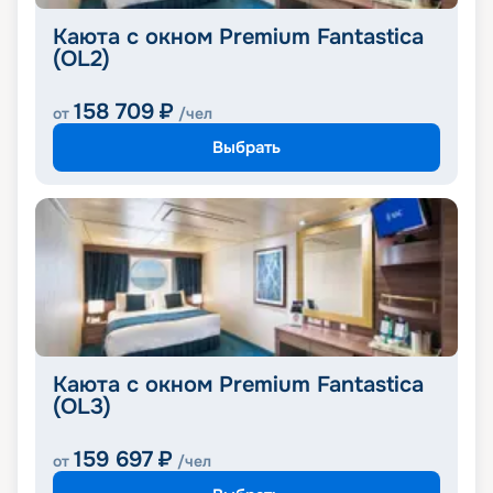
Каюта с окном Premium Fantastica
(OL2)
158 709
₽
от
/чел
Выбрать
Каюта с окном Premium Fantastica
(OL3)
159 697
₽
от
/чел