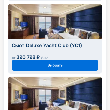
Сьют Deluxe Yacht Club (YC1)
390 798
₽
от
/чел
Выбрать