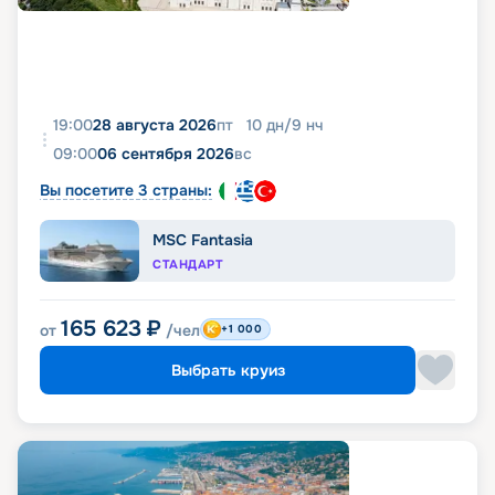
19:00
28 августа 2026
пт
10
дн
/
9
нч
09:00
06 сентября 2026
вс
Вы посетите 3 страны:
MSC Fantasia
СТАНДАРТ
165 623
₽
от
/чел
+1 000
Выбрать круиз