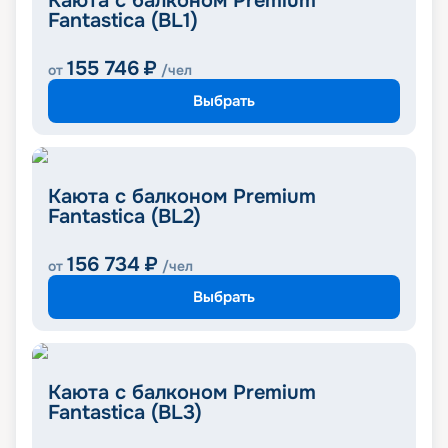
Каюта с балконом Premium
Fantastica (BL1)
155 746
₽
от
/чел
Выбрать
Каюта с балконом Premium
Fantastica (BL2)
156 734
₽
от
/чел
Выбрать
Каюта с балконом Premium
Fantastica (BL3)