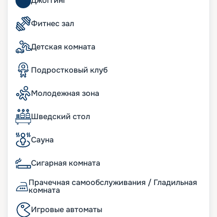
Джоггинг
вас ждут удобные шезлонги на палубе.
Восстановить силы помогут спа-комплекс Aurea
Фитнес зал
Spa и Wellness-центр. Также к услугам
пассажиров бассейны, аквапарк, зона бутиков,
Детская комната
фитнес-зал, сауна, джакузи, 4D-кинотеатр – и
множество других развлечений. Для юных
путешественников обустроены интереснейшие
Подростковый клуб
игровые зоны, подростковые клубы, бассейн,
водяные горки.
Молодежная зона
Вы можете купить путевку на нашем сайте
онлайн. Здесь представлено актуальное
расписание туров, маршруты на 2026 - 2027 г.,
Шведский стол
схема размещения и описание кают, цена
путевки, фото интерьеров. Если у вас появились
Сауна
вопросы, опытные консультанты с
удовольствием вам помогут. А услуга раннего
Сигарная комната
бронирования позвонит вам выбрать самые
лучшие места. Желаем сказочного отдыха!
Прачечная самообслуживания / Гладильная
комната
Игровые автоматы