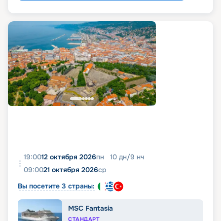
19:00
12 октября 2026
пн
10
дн
/
9
нч
09:00
21 октября 2026
ср
Вы посетите 3 страны:
MSC Fantasia
СТАНДАРТ