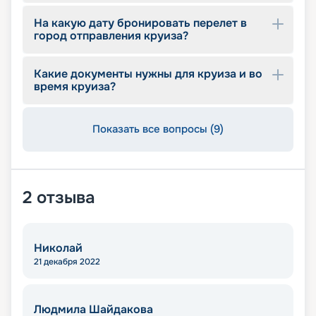
На какую дату бронировать перелет в
город отправления круиза?
Какие документы нужны для круиза и во
время круиза?
Показать все вопросы (9)
2
отзыва
Николай
21 декабря 2022
Людмила Шайдакова