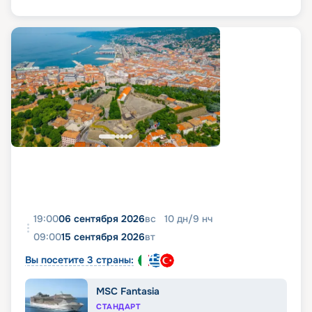
19:00
06 сентября 2026
вс
10
дн
/
9
нч
09:00
15 сентября 2026
вт
Вы посетите 3 страны:
MSC Fantasia
СТАНДАРТ