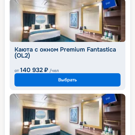
Каюта с окном Premium Fantastica
(OL2)
140 932
₽
от
/чел
Выбрать