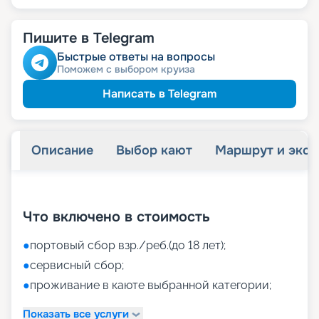
Пишите в Telegram
Быстрые ответы на вопросы
Поможем с выбором круиза
Написать в Telegram
Описание
Выбор кают
Маршрут и экск
+
39
фотографий
Что включено в стоимость
●
портовый сбор взр./реб.(до 18 лет);
●
сервисный сбор;
●
проживание в каюте выбранной категории;
Показать все услуги