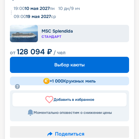
19:00
10 мая 2027
пн
10
дн
/
9
нч
09:00
19 мая 2027
ср
MSC Splendida
СТАНДАРТ
128 094
₽
от
/ чел
Выбор каюты
+
1 000
Круизных миль
Добавить в избранное
Моментально оповестим о снижении цены
Поделиться