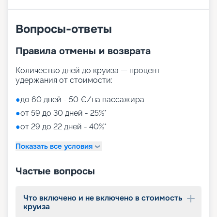
Вопросы-ответы
Правила отмены и возврата
Количество дней до круиза — процент
удержания от стоимости:
●
до 60 дней - 50 €/на пассажира
●
от 59 до 30 дней - 25%*
●
от 29 до 22 дней - 40%*
Показать все условия
Частые вопросы
Что включено и не включено в стоимость
круиза