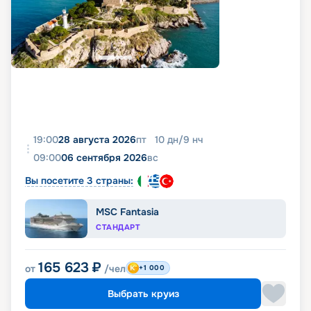
19:00
28 августа 2026
пт
10
дн
/
9
нч
09:00
06 сентября 2026
вс
Вы посетите 3 страны:
MSC Fantasia
СТАНДАРТ
165 623
₽
от
/чел
+1 000
Выбрать круиз