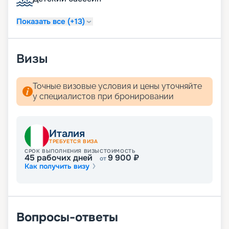
путевку на навигацию 2026 - 2027 г. не выходя из
дома. Для того чтобы воспользоваться нашими
Показать все (+13)
услугами, даже не нужно связываться с нашими
менеджерами.
Визы
Точные визовые условия и цены уточняйте
у специалистов при бронировании
Италия
ТРЕБУЕТСЯ ВИЗА
СРОК ВЫПОЛНЕНИЯ ВИЗЫ
СТОИМОСТЬ
45
рабочих дней
9 900
₽
от
Как получить визу
Вопросы-ответы