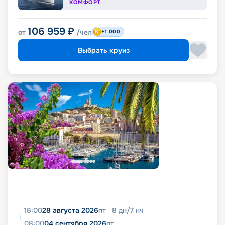
КОМФОРТ
106 959
₽
от
/чел
+1 000
Выбрать круиз
18:00
28 августа 2026
пт
8
дн
/
7
нч
08:00
04 сентября 2026
пт