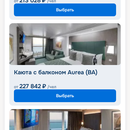
213 028
₽
от
/чел
Выбрать
Каюта с балконом Aurea (BA)
227 842
₽
от
/чел
Выбрать