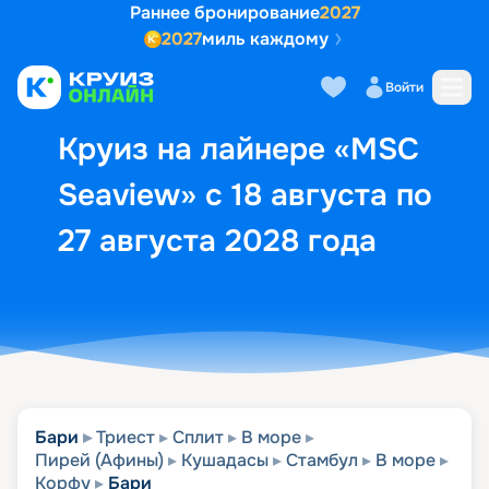
Раннее бронирование
2027
2027
миль каждому
Описание
Выбор кают
Маршрут и экск
Войти
Круиз на лайнере «MSC
Seaview» с 18 августа по
27 августа 2028 года
Бари
Триест
Сплит
В море
Пирей (Афины)
Кушадасы
Стамбул
В море
Корфу
Бари