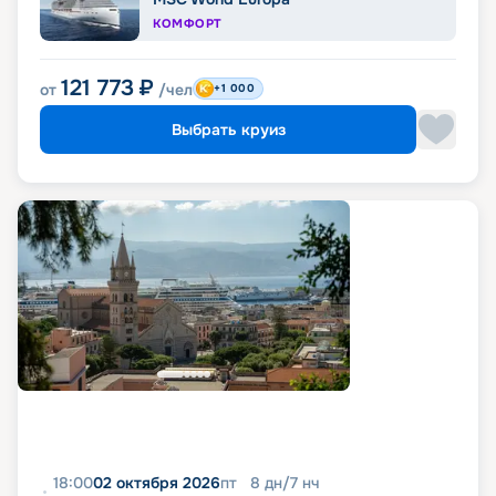
КОМФОРТ
121 773
₽
от
/чел
+1 000
Выбрать круиз
18:00
02 октября 2026
пт
8
дн
/
7
нч