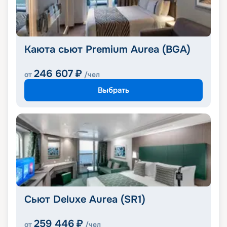
Каюта сьют Premium Aurea (BGA)
246 607
₽
от
/чел
Выбрать
Сьют Deluxe Aurea (SR1)
259 446
₽
от
/чел