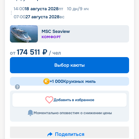
14:00
18 августа 2028
пт
10
дн
/
9
нч
07:00
27 августа 2028
вс
MSC Seaview
КОМФОРТ
174 511
₽
от
/ чел
Выбор каюты
+
1 000
Круизных миль
Добавить в избранное
Моментально оповестим о снижении цены
Поделиться