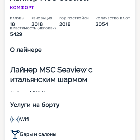
КОМФОРТ
ПАЛУБЫ
РЕНОВАЦИЯ
ГОД ПОСТРОЙКИ
КОЛИЧЕСТВО КАЮТ
18
2018
2018
2054
ВМЕСТИМОСТЬ (ЧЕЛОВЕК)
5429
О
лайнере
Лайнер MSC Seaview с
итальянским шармом
Лайнер MSC Seaview – это второе судно класса
Seaside, которое было построено в 2018 году
Услуги на борту
крупнейшим итальянским судостроителем
Fincantieri. В момент пуска на воду он стал 14-м
по величине круизным кораблем в мире. На 18-
Wifi
палубном лайнере находится 2 054 каюты разных
категорий. В них может разместиться 5 429
Бары и салоны
человек. Другие особенности MSC Seaview: