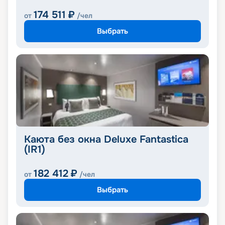
174 511
₽
от
/чел
Выбрать
Каюта без окна Deluxe Fantastica
(IR1)
182 412
₽
от
/чел
Выбрать