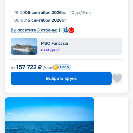
19:00
06 сентября 2026
вс
10
дн
/
9
нч
09:00
15 сентября 2026
вт
Вы посетите 3 страны:
MSC Fantasia
СТАНДАРТ
157 722
₽
от
/чел
+1 000
Выбрать круиз