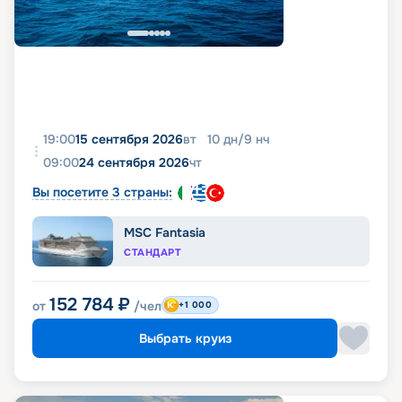
19:00
15 сентября 2026
вт
10
дн
/
9
нч
09:00
24 сентября 2026
чт
Вы посетите 3 страны:
MSC Fantasia
СТАНДАРТ
152 784
₽
от
/чел
+1 000
Выбрать круиз