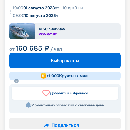
19:00
01 августа 2028
вт
10
дн
/
9
нч
09:00
10 августа 2028
чт
MSC Seaview
КОМФОРТ
160 685
₽
от
/ чел
Выбор каюты
+
1 000
Круизных миль
Добавить в избранное
Моментально оповестим о снижении цены
Поделиться