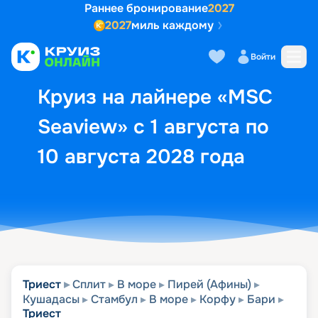
Раннее бронирование
2027
2027
миль каждому
Описание
Выбор кают
Маршрут и экск
Войти
Круиз на лайнере «MSC
Seaview» с 1 августа по
10 августа 2028 года
Триест
Сплит
В море
Пирей (Афины)
Кушадасы
Стамбул
В море
Корфу
Бари
Триест