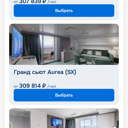
307 839
₽
от
/чел
Выбрать
Гранд сьют Aurea (SX)
309 814
₽
от
/чел
Выбрать