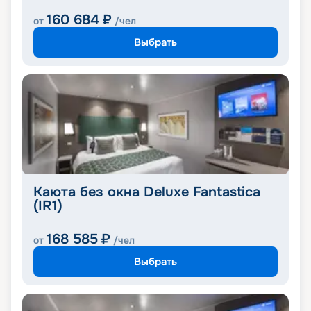
160 684
₽
от
/чел
Выбрать
Каюта без окна Deluxe Fantastica
(IR1)
168 585
₽
от
/чел
Выбрать