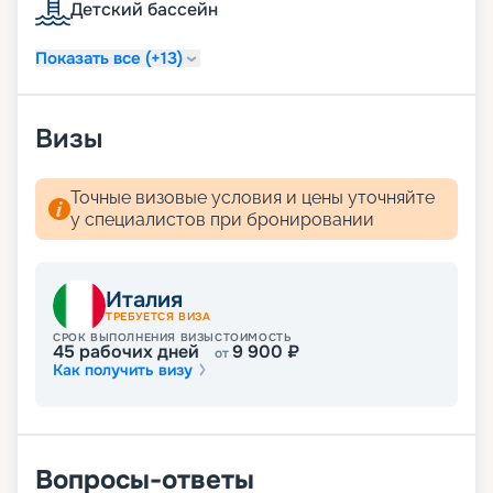
Детский бассейн
Читайте отзывы, узнавайте цену и покупайте
путевку на навигацию 2026 - 2027 г. не выходя из
дома. Для того чтобы воспользоваться нашими
Показать все (+13)
услугами, даже не нужно связываться с нашими
менеджерами.
Визы
Точные визовые условия и цены уточняйте
у специалистов при бронировании
Италия
ТРЕБУЕТСЯ ВИЗА
СРОК ВЫПОЛНЕНИЯ ВИЗЫ
СТОИМОСТЬ
45
рабочих дней
9 900
₽
от
Как получить визу
Вопросы-ответы