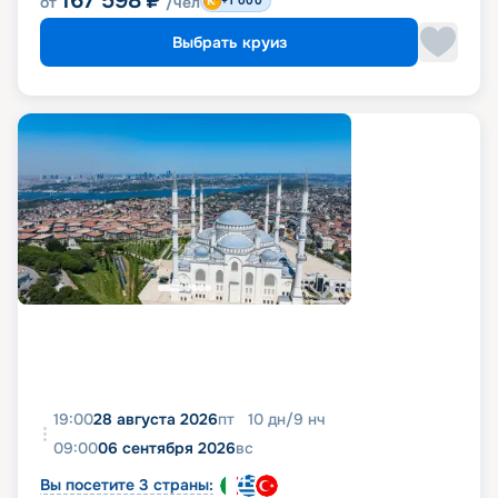
167 598
₽
от
/чел
+1 000
Выбрать круиз
19:00
28 августа 2026
пт
10
дн
/
9
нч
09:00
06 сентября 2026
вс
Вы посетите 3 страны: