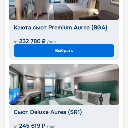
Каюта сьют Premium Aurea (BGA)
232 780
₽
от
/чел
Выбрать
Сьют Deluxe Aurea (SR1)
245 619
₽
от
/чел