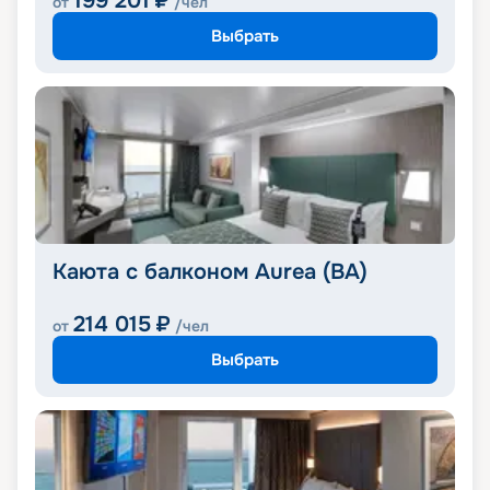
199 201
₽
от
/чел
Выбрать
Каюта с балконом Aurea (BA)
214 015
₽
от
/чел
Выбрать