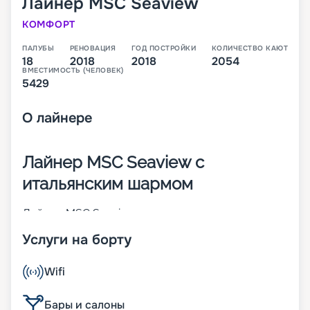
Лайнер
MSC Seaview
КОМФОРТ
ПАЛУБЫ
РЕНОВАЦИЯ
ГОД ПОСТРОЙКИ
КОЛИЧЕСТВО КАЮТ
18
2018
2018
2054
ВМЕСТИМОСТЬ (ЧЕЛОВЕК)
5429
О
лайнере
Лайнер MSC Seaview с
итальянским шармом
Лайнер MSC Seaview – это второе судно класса
Seaside, которое было построено в 2018 году
Услуги на борту
крупнейшим итальянским судостроителем
Fincantieri. В момент пуска на воду он стал 14-м
по величине круизным кораблем в мире. На 18-
Wifi
палубном лайнере находится 2 054 каюты разных
категорий. В них может разместиться 5 429
Бары и салоны