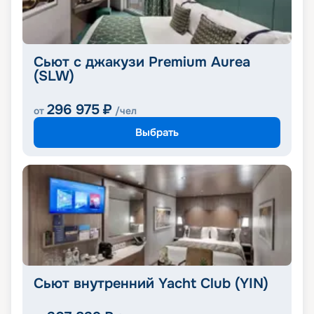
Сьют с джакузи Premium Aurea
(SLW)
296 975
₽
от
/чел
Выбрать
Сьют внутренний Yacht Club (YIN)