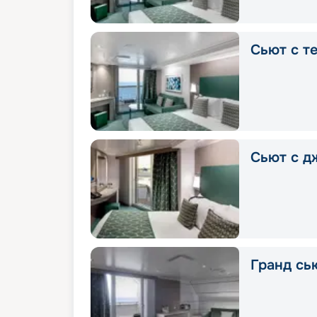
Сьют с т
Сьют с д
Гранд сью