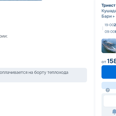
+
41
фотографий
Триест
Кушад
Бари
19:00
2
09:00
рии;
15
от
оплачивается на борту теплохода