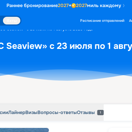
Раннее бронирование
2027
+
2027
миль каждому
рсии
Лайнер
Визы
Вопросы-ответы
Отзывы
1
Яхты
Расписание отправлений
А
SC Seaview» с 23 июля по 1 августа 2028 года
 Seaview» с 23 июля по 1 авг
рсии
Лайнер
Визы
Вопросы-ответы
Отзывы
1