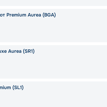
ют Premium Aurea (BGA)
xe Aurea (SR1)
mium (SL1)