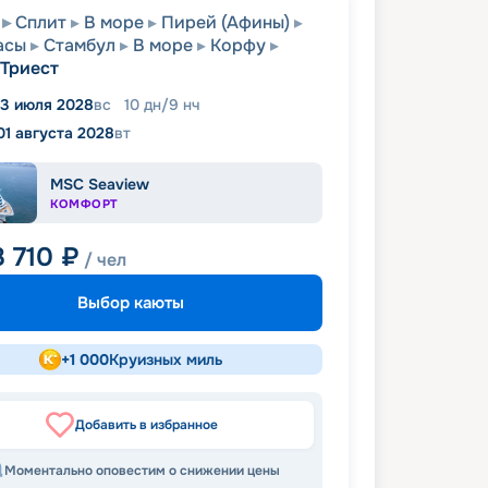
Сплит
В море
Пирей (Афины)
асы
Стамбул
В море
Корфу
Триест
3 июля 2028
вс
10
дн
/
9
нч
01 августа 2028
вт
MSC Seaview
КОМФОРТ
8 710
₽
/ чел
Выбор каюты
+
1 000
Круизных миль
Добавить в избранное
Моментально оповестим о снижении цены