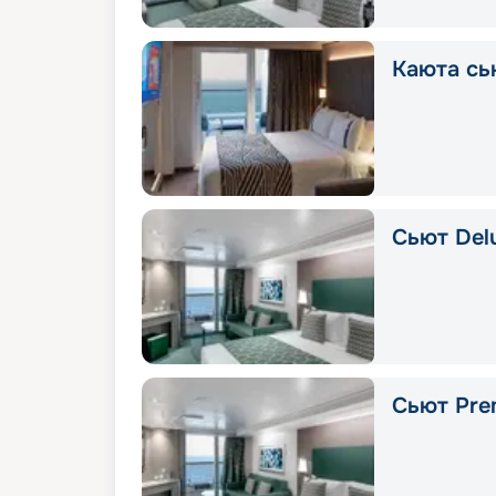
Каюта сь
Сьют Delu
Сьют Pre