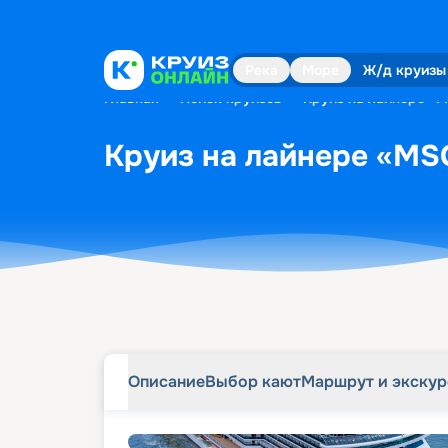
Описание
Выбор кают
Маршрут и экску
Река
Море
Ж/д круизы
Главная
•
Поиск круизов
•
Круиз на лайнере «M
Круиз на лайнере «MSC
Описание
Выбор кают
Маршрут и экску