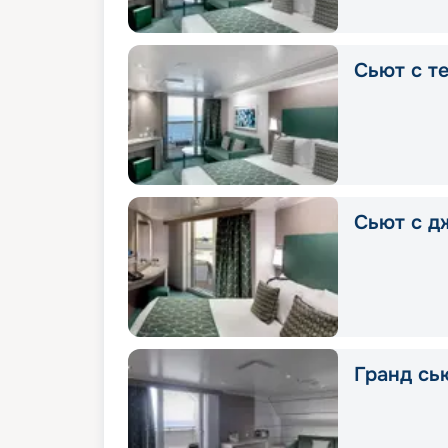
Сьют с т
Сьют с д
Гранд сью