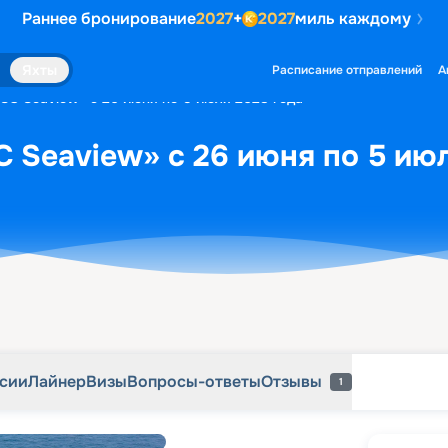
Раннее бронирование
2027
+
2027
миль каждому
рсии
Лайнер
Визы
Вопросы-ответы
Отзывы
1
Яхты
Расписание отправлений
А
SC Seaview» с 26 июня по 5 июля 2028 года
 Seaview» с 26 июня по 5 ию
рсии
Лайнер
Визы
Вопросы-ответы
Отзывы
1