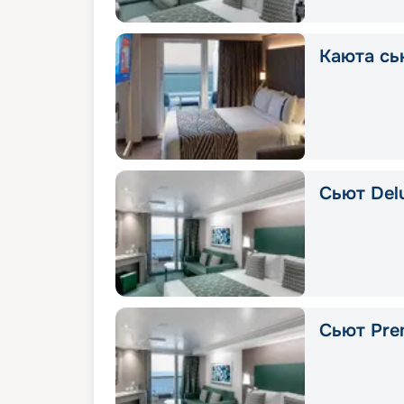
Каюта сь
Сьют Delu
Сьют Pre