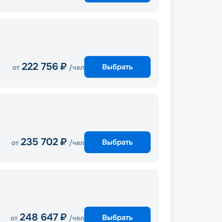
222 756
₽
Выбрать
от
/чел
235 702
₽
Выбрать
от
/чел
248 647
₽
Выбрать
от
/чел