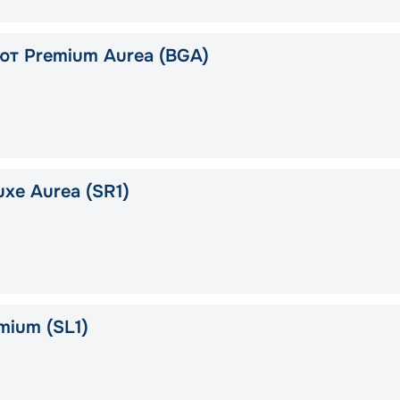
ют Premium Aurea (BGA)
xe Aurea (SR1)
mium (SL1)