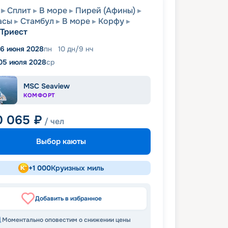
Сплит
В море
Пирей (Афины)
асы
Стамбул
В море
Корфу
Триест
6 июня 2028
пн
10
дн
/
9
нч
05 июля 2028
ср
MSC Seaview
КОМФОРТ
0 065
₽
/ чел
Выбор каюты
+
1 000
Круизных миль
Добавить в избранное
Моментально оповестим о снижении цены