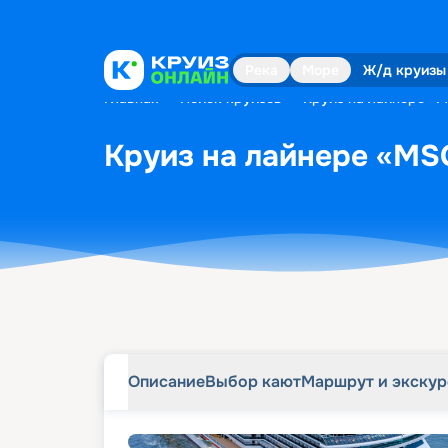
Описание
Выбор кают
Маршрут и экску
Река
Море
Ж/д круизы
Главная
•
Поиск круизов
•
Круиз на лайнере «M
Круиз на лайнере «MSC
Описание
Выбор кают
Маршрут и экску