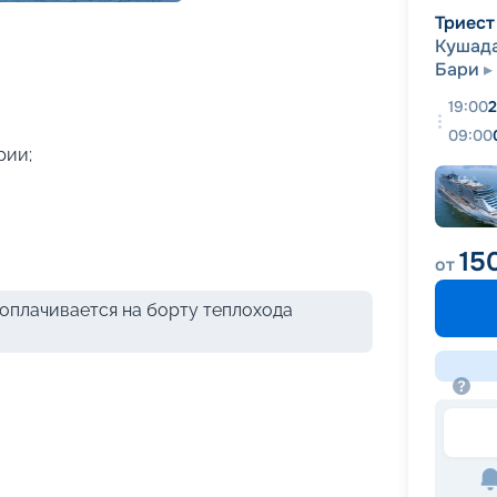
+
40
фотографий
Триест
Кушад
Бари
19:00
2
09:00
рии;
15
от
оплачивается на борту теплохода