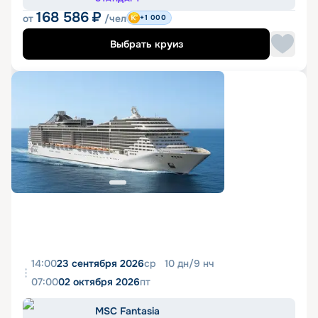
168 586
₽
от
/чел
+1 000
Выбрать круиз
14:00
23 сентября 2026
ср
10
дн
/
9
нч
07:00
02 октября 2026
пт
MSC Fantasia