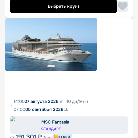
Выбрать круиз
14:00
27 августа 2026
чт
10
дн
/
9
нч
07:00
05 сентября 2026
сб
MSC Fantasia
СТАНДАРТ
191 301
₽
от
/чел
+1 000