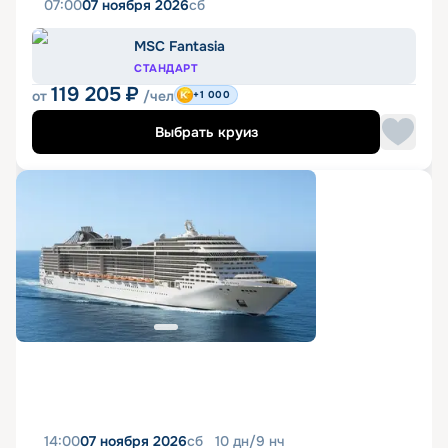
07:00
07 ноября 2026
сб
MSC Fantasia
СТАНДАРТ
119 205
₽
от
/чел
+1 000
Выбрать круиз
14:00
07 ноября 2026
сб
10
дн
/
9
нч