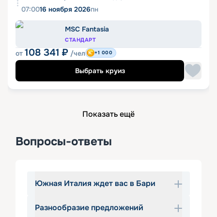
07:00
16 ноября 2026
пн
MSC Fantasia
СТАНДАРТ
108 341
₽
от
/чел
+1 000
Выбрать круиз
Показать ещё
Вопросы-ответы
Южная Италия ждет вас в Бари
Разнообразие предложений
Бари – город-порт на юге Италии. Он 