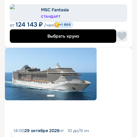
MSC Fantasia
СТАНДАРТ
124 143
₽
от
/чел
+1 000
Выбрать круиз
14:00
29 октября 2026
чт
10
дн
/
9
нч