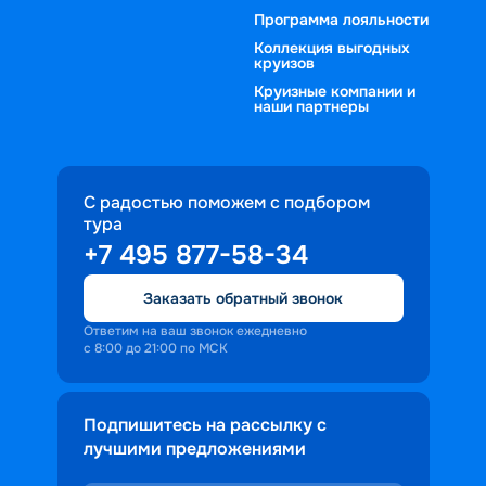
из желания и финансовых 
Программа лояльности
возможностей. Обычно в стоимость 
Коллекция выгодных
круизов
тура включается питание с 
Круизные компании и
возможностью выбора из нескольких 
наши партнеры
вариантов, возможность посещения 
на борту развлекательных 
мероприятий, бассейнов, детских 
комнат, тренажерных залов и т. д.;
С радостью поможем с подбором
тура
наличием русскоговорящего гида;
+7 495 877-58-34
экскурсионной программой. 
Маршрутом может 
Заказать обратный звонок
предусматриваться заход в порты 
разных стран. Чаще всего 
Ответим на ваш звонок ежедневно
с 8:00 до 21:00 по МСК
предлагается посещение Санторини, 
Дубровника, Котора, Катаколон, 
Корфу, Закинфа и др. Более 
Подпишитесь на рассылку с
длительные путешествия могут 
лучшими предложениями
включать посещение Стамбула. 