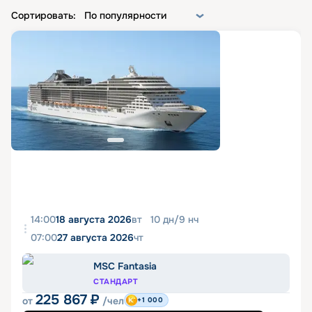
Сортировать:
По популярности
14:00
18 августа 2026
вт
10
дн
/
9
нч
07:00
27 августа 2026
чт
MSC Fantasia
СТАНДАРТ
225 867
₽
от
/чел
+1 000