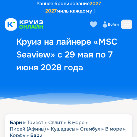
Раннее бронирование
2027
2027
миль каждому
Описание
Выбор кают
Маршрут и экск
Войти
Круиз на лайнере «MSC
Seaview» с 29 мая по 7
июня 2028 года
Бари
Триест
Сплит
В море
Пирей (Афины)
Кушадасы
Стамбул
В море
Корфу
Бари