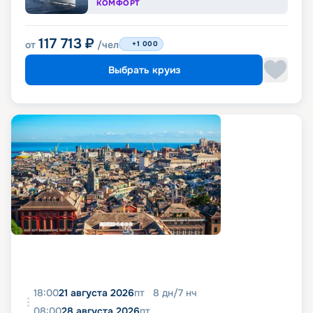
КОМФОРТ
117 713
₽
от
/чел
+1 000
Выбрать круиз
18:00
21 августа 2026
пт
8
дн
/
7
нч
08:00
28 августа 2026
пт