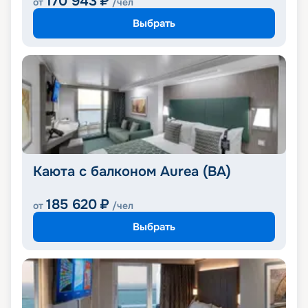
170 943
₽
от
/чел
Выбрать
Каюта с балконом Aurea (BA)
185 620
₽
от
/чел
Выбрать