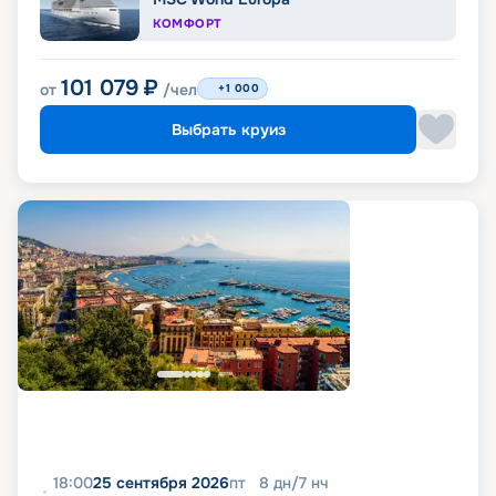
КОМФОРТ
101 079
₽
от
/чел
+1 000
Выбрать круиз
18:00
25 сентября 2026
пт
8
дн
/
7
нч