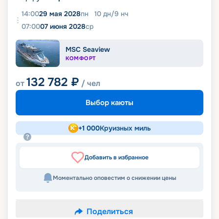
14:00
29 мая 2028
пн
10
дн
/
9
нч
07:00
07 июня 2028
ср
MSC Seaview
КОМФОРТ
132 782
₽
от
/ чел
Выбор каюты
+
1 000
Круизных миль
Добавить в избранное
Моментально оповестим о снижении цены
Поделиться