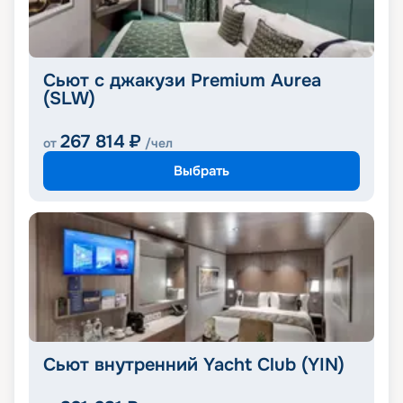
Сьют с джакузи Premium Aurea
(SLW)
267 814
₽
от
/чел
Выбрать
Сьют внутренний Yacht Club (YIN)