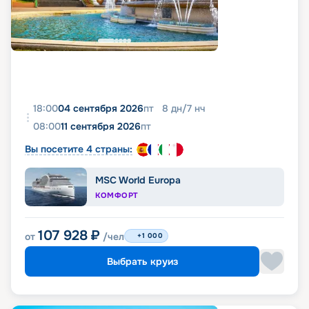
18:00
04 сентября 2026
пт
8
дн
/
7
нч
08:00
11 сентября 2026
пт
Вы посетите 4 страны:
MSC World Europa
КОМФОРТ
107 928
₽
от
/чел
+1 000
Выбрать круиз