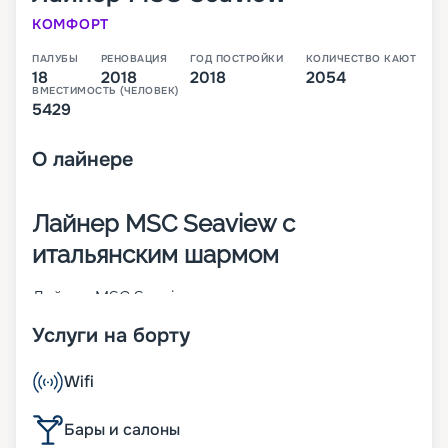
КОМФОРТ
ПАЛУБЫ
РЕНОВАЦИЯ
ГОД ПОСТРОЙКИ
КОЛИЧЕСТВО КАЮТ
18
2018
2018
2054
ВМЕСТИМОСТЬ (ЧЕЛОВЕК)
5429
О
лайнере
Лайнер MSC Seaview с
итальянским шармом
Лайнер MSC Seaview – это второе судно класса
Seaside, которое было построено в 2018 году
Услуги на борту
крупнейшим итальянским судостроителем
Fincantieri. В момент пуска на воду он стал 14-м
по величине круизным кораблем в мире. На 18-
Wifi
палубном лайнере находится 2 054 каюты разных
категорий. В них может разместиться 5 429
Бары и салоны
человек. Другие особенности MSC Seaview: