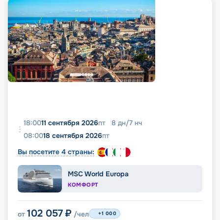
18:00
11 сентября 2026
пт
8
дн
/
7
нч
08:00
18 сентября 2026
пт
Вы посетите 4 страны:
MSC World Europa
КОМФОРТ
102 057
₽
от
/чел
+1 000