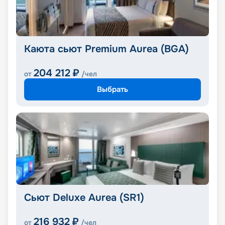
Каюта сьют Premium Aurea (BGA)
204 212
₽
от
/чел
Выбрать
Сьют Deluxe Aurea (SR1)
216 932
₽
от
/чел