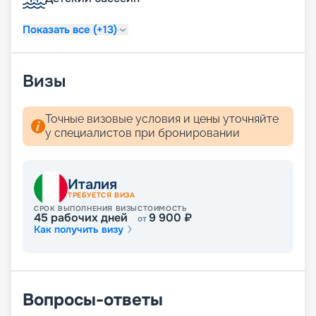
путевку на навигацию 2026 - 2027 г. не выходя из
дома. Для того чтобы воспользоваться нашими
Показать все (+13)
услугами, даже не нужно связываться с нашими
менеджерами.
Визы
Точные визовые условия и цены уточняйте
у специалистов при бронировании
Италия
ТРЕБУЕТСЯ ВИЗА
СРОК ВЫПОЛНЕНИЯ ВИЗЫ
СТОИМОСТЬ
45
рабочих дней
9 900
₽
от
Как получить визу
Вопросы-ответы