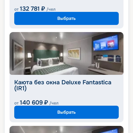
132 781
₽
от
/чел
Выбрать
Каюта без окна Deluxe Fantastica
(IR1)
140 609
₽
от
/чел
Выбрать