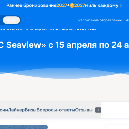
Раннее бронирование
2027
+
2027
миль каждому
рсии
Лайнер
Визы
Вопросы-ответы
Отзывы
1
Яхты
Расписание отправлений
А
SC Seaview» с 15 апреля по 24 апреля 2028 года
 Seaview» с 15 апреля по 24 
рсии
Лайнер
Визы
Вопросы-ответы
Отзывы
1