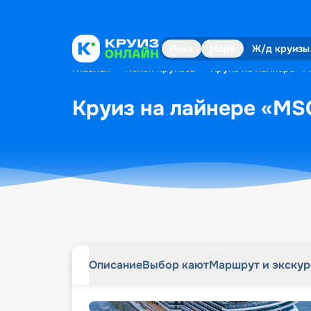
Описание
Выбор кают
Маршрут и экску
Река
Море
Ж/д круизы
Главная
•
Поиск круизов
•
Круиз на лайнере «M
Круиз на лайнере «MSC
Описание
Выбор кают
Маршрут и экску