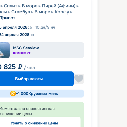
Сплит
В море
Пирей (Афины)
асы
Стамбул
В море
Корфу
Триест
5 апреля 2028
сб
10
дн
/
9
нч
24 апреля 2028
пн
MSC Seaview
КОМФОРТ
0 825
₽
/ чел
Выбор каюты
+
1 000
Круизных миль
Моментально оповестим вас
о снижении цены
Узнать о снижении цены