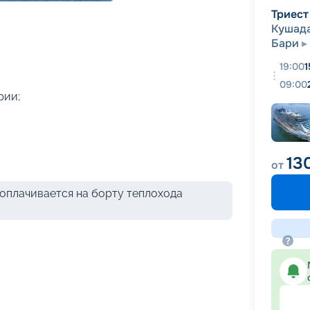
+
41
фотографий
Триест
Кушад
Бари
19:00
1
09:00
рии;
13
от
оплачивается на борту теплохода