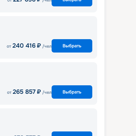
от
/чел
240 416
₽
Выбрать
от
/чел
265 857
₽
Выбрать
от
/чел