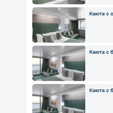
Каюта с о
Каюта с б
Каюта с б