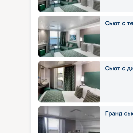
Сьют с т
Сьют с д
Гранд сью