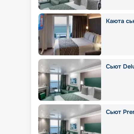
Каюта сь
Сьют Delu
Сьют Pre