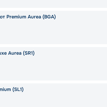
ют Premium Aurea (BGA)
xe Aurea (SR1)
mium (SL1)