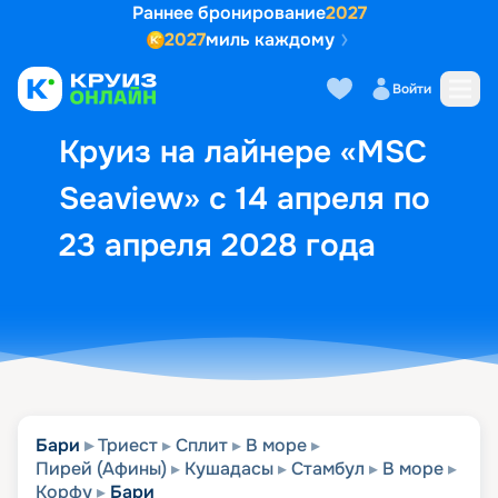
Раннее бронирование
2027
2027
миль каждому
Описание
Выбор кают
Маршрут и экск
Войти
Круиз на лайнере «MSC
Seaview» с 14 апреля по
23 апреля 2028 года
Бари
Триест
Сплит
В море
Пирей (Афины)
Кушадасы
Стамбул
В море
Корфу
Бари