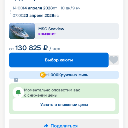
14:00
14 апреля 2028
пт
10
дн
/
9
нч
07:00
23 апреля 2028
вс
MSC Seaview
КОМФОРТ
130 825
₽
от
/ чел
Выбор каюты
+
1 000
Круизных миль
Моментально оповестим вас
о снижении цены
Узнать о снижении цены
Поделиться