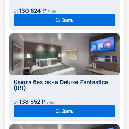
130 824
₽
от
/чел
Выбрать
Каюта без окна Deluxe Fantastica
(IR1)
138 652
₽
от
/чел
Выбрать