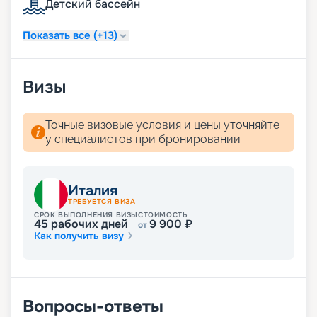
Детский бассейн
Читайте отзывы, узнавайте цену и покупайте
путевку на навигацию 2026 - 2027 г. не выходя из
дома. Для того чтобы воспользоваться нашими
Показать все (+13)
услугами, даже не нужно связываться с нашими
менеджерами.
Визы
Точные визовые условия и цены уточняйте
у специалистов при бронировании
Италия
ТРЕБУЕТСЯ ВИЗА
СРОК ВЫПОЛНЕНИЯ ВИЗЫ
СТОИМОСТЬ
45
рабочих дней
9 900
₽
от
Как получить визу
Вопросы-ответы