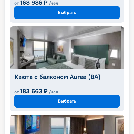
168 986
₽
от
/чел
Выбрать
Каюта с балконом Aurea (BA)
183 663
₽
от
/чел
Выбрать