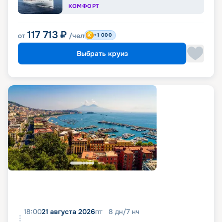
КОМФОРТ
117 713
₽
от
/чел
+1 000
Выбрать круиз
18:00
21 августа 2026
пт
8
дн
/
7
нч