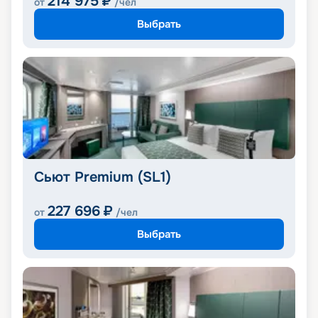
214 975
₽
от
/чел
Выбрать
Сьют Premium (SL1)
227 696
₽
от
/чел
Выбрать