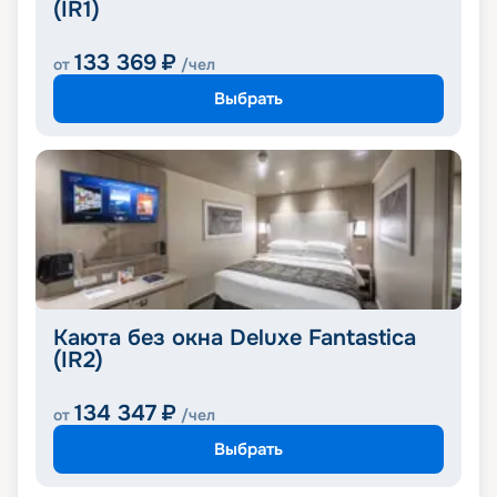
(IR1)
133 369
₽
от
/чел
Выбрать
Каюта без окна Deluxe Fantastica
(IR2)
134 347
₽
от
/чел
Выбрать