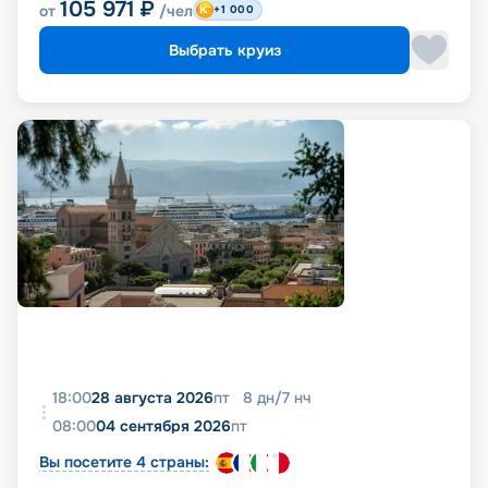
105 971
₽
от
/чел
+1 000
Выбрать круиз
18:00
28 августа 2026
пт
8
дн
/
7
нч
08:00
04 сентября 2026
пт
Вы посетите 4 страны: