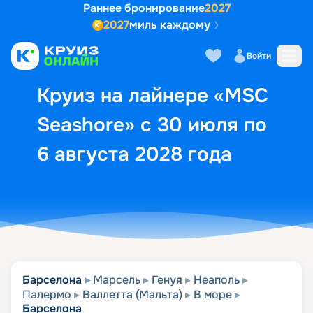
Раннее бронирование
2027
2027
миль каждому
Описание
Выбор кают
Маршрут и экск
Войти
Круиз на лайнере «MSC
Seashore» с 30 июля по
6 августа 2028 года
Барселона
Марсель
Генуя
Неаполь
Палермо
Валлетта (Мальта)
В море
Барселона