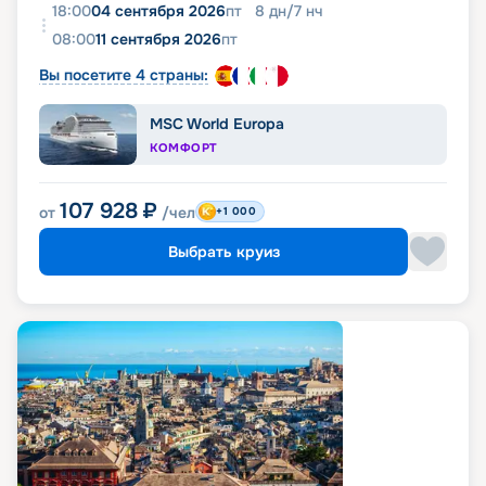
18:00
04 сентября 2026
пт
8
дн
/
7
нч
08:00
11 сентября 2026
пт
Вы посетите 4 страны:
MSC World Europa
КОМФОРТ
107 928
₽
от
/чел
+1 000
Выбрать круиз