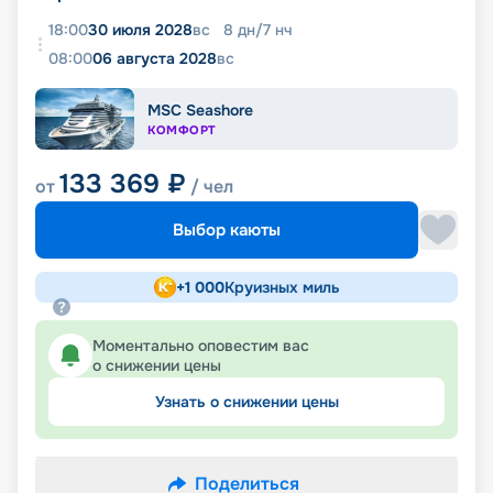
18:00
30 июля 2028
вс
8
дн
/
7
нч
08:00
06 августа 2028
вс
MSC Seashore
КОМФОРТ
133 369
₽
от
/ чел
Выбор каюты
+
1 000
Круизных миль
Моментально оповестим вас
о снижении цены
Узнать о снижении цены
Поделиться