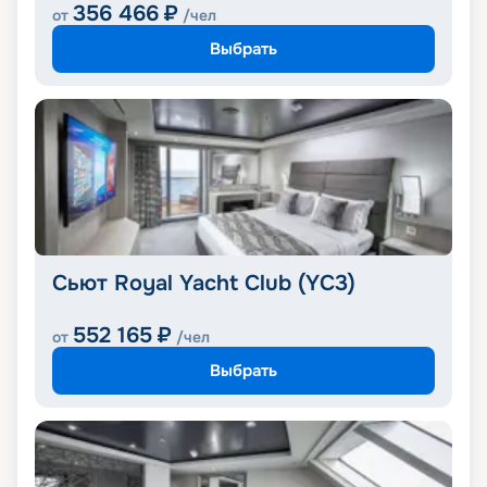
356 466
₽
от
/чел
Выбрать
Сьют Royal Yacht Club (YC3)
552 165
₽
от
/чел
Выбрать