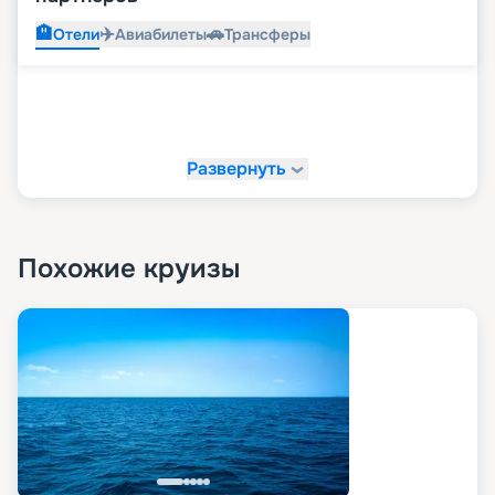
🏨
✈️
🚗
Отели
Авиабилеты
Трансферы
Развернуть
Похожие круизы