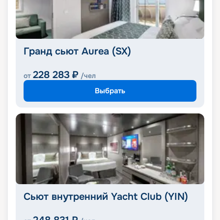
Гранд сьют Aurea (SX)
228 283
₽
от
/чел
Выбрать
Сьют внутренний Yacht Club (YIN)