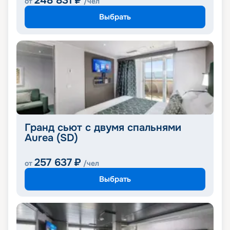
248 831
₽
от
/чел
Выбрать
Гранд сьют с двумя спальнями
Aurea (SD)
257 637
₽
от
/чел
Выбрать