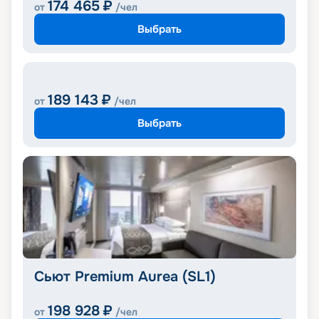
174 465
₽
от
/чел
Выбрать
189 143
₽
от
/чел
Выбрать
Сьют Premium Aurea (SL1)
198 928
₽
от
/чел