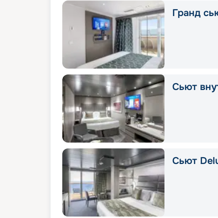
Гранд сью
Сьют вну
Сьют Delu