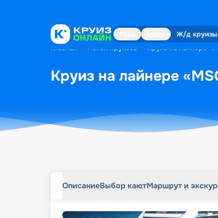
Описание
Выбор кают
Маршрут и экску
Река
Море
Ж/д круизы
Главная
•
Поиск круизов
•
Круиз на лайнере «M
Круиз на лайнере «MSC
Описание
Выбор кают
Маршрут и экску