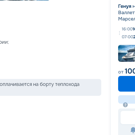
+
38
фотографий
Генуя
Валлет
Марсе
16:00
1
07:00
рии;
10
от
оплачивается на борту теплохода