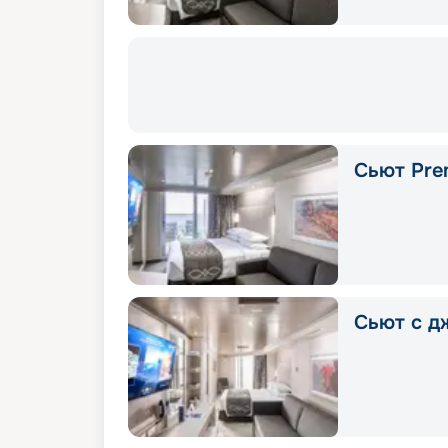
Сьют Pre
Сьют с д