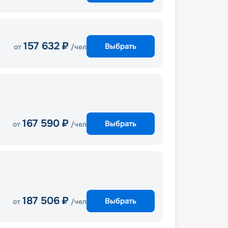
157 632
₽
Выбрать
от
/чел
167 590
₽
Выбрать
от
/чел
187 506
₽
Выбрать
от
/чел