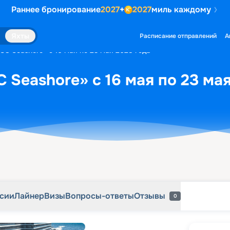
Раннее бронирование
2027
+
2027
миль каждому
рсии
Лайнер
Визы
Вопросы-ответы
Отзывы
0
Яхты
Расписание отправлений
А
SC Seashore» с 16 мая по 23 мая 2028 года
 Seashore» с 16 мая по 23 ма
рсии
Лайнер
Визы
Вопросы-ответы
Отзывы
0