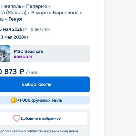
Неаполь
Палермо
та (Мальта)
В море
Барселона
ль
Генуя
6 мая 2028
вт
8
дн
/
7
нч
23 мая 2028
вт
MSC Seashore
КОМФОРТ
0 873
₽
/ чел
Выбор каюты
+
1 000
Круизных миль
Добавить в избранное
Моментально оповестим о снижении цены