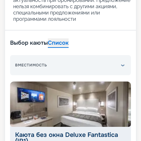
актуальность при бронировании. Предложение
нельзя комбинировать с другими акциями,
специальными предложениями или
программами лояльности
Выбор каюты
Список
ВМЕСТИМОСТЬ
Каюта без окна Deluxe Fantastica