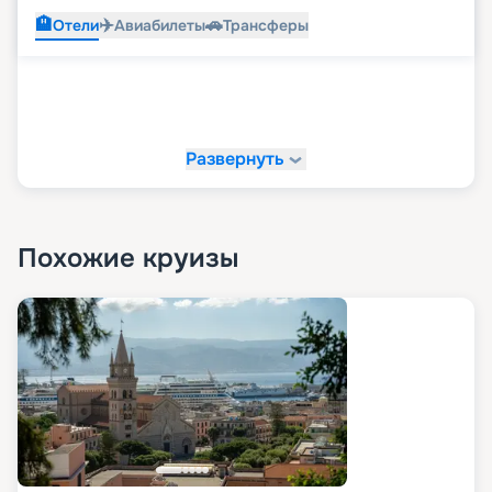
🏨
✈️
🚗
Отели
Авиабилеты
Трансферы
Развернуть
Похожие круизы