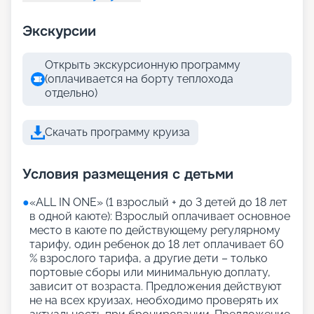
Экскурсии
Открыть экскурсионную программу
(оплачивается на борту теплохода
отдельно)
Скачать программу круиза
Условия размещения с детьми
●
«АLL IN ONE» (1 взрослый + до 3 детей до 18 лет
в одной каюте): Взрослый оплачивает основное
место в каюте по действующему регулярному
тарифу, один ребенок до 18 лет оплачивает 60
% взрослого тарифа, а другие дети – только
портовые сборы или минимальную доплату,
зависит от возраста. Предложения действуют
не на всех круизах, необходимо проверять их