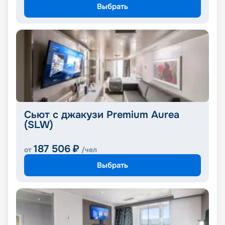
Выбрать
Сьют с джакузи Premium Aurea
(SLW)
187 506
₽
от
/чел
Выбрать