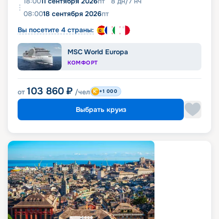
18:00
11 сентября 2026
пт
8
дн
/
7
нч
08:00
18 сентября 2026
пт
Вы посетите 4 страны:
MSC World Europa
КОМФОРТ
103 860
₽
от
/чел
+1 000
Выбрать круиз