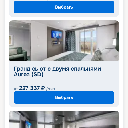
Выбрать
Гранд сьют с двумя спальнями
Aurea (SD)
227 337
₽
от
/чел
Выбрать