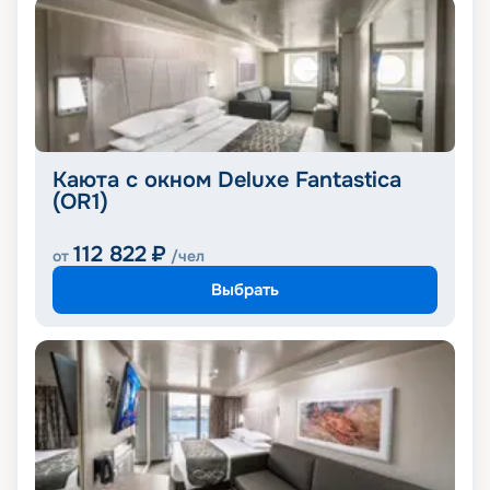
Каюта с окном Deluxe Fantastica
(OR1)
112 822
₽
от
/чел
Выбрать