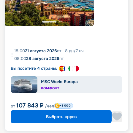
18:00
21 августа 2026
пт
8
дн
/
7
нч
08:00
28 августа 2026
пт
Вы посетите 4 страны:
MSC World Europa
КОМФОРТ
107 843
₽
от
/чел
+1 000
Выбрать круиз