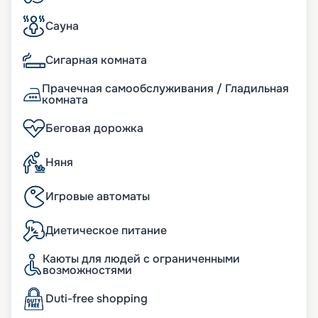
Сауна
Сигарная комната
Прачечная самообслуживания / Гладильная
комната
Беговая дорожка
Няня
Игровые автоматы
Диетическое питание
Каюты для людей с ограниченными
возможностями
Duti-free shopping