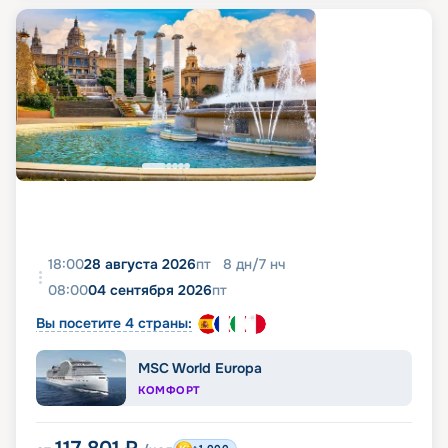
18:00
28 августа 2026
пт
8
дн
/
7
нч
08:00
04 сентября 2026
пт
Вы посетите 4 страны:
MSC World Europa
КОМФОРТ