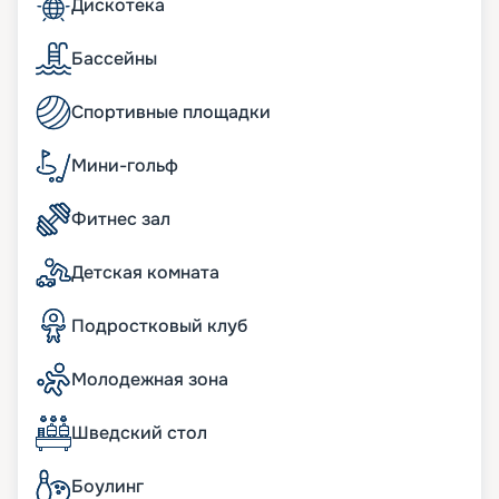
Дискотека
шикарных сьюта с джакузи и 28 кают с
террасами и балконами для загара.
Бассейны
Путешествие с «Круиз.онлайн»
Спортивные площадки
Отправьтесь в путешествие вместе с
«Круиз.онлайн» и MSC Seashore! Насладитесь
Мини-гольф
ярким и полным впечатлений круизом, где
условия размещения и развлечения оставят
Фитнес зал
даже привередливых гостей в восторге. На этой
странице нашего сайта вы можете изучить
расписание, маршруты, план и схемы лайнера.
Детская комната
Читайте отзывы других клиентов и смотрите
фото и план корабля. Узнавайте цену на путевку
Подростковый клуб
и покупайте ее на навигацию 2026 - 2027. Не
пропустите возможность ощутить настоящее
Молодежная зона
удовольствие от путешествия. Сделайте ваш
отдых выгодным и комфортным.
Шведский стол
Боулинг