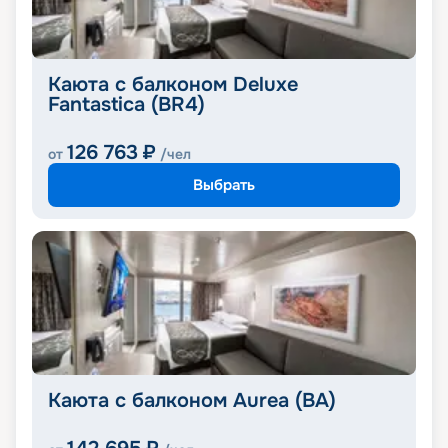
Каюта с балконом Deluxe
Fantastica (BR4)
126 763
₽
от
/чел
Выбрать
Каюта с балконом Aurea (BA)