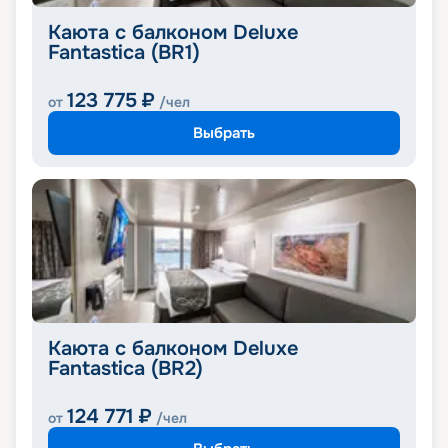
Каюта с балконом Deluxe
Fantastica (BR1)
123 775
₽
от
/чел
Выбрать
Каюта с балконом Deluxe
Fantastica (BR2)
124 771
₽
от
/чел