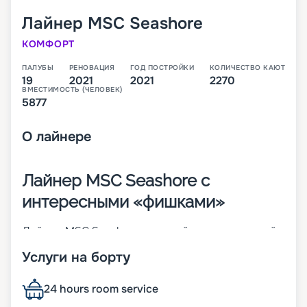
Лайнер
MSC Seashore
КОМФОРТ
ПАЛУБЫ
РЕНОВАЦИЯ
ГОД ПОСТРОЙКИ
КОЛИЧЕСТВО КАЮТ
19
2021
2021
2270
ВМЕСТИМОСТЬ (ЧЕЛОВЕК)
5877
О
лайнере
Лайнер MSC Seashore с
интересными «фишками»
Лайнер MSC Seashore – третий инновационный
корабль в линейке Seaside-Class. В первое свое
Услуги на борту
плавание по Средиземному морю он отправился
в августе 2021 года. В 2 270 каютах 12 разных
классов может разместиться до 5 877 человек.
24 hours room service
Причем на этом лайнере больше всего номеров