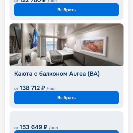
122 780
₽
от
/чел
Выбрать
Каюта с балконом Aurea (BA)
138 712
₽
от
/чел
Выбрать
153 649
₽
от
/чел