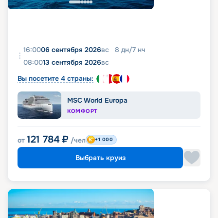
16:00
06 сентября 2026
вс
8
дн
/
7
нч
08:00
13 сентября 2026
вс
Вы посетите 4 страны:
MSC World Europa
КОМФОРТ
121 784
₽
от
/чел
+1 000
Выбрать круиз