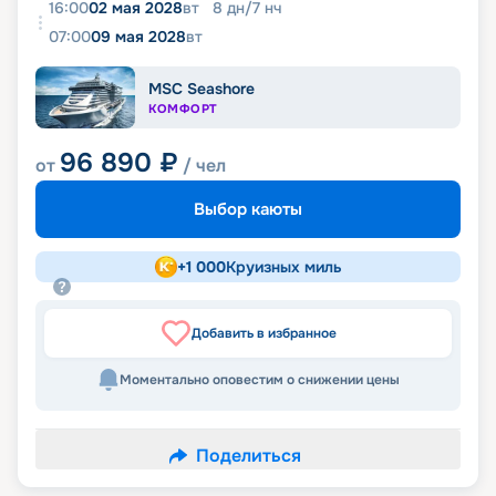
16:00
02 мая 2028
вт
8
дн
/
7
нч
07:00
09 мая 2028
вт
MSC Seashore
КОМФОРТ
96 890
₽
от
/ чел
Выбор каюты
+
1 000
Круизных миль
Добавить в избранное
Моментально оповестим о снижении цены
Поделиться