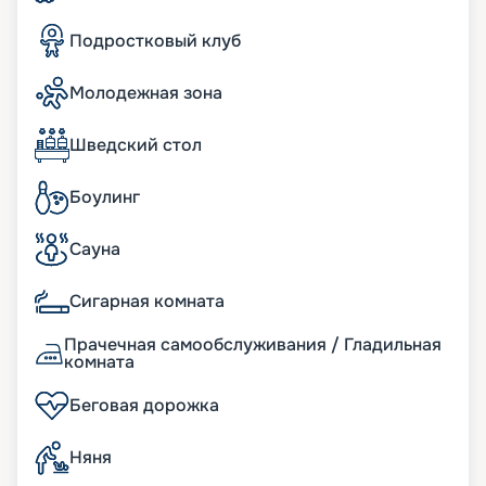
Читайте отзывы других клиентов и смотрите
фото и план корабля. Узнавайте цену на путевку
Подростковый клуб
и покупайте ее на навигацию 2026 - 2027. Не
пропустите возможность ощутить настоящее
Молодежная зона
удовольствие от путешествия. Сделайте ваш
отдых выгодным и комфортным.
Шведский стол
Боулинг
Сауна
Сигарная комната
Прачечная самообслуживания / Гладильная
комната
Беговая дорожка
Няня