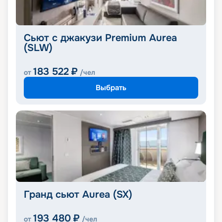
Сьют с джакузи Premium Aurea
(SLW)
183 522
₽
от
/чел
Выбрать
Гранд сьют Aurea (SX)
193 480
₽
от
/чел