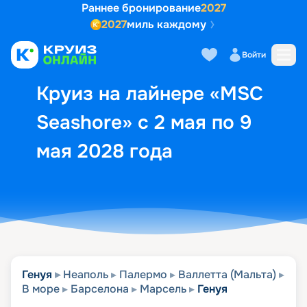
Раннее бронирование
2027
2027
миль каждому
Описание
Выбор кают
Маршрут и экск
Войти
Круиз на лайнере «MSC
Seashore» с 2 мая по 9
мая 2028 года
Генуя
Неаполь
Палермо
Валлетта (Мальта)
В море
Барселона
Марсель
Генуя