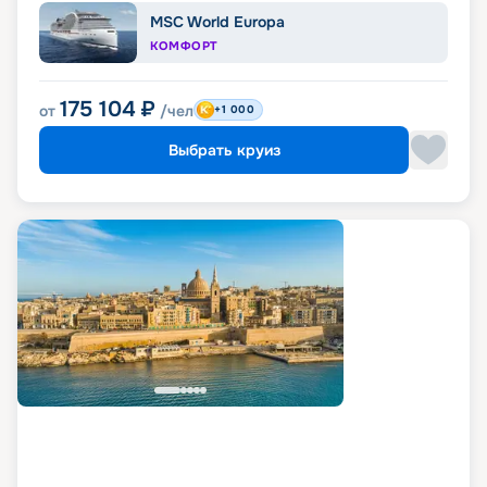
MSC World Europa
КОМФОРТ
175 104
₽
от
/чел
+1 000
Выбрать круиз