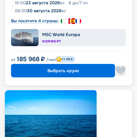
16:00
23 августа 2026
вс
8
дн
/
7
нч
08:00
30 августа 2026
вс
Вы посетите 4 страны:
MSC World Europa
КОМФОРТ
185 968
₽
от
/чел
+1 000
Выбрать круиз