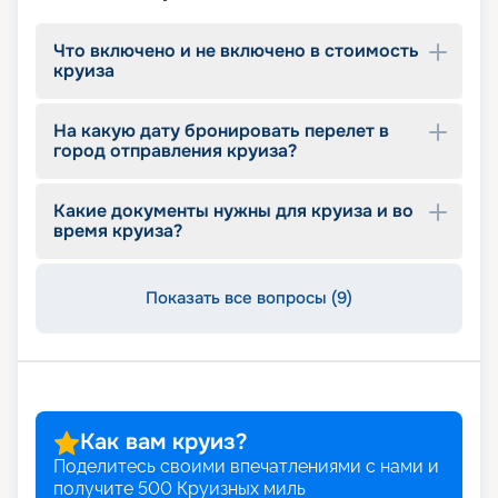
Что включено и не включено в стоимость
круиза
На какую дату бронировать перелет в
город отправления круиза?
Какие документы нужны для круиза и во
время круиза?
Показать все вопросы (9)
Как вам круиз?
Поделитесь своими впечатлениями с нами и
получите
500
Круизных миль