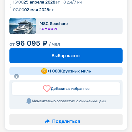
16:00
25 апреля 2028
вт
8
дн
/
7
нч
07:00
02 мая 2028
вт
MSC Seashore
КОМФОРТ
96 095
₽
от
/ чел
Выбор каюты
+
1 000
Круизных миль
Добавить в избранное
Моментально оповестим о снижении цены
Поделиться