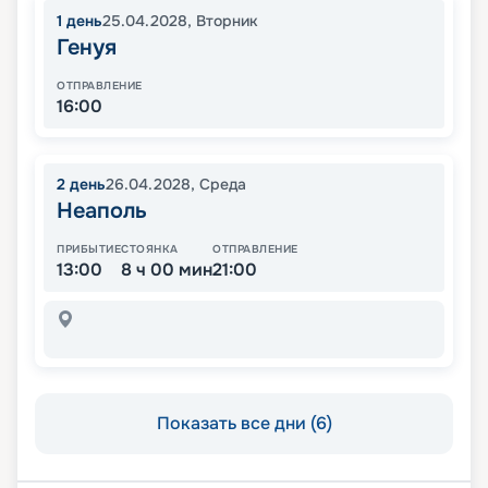
1
день
25.04.2028
,
Вторник
Генуя
ОТПРАВЛЕНИЕ
16:00
2
день
26.04.2028
,
Среда
Неаполь
ПРИБЫТИЕ
СТОЯНКА
ОТПРАВЛЕНИЕ
13:00
8 ч 00 мин
21:00
Показать все дни (6)