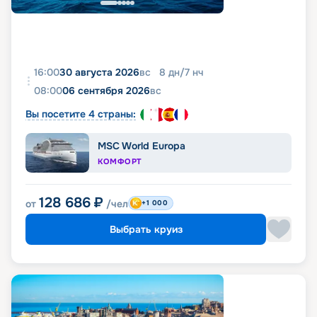
16:00
30 августа 2026
вс
8
дн
/
7
нч
08:00
06 сентября 2026
вс
Вы посетите 4 страны:
MSC World Europa
КОМФОРТ
128 686
₽
от
/чел
+1 000
Выбрать круиз