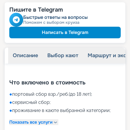
Пишите в Telegram
Быстрые ответы на вопросы
Поможем с выбором круиза
Написать в Telegram
Описание
Выбор кают
Маршрут и экск
+
39
фотографий
Что включено в стоимость
●
портовый сбор взр./реб.(до 18 лет);
●
сервисный сбор;
●
проживание в каюте выбранной категории;
Показать все услуги