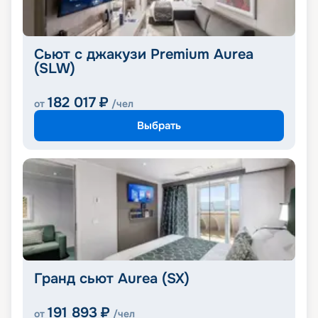
Сьют с джакузи Premium Aurea
(SLW)
182 017
₽
от
/чел
Выбрать
Гранд сьют Aurea (SX)
191 893
₽
от
/чел