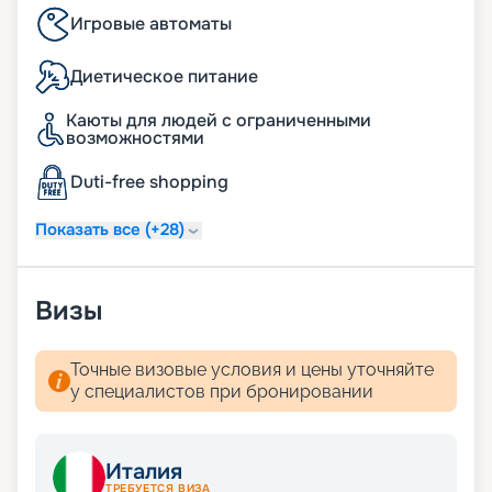
Игровые автоматы
Диетическое питание
Каюты для людей с ограниченными
возможностями
Duti-free shopping
Показать все (+28)
Визы
Точные визовые условия и цены уточняйте
у специалистов при бронировании
Италия
ТРЕБУЕТСЯ ВИЗА