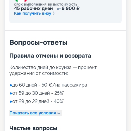
СРОК ВЫПОЛНЕНИЯ ВИЗЫ
СТОИМОСТЬ
45
рабочих дней
9 900
₽
от
Как получить визу
Вопросы-ответы
Правила отмены и возврата
Количество дней до круиза — процент
удержания от стоимости:
●
до 60 дней - 50 €/на пассажира
●
от 59 до 30 дней - 25%*
●
от 29 до 22 дней - 40%*
Показать все условия
Частые вопросы