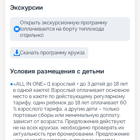
Экскурсии
Открыть экскурсионную программу
(оплачивается на борту теплохода
отдельно)
Скачать программу круиза
Условия размещения с детьми
●
«АLL IN ONE» (1 взрослый + до 3 детей до 18 лет
в одной каюте): Взрослый оплачивает основное
место в каюте по действующему регулярному
тарифу, один ребенок до 18 лет оплачивает 60
% взрослого тарифа, а другие дети – только
портовые сборы или минимальную доплату,
зависит от возраста. Предложения действуют
не на всех круизах, необходимо проверять их
актуальность при бронировании. Предложение