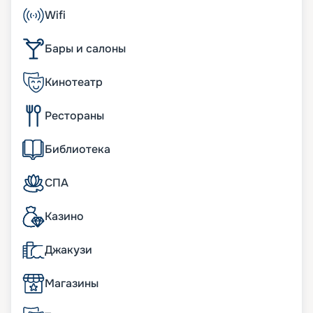
с индивидуальными балконами. Другие
Wifi
особенности 19-палубного судна:
• ширина – 41 метр;
Бары и салоны
• длина – 339 м;
• осадка – 9 м;
• водоизмещение – более 170 тыс. тонн;
Кинотеатр
• скорость – 22 узла.
Во время круизов внимание пассажиров
Рестораны
привлекает 9-метровая светодиодная стена и 3-
метровая копия Статуи Свободы.
Библиотека
Условия на борту
СПА
Этот круизный лайнер отличается от других
кораблей даже своим размером: он шире на 16
Казино
метров. Такие габариты позволили спокойно
разместить дополнительные зоны для
развлечений и насыщенного времяпровождения.
Джакузи
Например, на борту появились
специализированные рестораны в прогулочной
Магазины
зоне, где гости могут насладиться обедом или
ужином, любуясь бескрайними видами моря.