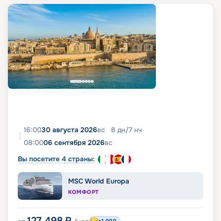
16:00
30 августа 2026
вс
8
дн
/
7
нч
08:00
06 сентября 2026
вс
Вы посетите 4 страны:
MSC World Europa
КОМФОРТ
127 498
₽
+1 000