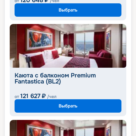
120 648
₽
от
/чел
Выбрать
Каюта с балконом Premium
Fantastica (BL2)
121 627
₽
от
/чел
Выбрать