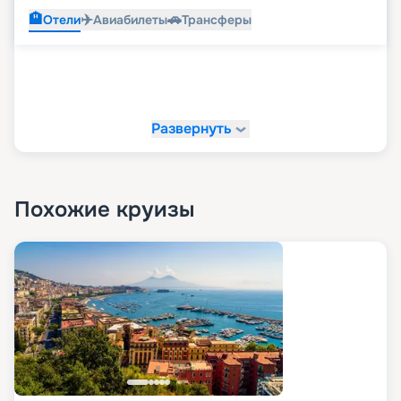
🏨
✈️
🚗
Отели
Авиабилеты
Трансферы
Развернуть
Похожие круизы