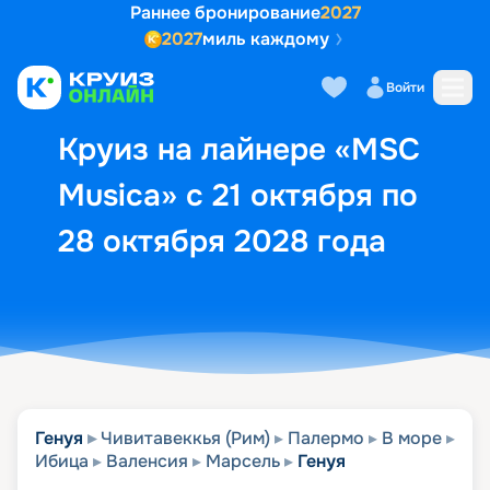
Раннее бронирование
2027
2027
миль каждому
Описание
Выбор кают
Маршрут и экск
Войти
Круиз на лайнере «MSC
Musica» с 21 октября по
28 октября 2028 года
Генуя
Чивитавеккья (Рим)
Палермо
В море
Ибица
Валенсия
Марсель
Генуя