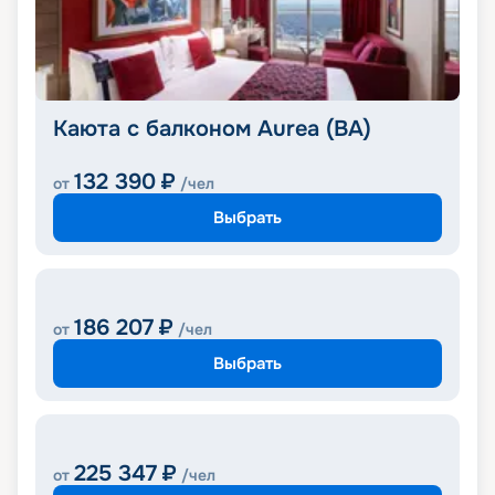
Каюта с балконом Aurea (BA)
132 390
₽
от
/чел
Выбрать
186 207
₽
от
/чел
Выбрать
225 347
₽
от
/чел