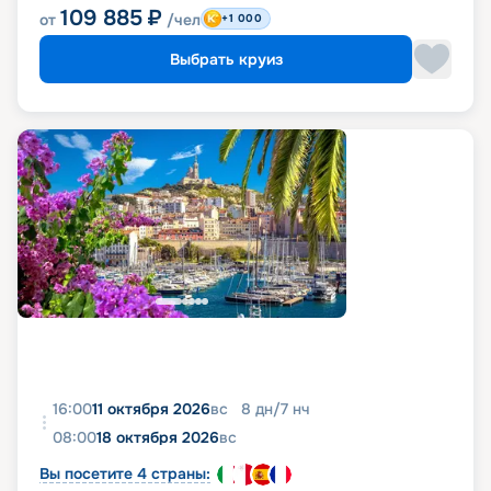
109 885
₽
от
/чел
+1 000
Выбрать круиз
16:00
11 октября 2026
вс
8
дн
/
7
нч
08:00
18 октября 2026
вс
Вы посетите 4 страны: