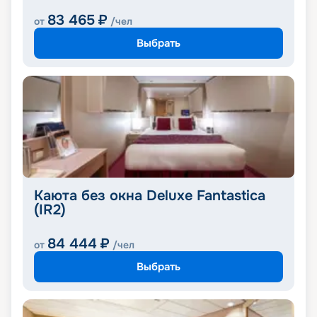
83 465
₽
от
/чел
Выбрать
Каюта без окна Deluxe Fantastica
(IR2)
84 444
₽
от
/чел
Выбрать