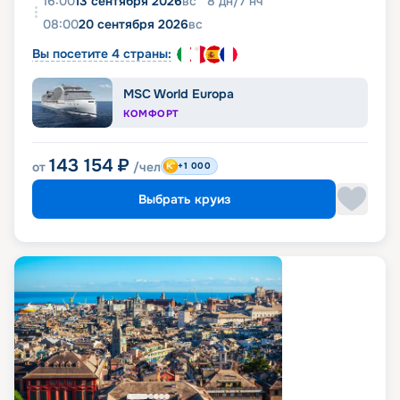
16:00
13 сентября 2026
вс
8
дн
/
7
нч
08:00
20 сентября 2026
вс
Вы посетите 4 страны:
MSC World Europa
КОМФОРТ
143 154
₽
от
/чел
+1 000
Выбрать круиз