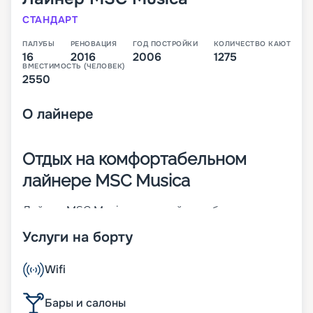
СТАНДАРТ
ПАЛУБЫ
РЕНОВАЦИЯ
ГОД ПОСТРОЙКИ
КОЛИЧЕСТВО КАЮТ
16
2016
2006
1275
ВМЕСТИМОСТЬ (ЧЕЛОВЕК)
2550
О
лайнере
Отдых на комфортабельном
лайнере MSC Musica
Лайнер MSC Musica – первый корабль своего
класса. Построен во Франции в 2006 году. Чтобы
Услуги на борту
повысить показатели долговечности,
надежности и комфорта, в 2016 году была
проведена реновация судна. На 16-палубном (из
Wifi
них 13 пассажирских) корабле может
разместиться до 2 550 человек. Его изюминка –
Бары и салоны
трехуровневый атриум с прозрачным