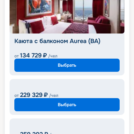
Каюта с балконом Aurea (BA)
134 729
₽
от
/чел
Выбрать
229 329
₽
от
/чел
Выбрать