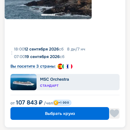
18:00
12 сентября 2026
сб
8
дн
/
7
нч
07:00
19 сентября 2026
сб
Вы посетите 3 страны:
MSC Orchestra
СТАНДАРТ
107 843
₽
от
/чел
+1 000
Выбрать круиз