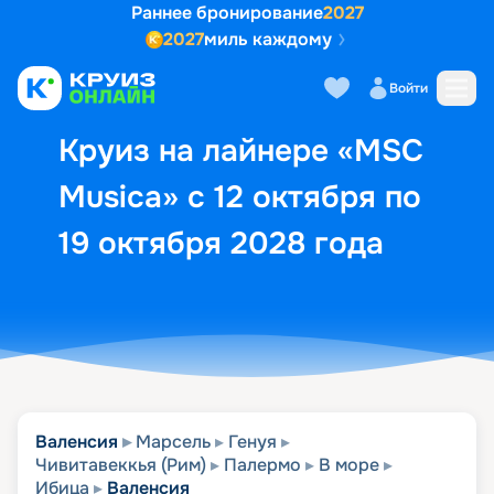
Раннее бронирование
2027
2027
миль каждому
Описание
Выбор кают
Маршрут и экск
Войти
Круиз на лайнере «MSC
Musica» с 12 октября по
19 октября 2028 года
Валенсия
Марсель
Генуя
Чивитавеккья (Рим)
Палермо
В море
Ибица
Валенсия