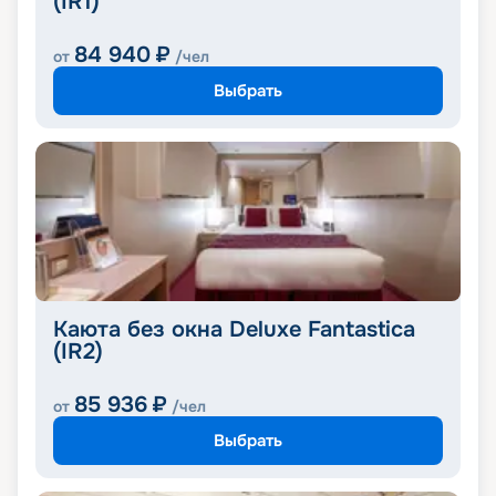
(IR1)
84 940
₽
от
/чел
Выбрать
Каюта без окна Deluxe Fantastica
(IR2)
85 936
₽
от
/чел
Выбрать