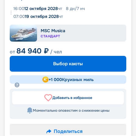
16:00
12 октября 2028
чт
8
дн
/
7
нч
07:00
19 октября 2028
чт
MSC Musica
СТАНДАРТ
84 940
₽
от
/ чел
Выбор каюты
+
1 000
Круизных миль
Добавить в избранное
Моментально оповестим о снижении цены
Поделиться