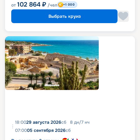
102 864
₽
от
/чел
+1 000
Выбрать круиз
18:00
29 августа 2026
сб
8
дн
/
7
нч
07:00
05 сентября 2026
сб