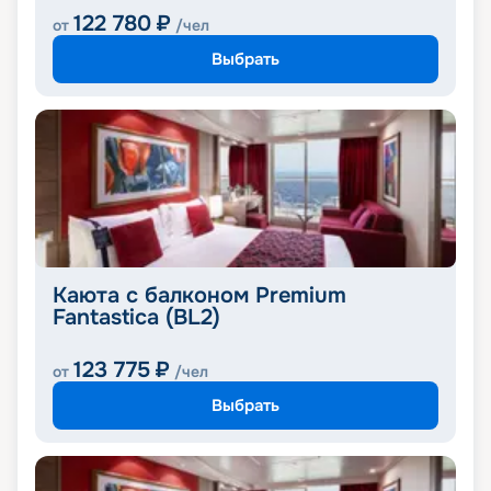
122 780
₽
от
/чел
Выбрать
Каюта с балконом Premium
Fantastica (BL2)
123 775
₽
от
/чел
Выбрать