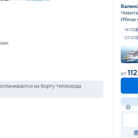
+
36
фотографий
Вален
Чивита
Ибица
16:00
2
07:00
рии;
112
от
оплачивается на борту теплохода