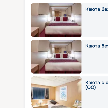
Каюта без
Каюта без
Каюта с 
(OO)