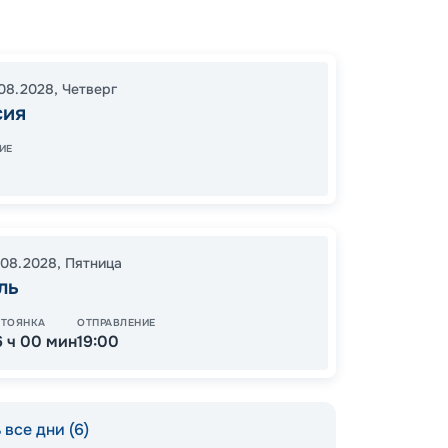
Вален
Чивита
Ибица
08.2028
,
Четверг
16:00
2
сия
07:00
ИЕ
112
от
.08.2028
,
Пятница
ль
СТОЯНКА
ОТПРАВЛЕНИЕ
6 ч 00 мин
19:00
все дни (6)