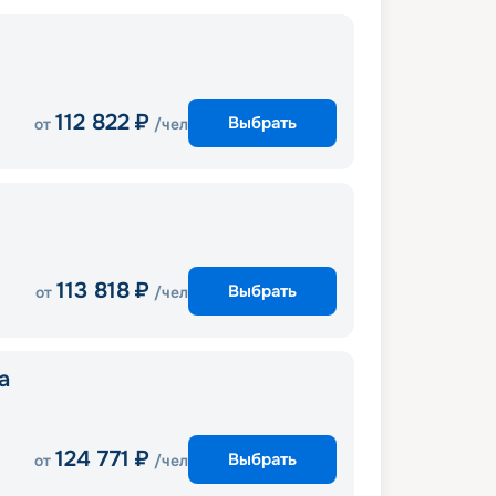
112 822
₽
Выбрать
от
/чел
113 818
₽
Выбрать
от
/чел
a
124 771
₽
Выбрать
от
/чел