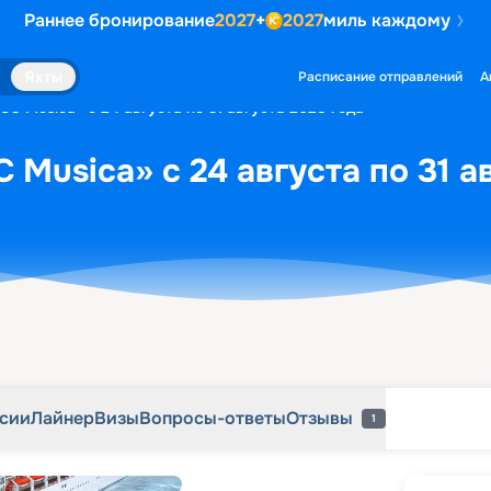
Раннее бронирование
2027
+
2027
миль каждому
рсии
Лайнер
Визы
Вопросы-ответы
Отзывы
1
Яхты
Расписание отправлений
А
C Musica» с 24 августа по 31 августа 2028 года
Musica» с 24 августа по 31 а
рсии
Лайнер
Визы
Вопросы-ответы
Отзывы
1