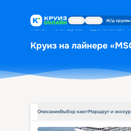
Описание
Выбор кают
Маршрут и экску
Река
Море
Ж/д круизы
Главная
•
Поиск круизов
•
Круиз на лайнере «MS
Круиз на лайнере «MSC 
Описание
Выбор кают
Маршрут и экску