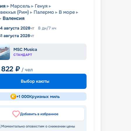
сия
Марсель
Генуя
веккья (Рим)
Палермо
В море
Валенсия
4 августа 2028
чт
8
дн
/
7
нч
31 августа 2028
чт
MSC Musica
СТАНДАРТ
 822
₽
/ чел
Выбор каюты
+
1 000
Круизных миль
Добавить в избранное
Моментально оповестим о снижении цены