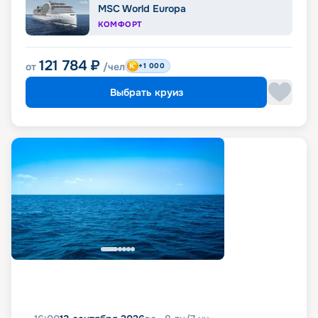
MSC World Europa
КОМФОРТ
121 784
₽
от
/чел
+1 000
Выбрать круиз