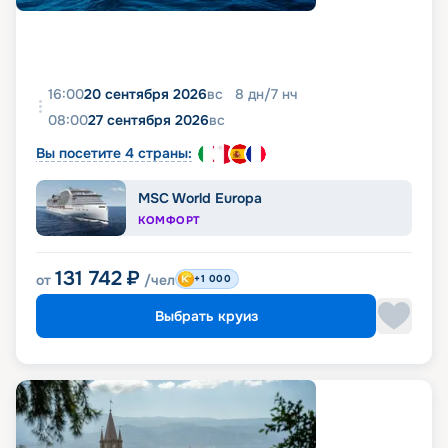
16:00
20 сентября 2026
вс
8
дн
/
7
нч
08:00
27 сентября 2026
вс
Вы посетите 4 страны:
MSC World Europa
КОМФОРТ
131 742
₽
от
/чел
+1 000
Выбрать круиз