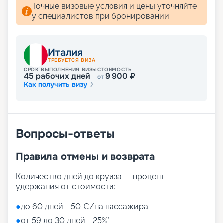
Точные визовые условия и цены уточняйте
у специалистов при бронировании
Италия
ТРЕБУЕТСЯ ВИЗА
СРОК ВЫПОЛНЕНИЯ ВИЗЫ
СТОИМОСТЬ
45
рабочих дней
9 900
₽
от
Как получить визу
Вопросы-ответы
Правила отмены и возврата
Количество дней до круиза — процент
удержания от стоимости:
●
до 60 дней - 50 €/на пассажира
●
от 59 до 30 дней - 25%*