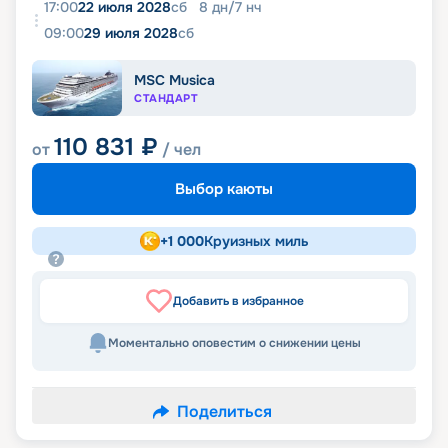
17:00
22 июля 2028
сб
8
дн
/
7
нч
09:00
29 июля 2028
сб
MSC Musica
СТАНДАРТ
110 831
₽
от
/ чел
Выбор каюты
+
1 000
Круизных миль
Добавить в избранное
Моментально оповестим о снижении цены
Поделиться