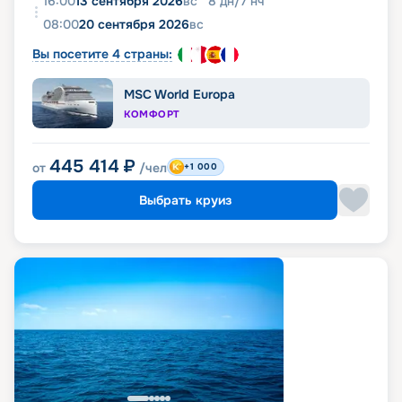
16:00
13 сентября 2026
вс
8
дн
/
7
нч
08:00
20 сентября 2026
вс
Вы посетите 4 страны:
MSC World Europa
КОМФОРТ
445 414
₽
от
/чел
+1 000
Выбрать круиз