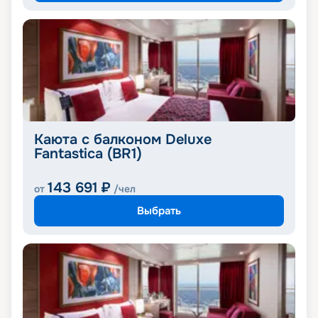
Каюта с балконом Deluxe
Fantastica (BR1)
143 691
₽
от
/чел
Выбрать