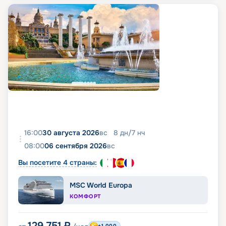
16:00
30 августа 2026
вс
8
дн
/
7
нч
08:00
06 сентября 2026
вс
Вы посетите 4 страны:
MSC World Europa
КОМФОРТ
129 751
₽
+1 000