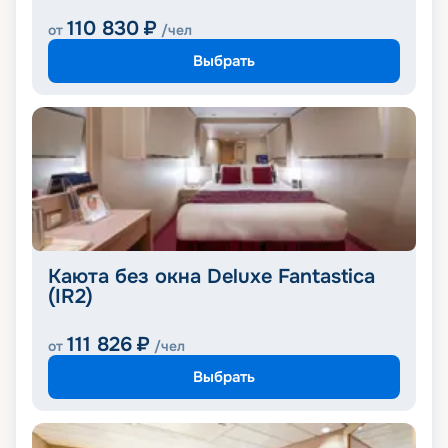
110 830
₽
от
/чел
Выбрать
Каюта без окна Deluxe Fantastica
(IR2)
111 826
₽
от
/чел
Выбрать