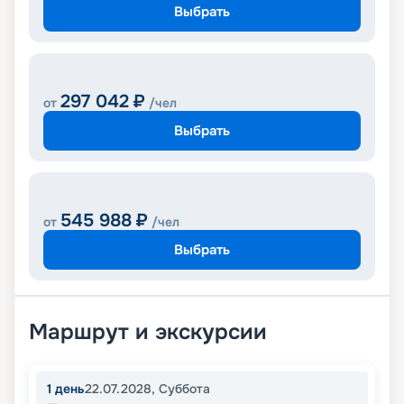
Выбрать
297 042
₽
от
/чел
Выбрать
545 988
₽
от
/чел
Выбрать
Маршрут и экскурсии
1
день
22.07.2028
,
Суббота