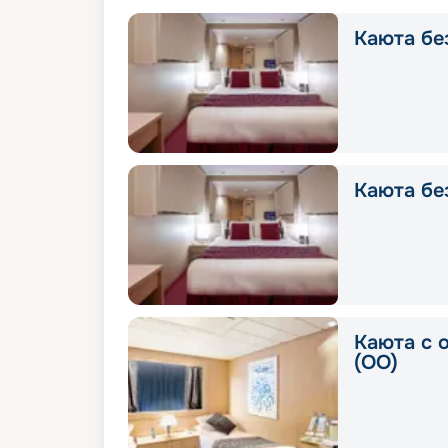
Каюта без
Каюта без
Каюта с 
(OO)