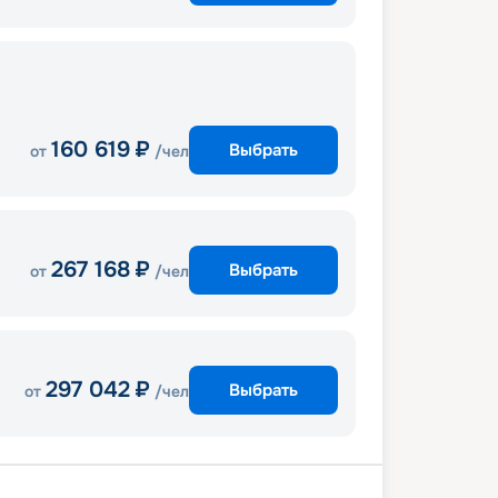
160 619
₽
Выбрать
от
/чел
267 168
₽
Выбрать
от
/чел
297 042
₽
Выбрать
от
/чел