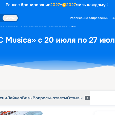
Раннее бронирование
2027
+
2027
миль каждому
рсии
Лайнер
Визы
Вопросы-ответы
Отзывы
1
Яхты
Расписание отправлений
А
SC Musica» с 20 июля по 27 июля 2028 года
 Musica» с 20 июля по 27 июл
рсии
Лайнер
Визы
Вопросы-ответы
Отзывы
1