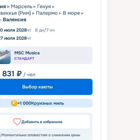
сия
Марсель
Генуя
веккья (Рим)
Палермо
В море
Валенсия
0 июля 2028
чт
8
дн
/
7
нч
27 июля 2028
чт
MSC Musica
СТАНДАРТ
0 831
₽
/ чел
Выбор каюты
+
1 000
Круизных миль
Добавить в избранное
Моментально оповестим о снижении цены