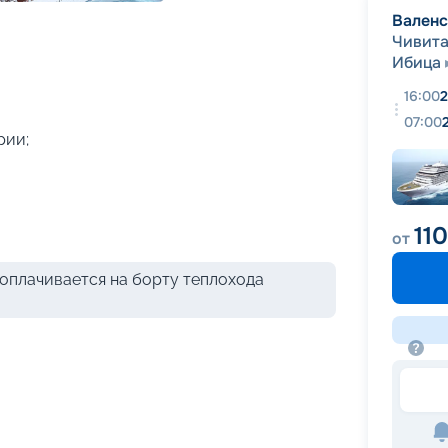
+
39
фотографий
Вален
Чивита
Ибица
16:00
2
07:00
рии;
11
от
оплачивается на борту теплохода