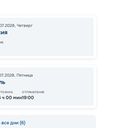
Вален
Чивита
Ибица
07.2028
,
Четверг
16:00
2
сия
07:00
ИЕ
11
от
.07.2028
,
Пятница
ль
СТОЯНКА
ОТПРАВЛЕНИЕ
6 ч 00 мин
19:00
все дни (6)