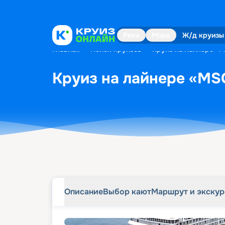
Описание
Выбор кают
Маршрут и экску
Река
Море
Ж/д круизы
Главная
•
Поиск круизов
•
Круиз на лайнере «M
Круиз на лайнере «MSC
Описание
Выбор кают
Маршрут и экску