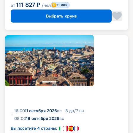
111 827
₽
от
/чел
+1 000
Выбрать круиз
16:00
11 октября 2026
вс
8
дн
/
7
нч
08:00
18 октября 2026
вс
Вы посетите 4 страны: