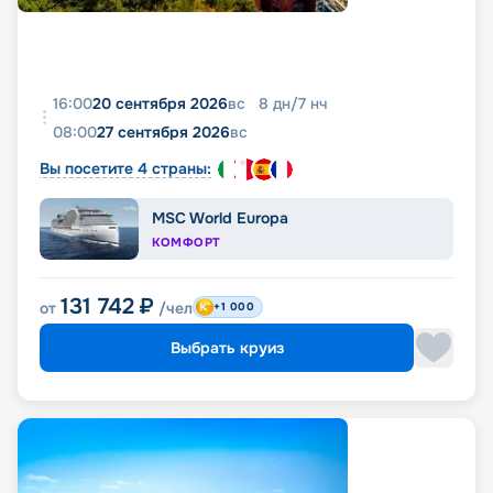
16:00
20 сентября 2026
вс
8
дн
/
7
нч
08:00
27 сентября 2026
вс
Вы посетите 4 страны:
MSC World Europa
КОМФОРТ
131 742
₽
от
/чел
+1 000
Выбрать круиз