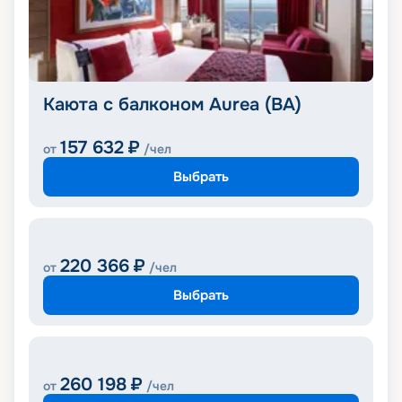
Каюта с балконом Aurea (BA)
157 632
₽
от
/чел
Выбрать
220 366
₽
от
/чел
Выбрать
260 198
₽
от
/чел