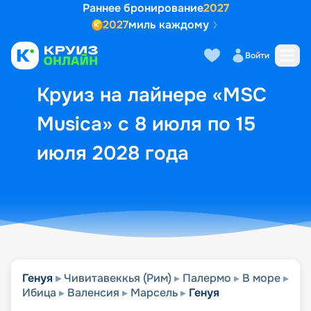
Раннее бронирование
2027
2027
миль каждому
Описание
Выбор кают
Маршрут и экск
Войти
Круиз на лайнере «MSC
Musica» с 8 июля по 15
июля 2028 года
Генуя
Чивитавеккья (Рим)
Палермо
В море
Ибица
Валенсия
Марсель
Генуя