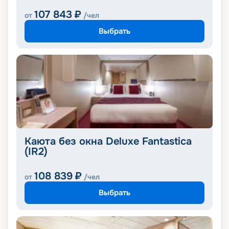
107 843
₽
от
/чел
Выбрать
Каюта без окна Deluxe Fantastica
(IR2)
108 839
₽
от
/чел
Выбрать