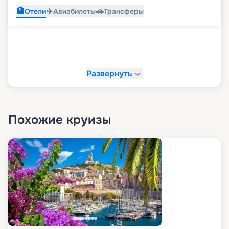
🏨
✈️
🚗
Отели
Авиабилеты
Трансферы
Развернуть
Похожие круизы