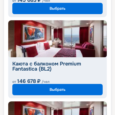
145 683
₽
от
/чел
Выбрать
Каюта с балконом Premium
Fantastica (BL2)
146 678
₽
от
/чел
Выбрать