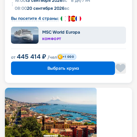
16:00
13 сентября 2026
вс
8
дн
/
7
нч
08:00
20 сентября 2026
вс
Вы посетите 4 страны:
MSC World Europa
КОМФОРТ
445 414
₽
от
/чел
+1 000
Выбрать круиз