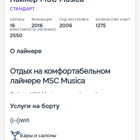
СТАНДАРТ
ПАЛУБЫ
РЕНОВАЦИЯ
ГОД ПОСТРОЙКИ
КОЛИЧЕСТВО КАЮТ
16
2016
2006
1275
ВМЕСТИМОСТЬ (ЧЕЛОВЕК)
2550
О
лайнере
Отдых на комфортабельном
лайнере MSC Musica
Лайнер MSC Musica – первый корабль своего
класса. Построен во Франции в 2006 году. Чтобы
Услуги на борту
повысить показатели долговечности,
надежности и комфорта, в 2016 году была
проведена реновация судна. На 16-палубном (из
Wifi
них 13 пассажирских) корабле может
разместиться до 2 550 человек. Его изюминка –
Бары и салоны
трехуровневый атриум с прозрачным