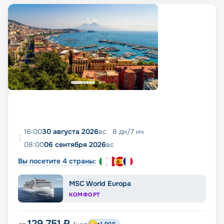
16:00
30 августа 2026
вс
8
дн
/
7
нч
08:00
06 сентября 2026
вс
Вы посетите 4 страны:
MSC World Europa
КОМФОРТ
129 751
₽
+1 000