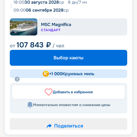
18:00
30 августа 2028
ср
8
дн
/
7
нч
09:00
06 сентября 2028
ср
MSC Magnifica
СТАНДАРТ
107 843
₽
от
/ чел
Выбор каюты
+
1 000
Круизных миль
Добавить в избранное
Моментально оповестим о снижении цены
Поделиться