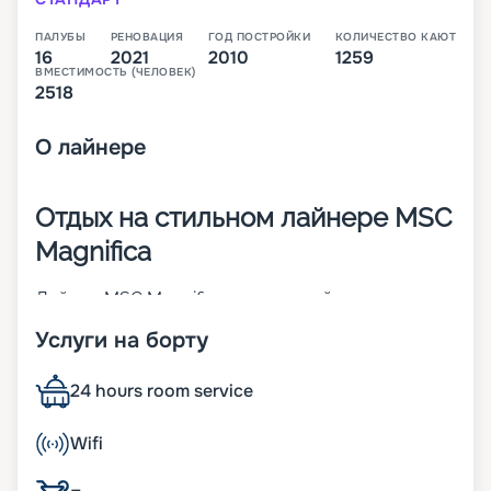
ПАЛУБЫ
РЕНОВАЦИЯ
ГОД ПОСТРОЙКИ
КОЛИЧЕСТВО КАЮТ
16
2021
2010
1259
ВМЕСТИМОСТЬ (ЧЕЛОВЕК)
2518
О
лайнере
Отдых на стильном лайнере MSC
Magnifica
Лайнер MSC Magnifica – четвертый
представитель своего класса. Судно построено
Услуги на борту
в 2010 году, а через 11 лет проведена его
реновация. Красивый внешний вид 16-палубного
корабля дополняется стильными интерьерами.
24 hours room service
Всего на борту предусмотрено 1 259 кают разных
категорий. Другие характеристики:
Wifi
• ширина – 32 м;
• длина – 294 м;