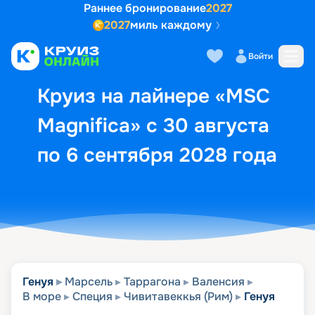
Раннее бронирование
2027
2027
миль каждому
Описание
Выбор кают
Маршрут и экск
Войти
Круиз на лайнере «MSC
Magnifica» с 30 августа
по 6 сентября 2028 года
Генуя
Марсель
Таррагона
Валенсия
В море
Специя
Чивитавеккья (Рим)
Генуя