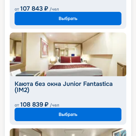
107 843
₽
от
/чел
Выбрать
Каюта без окна Junior Fantastica
(IM2)
108 839
₽
от
/чел
Выбрать