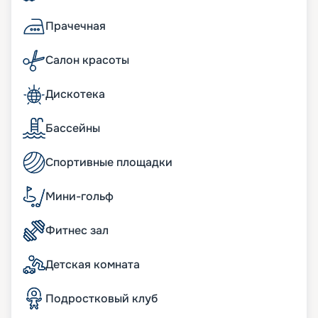
Карибского моря, начинаясь и заканчиваясь в
Майами. Вы можете купить путевку онлайн
Прачечная
прямо сейчас, изучив на нашем сайте план
теплохода, схемы палуб, описание кают, фото
Салон красоты
интерьеров. Выбирайте побережье Америки,
чтобы почувствовать себя Колумбом! Мы
Дискотека
предлагаем нашим клиентам воспользоваться
услугой раннего бронирования, чтобы у них
была возможность приобрести лучшие путевки.
Бассейны
Также вы можете заранее познакомиться с
обзорами экскурсий, чтобы выбрать для себя
Спортивные площадки
самые интересные варианты.
Мини-гольф
Фитнес зал
Детская комната
Подростковый клуб