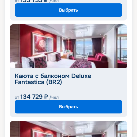
133 733
₽
от
/чел
Выбрать
Каюта с балконом Deluxe
Fantastica (BR2)
134 729
₽
от
/чел
Выбрать