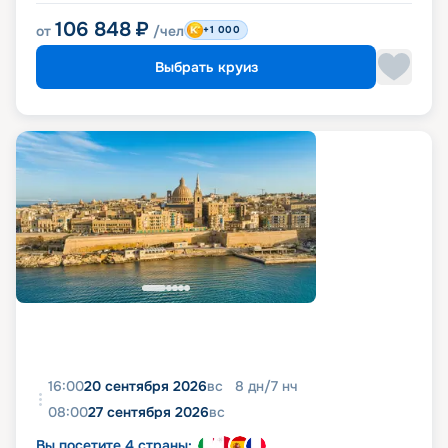
106 848
₽
от
/чел
+1 000
Выбрать круиз
16:00
20 сентября 2026
вс
8
дн
/
7
нч
08:00
27 сентября 2026
вс
Вы посетите 4 страны: