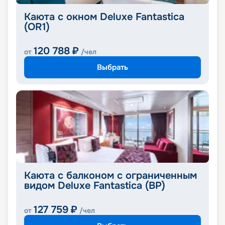
Каюта с окном Deluxe Fantastica
(OR1)
120 788
₽
от
/чел
Выбрать
Каюта с балконом с ограниченным
видом Deluxe Fantastica (BP)
127 759
₽
от
/чел