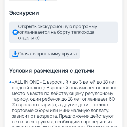
Экскурсии
Открыть экскурсионную программу
(оплачивается на борту теплохода
отдельно)
Скачать программу круиза
Условия размещения с детьми
●
«АLL IN ONE» (1 взрослый + до 3 детей до 18 лет
в одной каюте): Взрослый оплачивает основное
место в каюте по действующему регулярному
тарифу, один ребенок до 18 лет оплачивает 60
% взрослого тарифа, а другие дети – только
портовые сборы или минимальную доплату,
зависит от возраста. Предложения действуют
не на всех круизах, необходимо проверять их