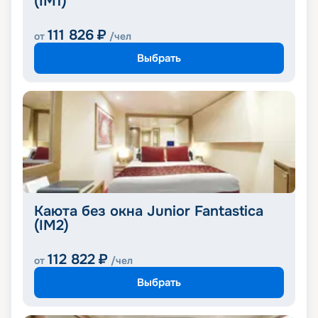
(IM1)
111 826
₽
от
/чел
Выбрать
Каюта без окна Junior Fantastica
(IM2)
112 822
₽
от
/чел
Выбрать