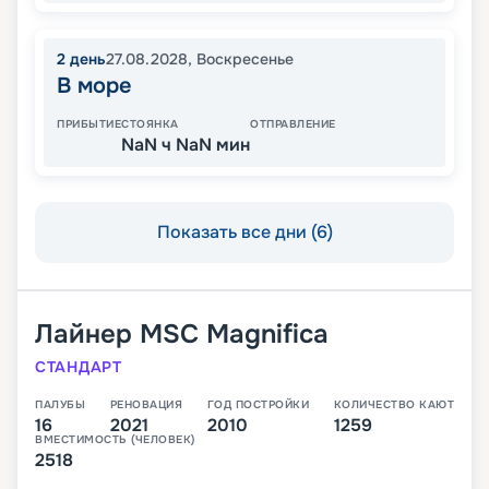
2
день
27.08.2028
,
Воскресенье
В море
ПРИБЫТИЕ
СТОЯНКА
ОТПРАВЛЕНИЕ
NaN ч NaN мин
Показать все дни (6)
Лайнер
MSC Magnifica
СТАНДАРТ
ПАЛУБЫ
РЕНОВАЦИЯ
ГОД ПОСТРОЙКИ
КОЛИЧЕСТВО КАЮТ
16
2021
2010
1259
ВМЕСТИМОСТЬ (ЧЕЛОВЕК)
2518