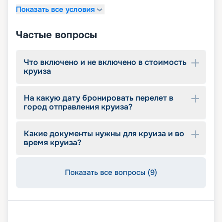
Показать все условия
Частые вопросы
Что включено и не включено в стоимость
круиза
На какую дату бронировать перелет в
город отправления круиза?
Какие документы нужны для круиза и во
время круиза?
Показать все вопросы (9)