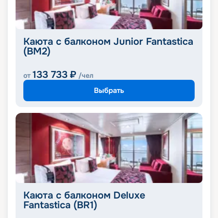
Каюта с балконом Junior Fantastica
(BM2)
133 733
₽
от
/чел
Выбрать
Каюта с балконом Deluxe
Fantastica (BR1)