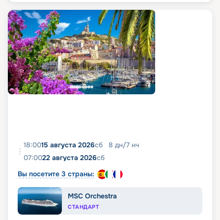
18:00
15 августа 2026
сб
8
дн
/
7
нч
07:00
22 августа 2026
сб
Вы посетите 3 страны:
MSC Orchestra
СТАНДАРТ