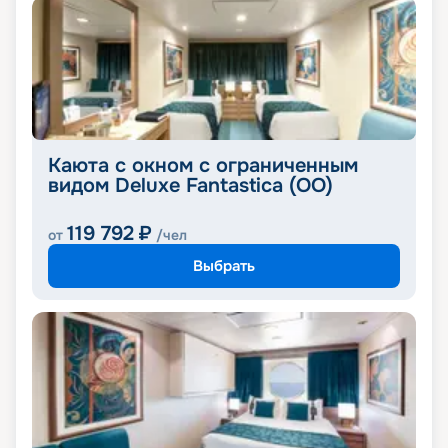
Каюта с окном с ограниченным
видом Deluxe Fantastica (OO)
119 792
₽
от
/чел
Выбрать