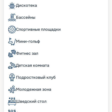
чтобы почувствовать себя Колумбом! Мы
Дискотека
предлагаем нашим клиентам воспользоваться
услугой раннего бронирования, чтобы у них
была возможность приобрести лучшие путевки.
Бассейны
Также вы можете заранее познакомиться с
обзорами экскурсий, чтобы выбрать для себя
Спортивные площадки
самые интересные варианты.
Мини-гольф
Фитнес зал
Детская комната
Подростковый клуб
Молодежная зона
Шведский стол