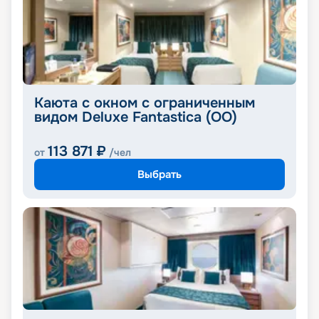
Каюта с окном с ограниченным
видом Deluxe Fantastica (OO)
113 871
₽
от
/чел
Выбрать