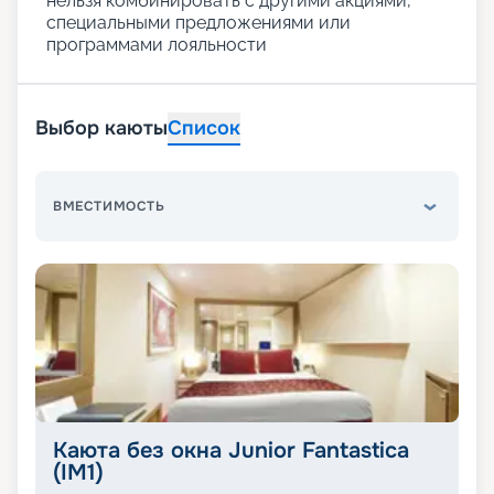
нельзя комбинировать с другими акциями,
специальными предложениями или
программами лояльности
Выбор каюты
Список
ВМЕСТИМОСТЬ
Каюта без окна Junior Fantastica
(IM1)