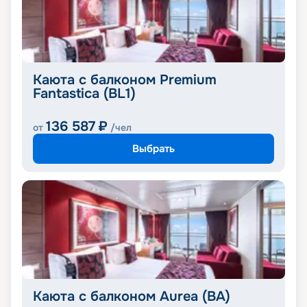
Каюта с балконом Premium
Fantastica (BL1)
136 587
₽
от
/чел
Выбрать
Каюта с балконом Aurea (BA)