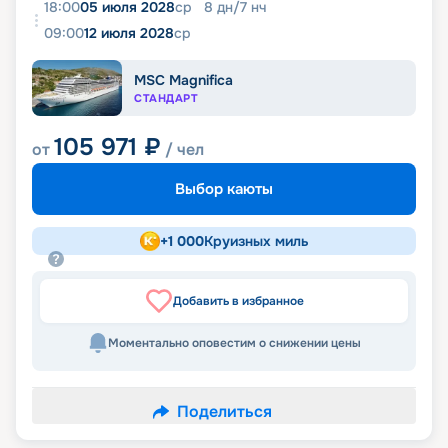
18:00
05 июля 2028
ср
8
дн
/
7
нч
09:00
12 июля 2028
ср
MSC Magnifica
СТАНДАРТ
105 971
₽
от
/ чел
Выбор каюты
+
1 000
Круизных миль
Добавить в избранное
Моментально оповестим о снижении цены
Поделиться