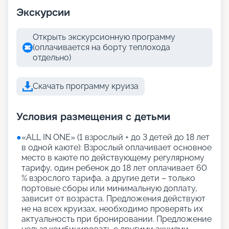
Экскурсии
Открыть экскурсионную программу
(оплачивается на борту теплохода
отдельно)
Скачать программу круиза
Условия размещения с детьми
●
«АLL IN ONE» (1 взрослый + до 3 детей до 18 лет
в одной каюте): Взрослый оплачивает основное
место в каюте по действующему регулярному
тарифу, один ребенок до 18 лет оплачивает 60
% взрослого тарифа, а другие дети – только
портовые сборы или минимальную доплату,
зависит от возраста. Предложения действуют
не на всех круизах, необходимо проверять их
актуальность при бронировании. Предложение