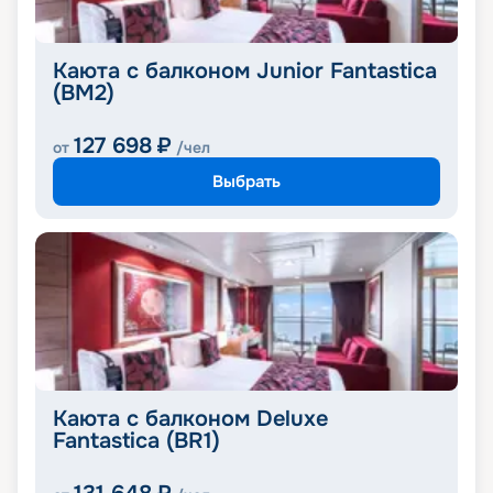
Каюта с балконом Junior Fantastica
(BM2)
127 698
₽
от
/чел
Выбрать
Каюта с балконом Deluxe
Fantastica (BR1)