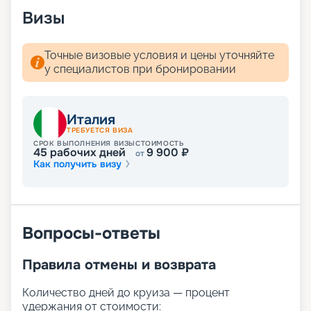
Визы
Точные визовые условия и цены уточняйте
у специалистов при бронировании
Италия
ТРЕБУЕТСЯ ВИЗА
СРОК ВЫПОЛНЕНИЯ ВИЗЫ
СТОИМОСТЬ
45
рабочих дней
9 900
₽
от
Как получить визу
Вопросы-ответы
Правила отмены и возврата
Количество дней до круиза — процент
удержания от стоимости: