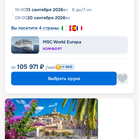
16:00
13 сентября 2026
вс
8
дн
/
7
нч
08:00
20 сентября 2026
вс
Вы посетите 4 страны:
MSC World Europa
КОМФОРТ
105 971
₽
от
/чел
+1 000
Выбрать круиз