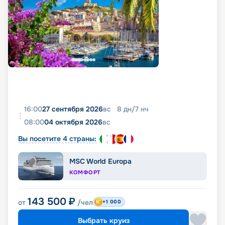
16:00
27 сентября 2026
вс
8
дн
/
7
нч
08:00
04 октября 2026
вс
Вы посетите 4 страны:
MSC World Europa
КОМФОРТ
143 500
₽
от
/чел
+1 000
Выбрать круиз