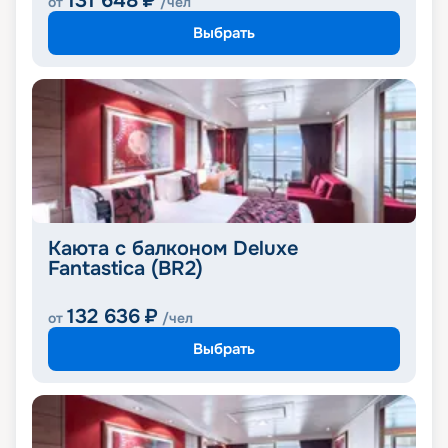
131 648
₽
от
/чел
Выбрать
Каюта с балконом Deluxe
Fantastica (BR2)
132 636
₽
от
/чел
Выбрать