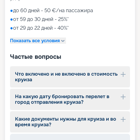
●
до 60 дней - 50 €/на пассажира
●
от 59 до 30 дней - 25%*
●
от 29 до 22 дней - 40%*
Показать все условия
Частые вопросы
Что включено и не включено в стоимость
круиза
На какую дату бронировать перелет в
город отправления круиза?
Какие документы нужны для круиза и во
время круиза?