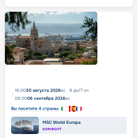
16:00
30 августа 2026
вс
8
дн
/
7
нч
08:00
06 сентября 2026
вс
Вы посетите 4 страны:
MSC World Europa
КОМФОРТ