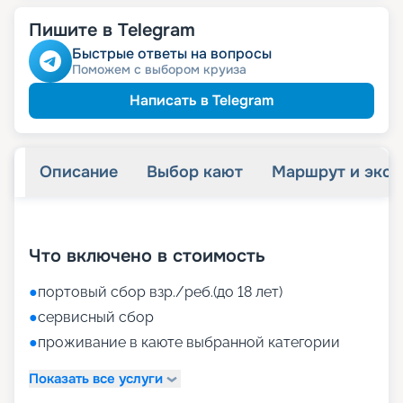
Пишите в Telegram
Быстрые ответы на вопросы
Поможем с выбором круиза
Написать в Telegram
Описание
Выбор кают
Маршрут и экск
+
34
фотографий
Что включено в стоимость
●
портовый сбор взр./реб.(до 18 лет)
●
сервисный сбор
●
проживание в каюте выбранной категории
Показать все услуги