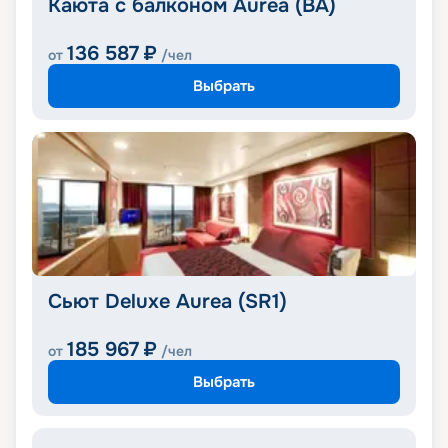
Каюта с балконом Aurea (BA)
136 587
₽
от
/чел
Выбрать
Сьют Deluxe Aurea (SR1)
185 967
₽
от
/чел
Выбрать