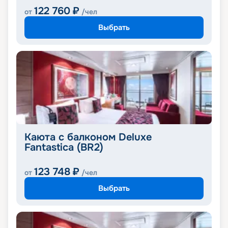
122 760
₽
от
/чел
Выбрать
Каюта с балконом Deluxe
Fantastica (BR2)
123 748
₽
от
/чел
Выбрать