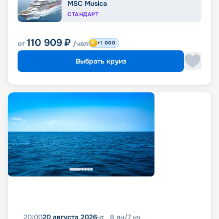
MSC Musica
СТАНДАРТ
110 909
₽
от
/чел
+1 000
Выбрать круиз
20:00
20 августа 2026
чт
8
дн
/
7
нч