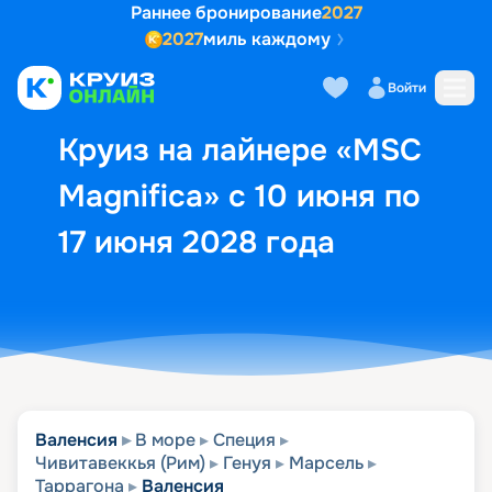
Раннее бронирование
2027
2027
миль каждому
Описание
Выбор кают
Маршрут и экск
Войти
Круиз на лайнере «MSC
Magnifica» с 10 июня по
17 июня 2028 года
Валенсия
В море
Специя
Чивитавеккья (Рим)
Генуя
Марсель
Таррагона
Валенсия