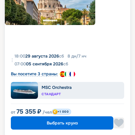
18:00
29 августа 2026
сб
8
дн
/
7
нч
07:00
05 сентября 2026
сб
Вы посетите 3 страны:
MSC Orchestra
СТАНДАРТ
75 355
₽
от
/чел
+1 000
Выбрать круиз