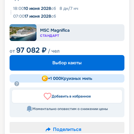
18:00
10 июня 2028
сб
8
дн
/
7
нч
07:00
17 июня 2028
сб
MSC Magnifica
СТАНДАРТ
97 082
₽
от
/ чел
Выбор каюты
+
1 000
Круизных миль
Добавить в избранное
Моментально оповестим о снижении цены
Поделиться