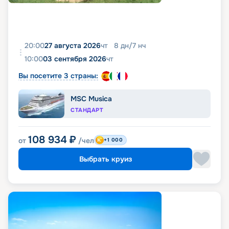
20:00
27 августа 2026
чт
8
дн
/
7
нч
10:00
03 сентября 2026
чт
Вы посетите 3 страны:
MSC Musica
СТАНДАРТ
108 934
₽
от
/чел
+1 000
Выбрать круиз