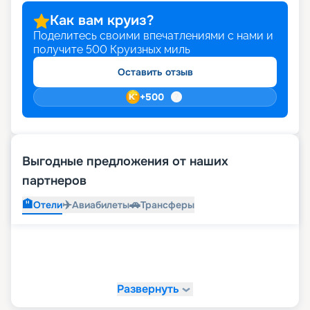
Как вам круиз?
Поделитесь своими впечатлениями с нами и
получите
500
Круизных миль
Оставить отзыв
+
500
Выгодные предложения от наших
партнеров
🏨
✈️
🚗
Отели
Авиабилеты
Трансферы
Развернуть