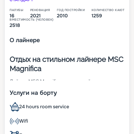
ПАЛУБЫ
РЕНОВАЦИЯ
ГОД ПОСТРОЙКИ
КОЛИЧЕСТВО КАЮТ
16
2021
2010
1259
ВМЕСТИМОСТЬ (ЧЕЛОВЕК)
2518
О
лайнере
Отдых на стильном лайнере MSC
Magnifica
Лайнер MSC Magnifica – четвертый
представитель своего класса. Судно построено
Услуги на борту
в 2010 году, а через 11 лет проведена его
реновация. Красивый внешний вид 16-палубного
корабля дополняется стильными интерьерами.
24 hours room service
Всего на борту предусмотрено 1 259 кают разных
категорий. Другие характеристики:
Wifi
• ширина – 32 м;
• длина – 294 м;