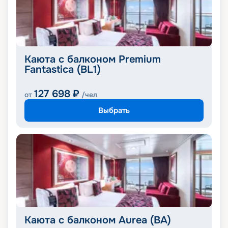
Каюта с балконом Premium
Fantastica (BL1)
127 698
₽
от
/чел
Выбрать
Каюта с балконом Aurea (BA)