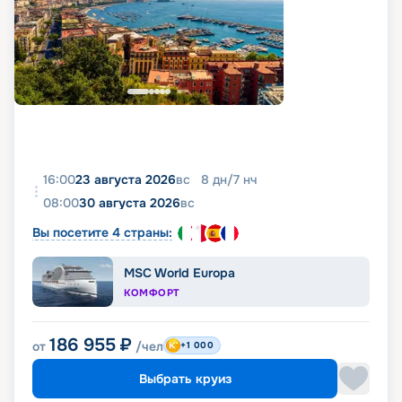
16:00
23 августа 2026
вс
8
дн
/
7
нч
08:00
30 августа 2026
вс
Вы посетите 4 страны:
MSC World Europa
КОМФОРТ
186 955
₽
от
/чел
+1 000
Выбрать круиз