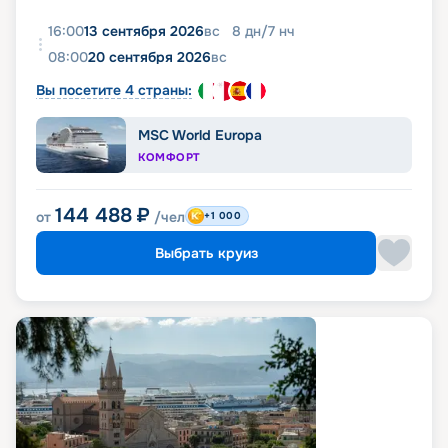
16:00
13 сентября 2026
вс
8
дн
/
7
нч
08:00
20 сентября 2026
вс
Вы посетите 4 страны:
MSC World Europa
КОМФОРТ
144 488
₽
от
/чел
+1 000
Выбрать круиз