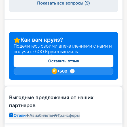
Показать все вопросы (9)
Как вам круиз?
Поделитесь своими впечатлениями с нами и
получите
500
Круизных миль
Оставить отзыв
+
500
Выгодные предложения от наших
партнеров
🏨
✈️
🚗
Отели
Авиабилеты
Трансферы