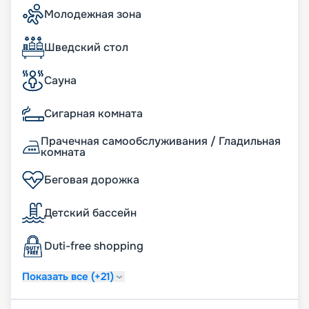
Молодежная зона
Шведский стол
Сауна
Сигарная комната
Прачечная самообслуживания / Гладильная
комната
Беговая дорожка
Детский бассейн
Duti-free shopping
Показать все (+21)