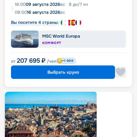
16:00
09 августа 2026
вс
8
дн
/
7
нч
08:00
16 августа 2026
вс
Вы посетите 4 страны:
MSC World Europa
КОМФОРТ
207 695
₽
от
/чел
+1 000
Выбрать круиз