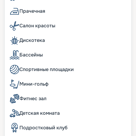
Карибского моря, начинаясь и заканчиваясь в
Майами. Вы можете купить путевку онлайн
Прачечная
прямо сейчас, изучив на нашем сайте план
теплохода, схемы палуб, описание кают, фото
Салон красоты
интерьеров. Выбирайте побережье Америки,
чтобы почувствовать себя Колумбом! Мы
Дискотека
предлагаем нашим клиентам воспользоваться
услугой раннего бронирования, чтобы у них
была возможность приобрести лучшие путевки.
Бассейны
Также вы можете заранее познакомиться с
обзорами экскурсий, чтобы выбрать для себя
Спортивные площадки
самые интересные варианты.
Мини-гольф
Фитнес зал
Детская комната
Подростковый клуб