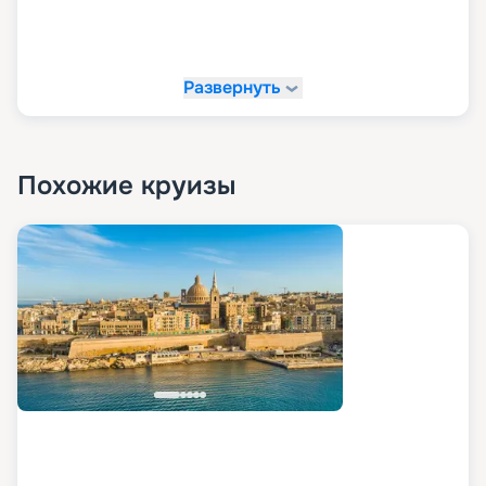
Развернуть
Похожие круизы