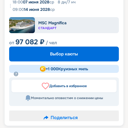
18:00
07 июня 2028
ср
8
дн
/
7
нч
09:00
14 июня 2028
ср
MSC Magnifica
СТАНДАРТ
97 082
₽
от
/ чел
Выбор каюты
+
1 000
Круизных миль
Добавить в избранное
Моментально оповестим о снижении цены
Поделиться