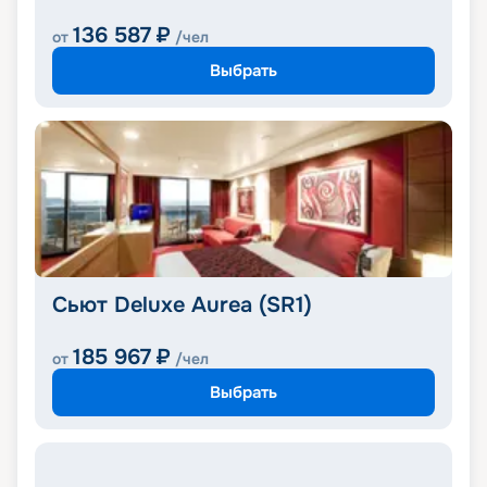
136 587
₽
от
/чел
Выбрать
Сьют Deluxe Aurea (SR1)
185 967
₽
от
/чел
Выбрать