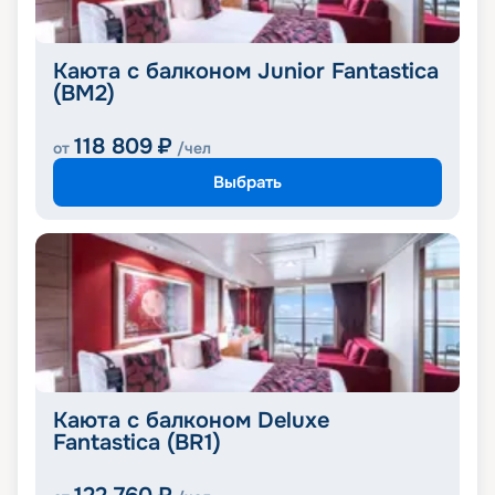
Каюта с балконом Junior Fantastica
(BM2)
118 809
₽
от
/чел
Выбрать
Каюта с балконом Deluxe
Fantastica (BR1)