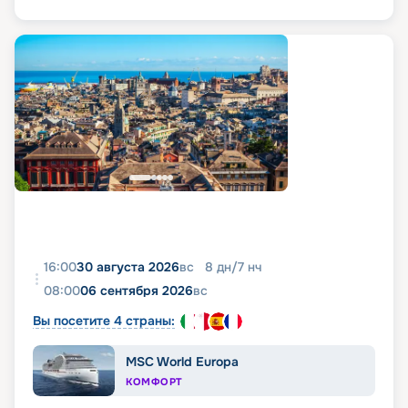
16:00
30 августа 2026
вс
8
дн
/
7
нч
08:00
06 сентября 2026
вс
Вы посетите 4 страны:
MSC World Europa
КОМФОРТ