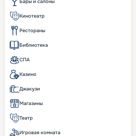
Бары и салоны
• водоизмещение – более 93 тыс. т;
• скорость – 22,7 узла;
• осадка – 8 м;
Кинотеатр
• количество пассажирских палуб – 13;
• вместительность – 2 518 человек.
Рестораны
К услугам пассажиров на борту
Библиотека
лайнера MSC Magnifica
СПА
По системе «все включено», входящей в цену
путевки, пассажиров кормят в двух ресторанах
с заказным меню. Развлекательная программа
Казино
богата и разнообразна – спа-комплекс,
спортплощадки, бассейны, солярий, театр,
Джакузи
казино, дискотека и многое другое.
Магазины
Путешествуйте с
«Круиз.онлайн»
Театр
Маршруты MSC Magnifica в 2026 - 2027 г.
Игровая комната
проходят в водах Мексиканского залива и