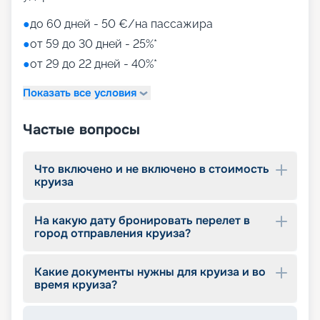
●
до 60 дней - 50 €/на пассажира
●
от 59 до 30 дней - 25%*
●
от 29 до 22 дней - 40%*
Показать все условия
Частые вопросы
Что включено и не включено в стоимость
круиза
На какую дату бронировать перелет в
город отправления круиза?
Какие документы нужны для круиза и во
время круиза?