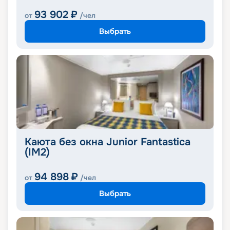
93 902
₽
от
/чел
Выбрать
Каюта без окна Junior Fantastica
(IM2)
94 898
₽
от
/чел
Выбрать