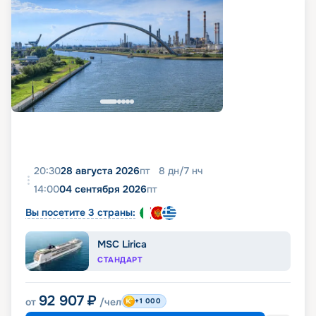
20:30
28 августа 2026
пт
8
дн
/
7
нч
14:00
04 сентября 2026
пт
Вы посетите 3 страны:
MSC Lirica
СТАНДАРТ
92 907
₽
от
/чел
+1 000