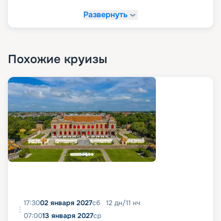
Развернуть
Похожие круизы
17:30
02 января 2027
сб
12
дн
/
11
нч
07:00
13 января 2027
ср