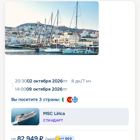
20:30
02 октября 2026
пт
8
дн
/
7
нч
14:00
09 октября 2026
пт
Вы посетите 3 страны:
MSC Lirica
СТАНДАРТ
82 949
₽
от
/чел
+1 000