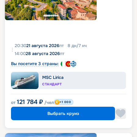
20:30
21 августа 2026
пт
8
дн
/
7
нч
14:00
28 августа 2026
пт
Вы посетите 3 страны:
MSC Lirica
СТАНДАРТ
121 784
₽
от
/чел
+1 000
Выбрать круиз