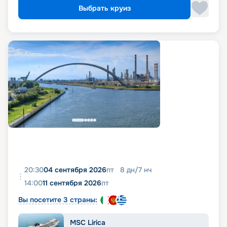
Выбрать круиз
20:30
04 сентября 2026
пт
8
дн
/
7
нч
14:00
11 сентября 2026
пт
Вы посетите 3 страны:
MSC Lirica