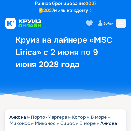
Раннее бронирование
2027
2027
миль каждому
Описание
Выбор кают
Маршрут и экск
Войти
Круиз на лайнере «MSC
Lirica» с 2 июня по 9
июня 2028 года
Анкона
Порто-Маргера
Котор
В море
Миконос
Миконос
Сирос
В море
Анкона