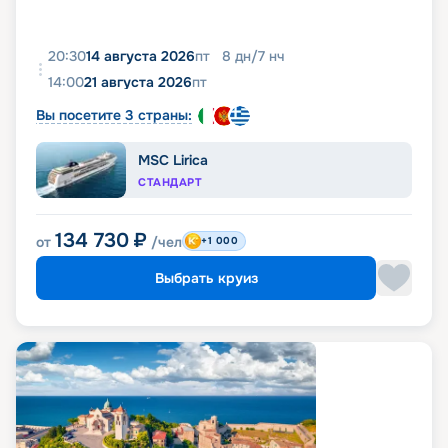
20:30
14 августа 2026
пт
8
дн
/
7
нч
14:00
21 августа 2026
пт
Вы посетите 3 страны:
MSC Lirica
СТАНДАРТ
134 730
₽
от
/чел
+1 000
Выбрать круиз