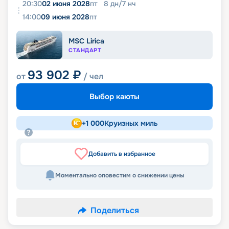
20:30
02 июня 2028
пт
8
дн
/
7
нч
14:00
09 июня 2028
пт
MSC Lirica
СТАНДАРТ
93 902
₽
от
/ чел
Выбор каюты
+
1 000
Круизных миль
Добавить в избранное
Моментально оповестим о снижении цены
Поделиться