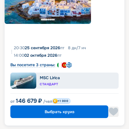
20:30
25 сентября 2026
пт
8
дн
/
7
нч
14:00
02 октября 2026
пт
Вы посетите 3 страны:
MSC Lirica
СТАНДАРТ
146 679
₽
от
/чел
+1 000
Выбрать круиз