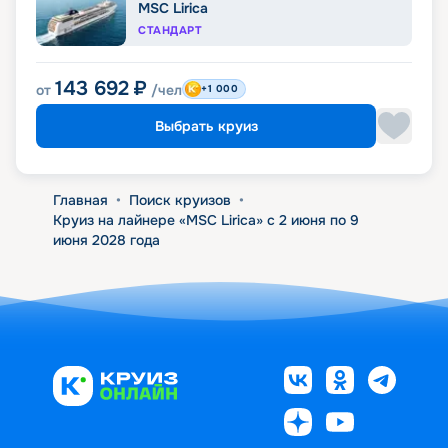
MSC Lirica
СТАНДАРТ
143 692
₽
от
/чел
+1 000
Выбрать круиз
Главная
•
Поиск круизов
•
Круиз на лайнере «MSC Lirica» с 2 июня по 9
июня 2028 года