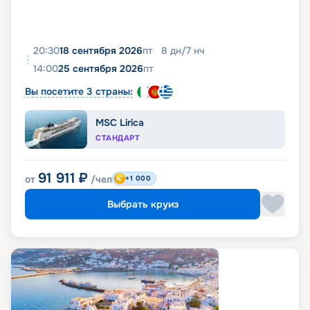
20:30
18 сентября 2026
пт
8
дн
/
7
нч
14:00
25 сентября 2026
пт
Вы посетите 3 страны:
MSC Lirica
СТАНДАРТ
91 911
₽
от
/чел
+1 000
Выбрать круиз