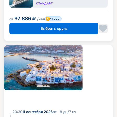
СТАНДАРТ
97 886
₽
от
/чел
+1 000
Выбрать круиз
20:30
11 сентября 2026
пт
8
дн
/
7
нч