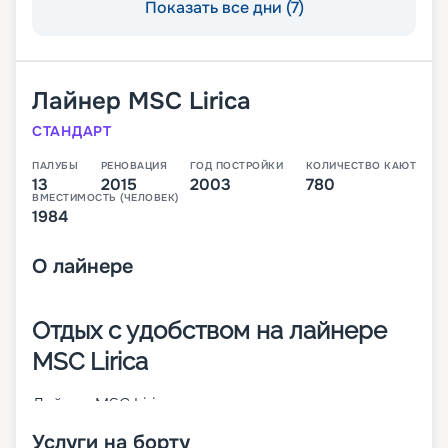
Показать все дни (7)
Лайнер
MSC Lirica
СТАНДАРТ
ПАЛУБЫ
РЕНОВАЦИЯ
ГОД ПОСТРОЙКИ
КОЛИЧЕСТВО КАЮТ
13
2015
2003
780
ВМЕСТИМОСТЬ (ЧЕЛОВЕК)
1984
О
лайнере
Отдых с удобством на лайнере
MSC Lirica
Лайнер MSC Lirica сочетает высокие
мореходные способности и стильные дизайны
Услуги на борту
интерьеров. Судно было построено во Франции