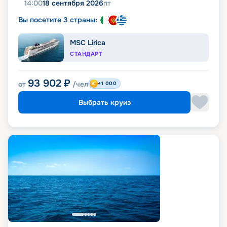
14:00
18 сентября 2026
пт
Вы посетите 3 страны:
MSC Lirica
СТАНДАРТ
93 902
₽
от
/чел
+1 000
Выбрать круиз