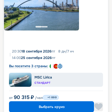
20:30
18 сентября 2026
пт
8
дн
/
7
нч
14:00
25 сентября 2026
пт
Вы посетите 3 страны:
MSC Lirica
СТАНДАРТ
90 315
₽
от
/чел
+1 000
Выбрать круиз