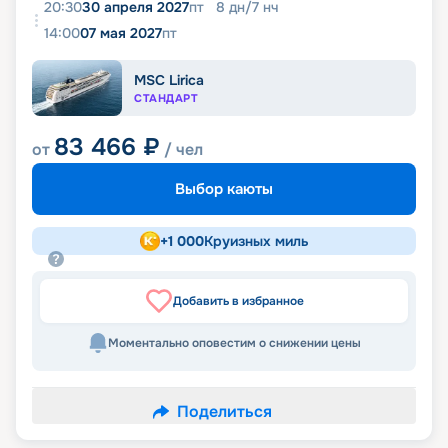
20:30
30 апреля 2027
пт
8
дн
/
7
нч
14:00
07 мая 2027
пт
MSC Lirica
СТАНДАРТ
83 466
₽
от
/ чел
Выбор каюты
+
1 000
Круизных миль
Добавить в избранное
Моментально оповестим о снижении цены
Поделиться