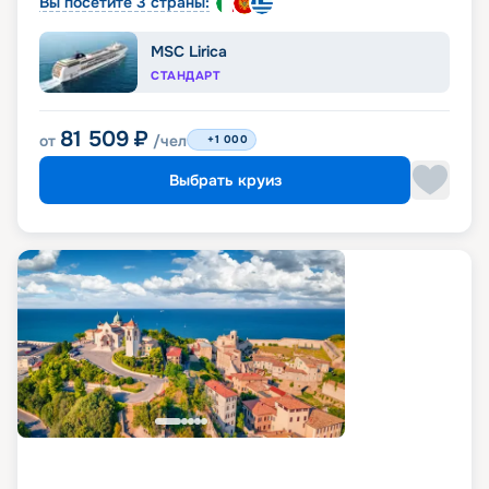
Вы посетите 3 страны:
MSC Lirica
СТАНДАРТ
81 509
₽
от
/чел
+1 000
Выбрать круиз