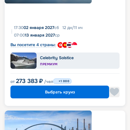
17:30
02 января 2027
сб
12
дн
/
11
нч
07:00
13 января 2027
ср
Вы посетите 4 страны:
Celebrity Solstice
ПРЕМИУМ
273 383
₽
от
/чел
+1 000
Выбрать круиз