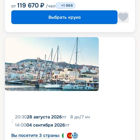
119 670
₽
от
/чел
+1 000
Выбрать круиз
20:30
28 августа 2026
пт
8
дн
/
7
нч
14:00
04 сентября 2026
пт
Вы посетите 3 страны: