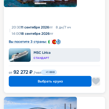
20:30
11 сентября 2026
пт
8
дн
/
7
нч
14:00
18 сентября 2026
пт
Вы посетите 3 страны:
MSC Lirica
СТАНДАРТ
92 272
₽
от
/чел
+1 000
Выбрать круиз