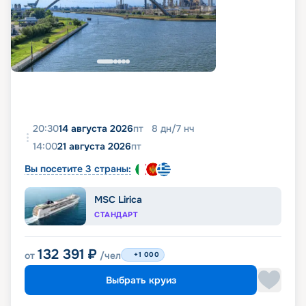
20:30
14 августа 2026
пт
8
дн
/
7
нч
14:00
21 августа 2026
пт
Вы посетите 3 страны:
MSC Lirica
СТАНДАРТ
132 391
₽
от
/чел
+1 000
Выбрать круиз