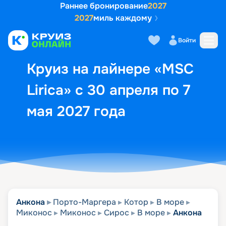
Раннее бронирование
2027
2027
миль каждому
Описание
Выбор кают
Маршрут и экск
Войти
Круиз на лайнере «MSC
Lirica» с 30 апреля по 7
мая 2027 года
Анкона
Порто-Маргера
Котор
В море
Миконос
Миконос
Сирос
В море
Анкона