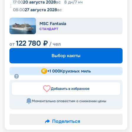
17:00
20 августа 2028
вс
8
дн
/
7
нч
08:00
27 августа 2028
вс
MSC Fantasia
СТАНДАРТ
122 780
₽
от
/ чел
Выбор каюты
+
1 000
Круизных миль
Добавить в избранное
Моментально оповестим о снижении цены
Поделиться