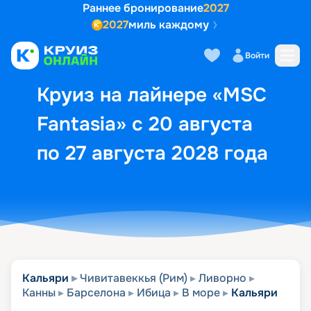
Раннее бронирование
2027
2027
миль каждому
Описание
Выбор кают
Маршрут и экск
Войти
Круиз на лайнере «MSC
Fantasia» с 20 августа
по 27 августа 2028 года
Кальяри
Чивитавеккья (Рим)
Ливорно
Канны
Барселона
Ибица
В море
Кальяри