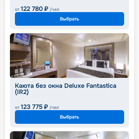
122 780
₽
от
/чел
Выбрать
Каюта без окна Deluxe Fantastica
(IR2)
123 775
₽
от
/чел
Выбрать