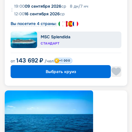
19:00
09 сентября 2026
ср
8
дн
/
7
нч
12:00
16 сентября 2026
ср
Вы посетите 4 страны:
MSC Splendida
СТАНДАРТ
143 692
₽
от
/чел
+1 000
Выбрать круиз