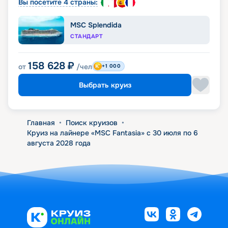
Вы посетите 4 страны:
MSC Splendida
СТАНДАРТ
158 628
₽
от
/чел
+1 000
Выбрать круиз
Главная
•
Поиск круизов
•
Круиз на лайнере «MSC Fantasia» с 30 июля по 6
августа 2028 года