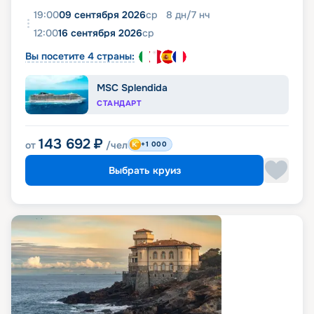
19:00
09 сентября 2026
ср
8
дн
/
7
нч
12:00
16 сентября 2026
ср
Вы посетите 4 страны:
MSC Splendida
СТАНДАРТ
143 692
₽
от
/чел
+1 000
Выбрать круиз