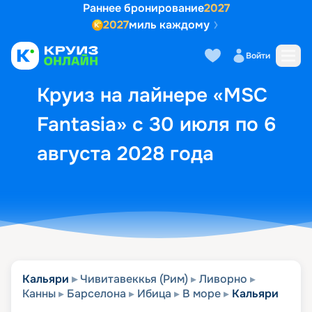
Раннее бронирование
2027
2027
миль каждому
Описание
Выбор кают
Маршрут и экск
Войти
Круиз на лайнере «MSC
Fantasia» с 30 июля по 6
августа 2028 года
Кальяри
Чивитавеккья (Рим)
Ливорно
Канны
Барселона
Ибица
В море
Кальяри