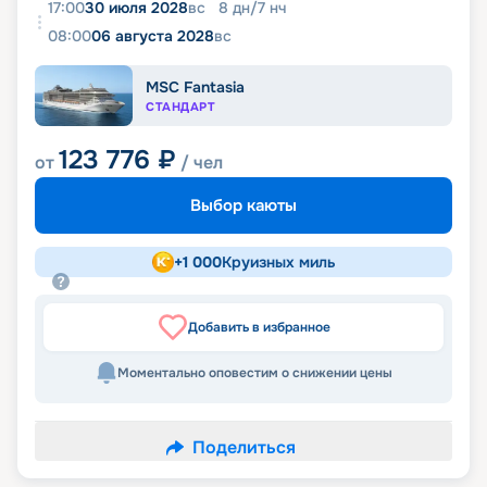
17:00
30 июля 2028
вс
8
дн
/
7
нч
08:00
06 августа 2028
вс
MSC Fantasia
СТАНДАРТ
123 776
₽
от
/ чел
Выбор каюты
+
1 000
Круизных миль
Добавить в избранное
Моментально оповестим о снижении цены
Поделиться