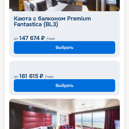
Каюта с балконом Premium
Fantastica (BL3)
147 674
₽
от
/чел
Выбрать
161 615
₽
от
/чел
Выбрать