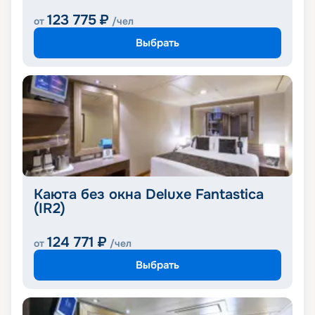
123 775
₽
от
/чел
Выбрать
Каюта без окна Deluxe Fantastica
(IR2)
124 771
₽
от
/чел
Выбрать