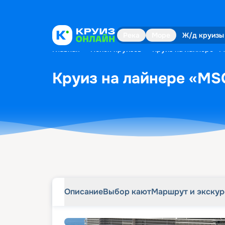
Описание
Выбор кают
Маршрут и экску
Река
Море
Ж/д круизы
Главная
•
Поиск круизов
•
Круиз на лайнере «M
Круиз на лайнере «MSC
Описание
Выбор кают
Маршрут и экску