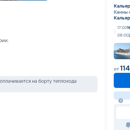
+
60
фотографий
Калья
Канны
Калья
17:00
1
08:00
рии;
114
от
оплачивается на борту теплохода