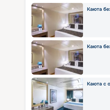
Каюта без
Каюта без
Каюта с о