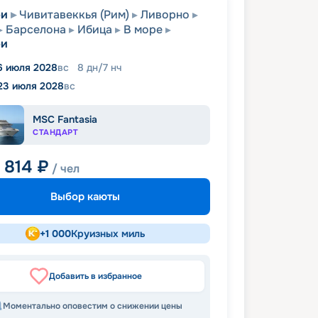
ри
Чивитавеккья (Рим)
Ливорно
Барселона
Ибица
В море
ри
6 июля 2028
вс
8
дн
/
7
нч
23 июля 2028
вс
MSC Fantasia
СТАНДАРТ
 814
₽
/ чел
Выбор каюты
+
1 000
Круизных миль
Добавить в избранное
Моментально оповестим о снижении цены