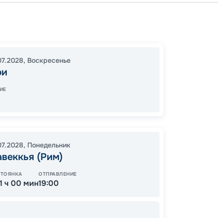
Калья
Канны
Калья
07.2028
,
Воскресенье
17:00
1
ри
08:00
ИЕ
114
от
07.2028
,
Понедельник
веккья (Рим)
СТОЯНКА
ОТПРАВЛЕНИЕ
11 ч 00 мин
19:00