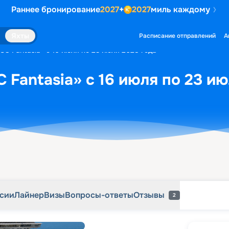
Раннее бронирование
2027
+
2027
миль каждому
рсии
Лайнер
Визы
Вопросы-ответы
Отзывы
2
Яхты
Расписание отправлений
А
SC Fantasia» с 16 июля по 23 июля 2028 года
 Fantasia» с 16 июля по 23 ию
рсии
Лайнер
Визы
Вопросы-ответы
Отзывы
2