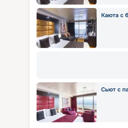
Каюта с б
Сьют с п