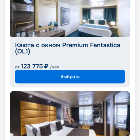
Каюта с окном Premium Fantastica
(OL1)
123 775
₽
от
/чел
Выбрать