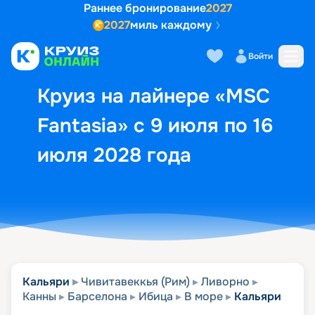
Раннее бронирование
2027
2027
миль каждому
Описание
Выбор кают
Маршрут и экск
Войти
Круиз на лайнере «MSC
Fantasia» с 9 июля по 16
июля 2028 года
Кальяри
Чивитавеккья (Рим)
Ливорно
Канны
Барселона
Ибица
В море
Кальяри