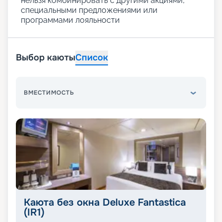
нельзя комбинировать с другими акциями,
специальными предложениями или
программами лояльности
Выбор каюты
Список
ВМЕСТИМОСТЬ
Каюта без окна Deluxe Fantastica
(IR1)