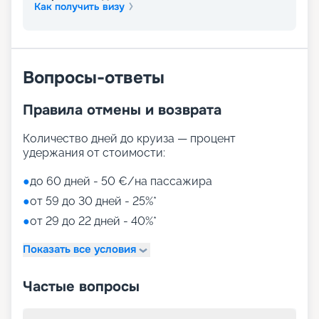
Как получить визу
Вопросы-ответы
Правила отмены и возврата
Количество дней до круиза — процент
удержания от стоимости:
●
до 60 дней - 50 €/на пассажира
●
от 59 до 30 дней - 25%*
●
от 29 до 22 дней - 40%*
Показать все условия
Частые вопросы