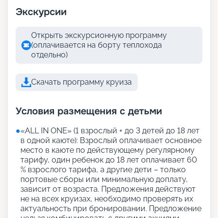
Экскурсии
Открыть экскурсионную программу
(оплачивается на борту теплохода
отдельно)
Скачать программу круиза
Условия размещения с детьми
●
«АLL IN ONE» (1 взрослый + до 3 детей до 18 лет
в одной каюте): Взрослый оплачивает основное
место в каюте по действующему регулярному
тарифу, один ребенок до 18 лет оплачивает 60
% взрослого тарифа, а другие дети – только
портовые сборы или минимальную доплату,
зависит от возраста. Предложения действуют
не на всех круизах, необходимо проверять их
актуальность при бронировании. Предложение