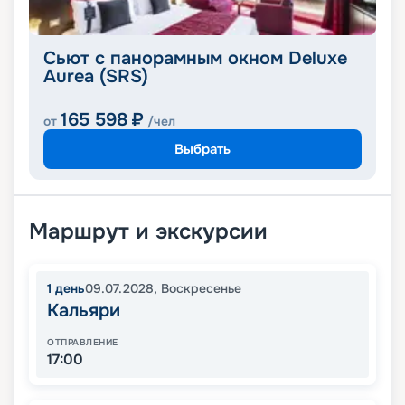
Сьют с панорамным окном Deluxe
Aurea (SRS)
165 598
₽
от
/чел
Выбрать
Маршрут и экскурсии
1
день
09.07.2028
,
Воскресенье
Кальяри
ОТПРАВЛЕНИЕ
17:00