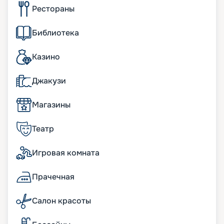
• число палуб – 18. Из них 13 – пассажирские;
Рестораны
• водоизмещение – 133,5 тыс. т;
• осадка – 8,7 м;
• скорость – 23,3 узла;
Библиотека
• общее число кают – 1 637. В них с комфортом
размещается до 4 363 человек.
Казино
К услугам пассажиров
Джакузи
MSC Fantasia поражает туристов своими
масштабами: 18 палуб, 1637 кают, 4363
Магазины
пассажира. Не меньшее впечатление
производит уникальный дизайн внутренних
Театр
интерьеров. У попавших внутрь
путешественников перехватывает дыхание от
Игровая комната
красоты пятиуровневого атриума, прозрачного
потолка с видом на проплывающие облака или
звезды, и стеклянных лестниц, украшенных
Прачечная
кристаллами Сваровски. Гостей ожидают
комфортабельные каюты с ванной комнатой,
Салон красоты
оснащенные всем необходимым для отдыха.
Почти 80 % кают имеют выход на личный балкон.