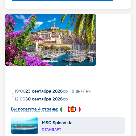
19:00
23 сентября 2026
ср
8
дн
/
7
нч
12:00
30 сентября 2026
ср
Вы посетите 4 страны:
MSC Splendida
СТАНДАРТ