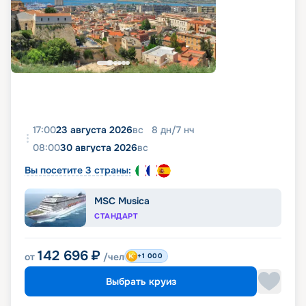
17:00
23 августа 2026
вс
8
дн
/
7
нч
08:00
30 августа 2026
вс
Вы посетите 3 страны:
MSC Musica
СТАНДАРТ
142 696
₽
от
/чел
+1 000
Выбрать круиз