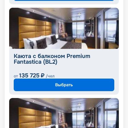
Каюта с балконом Premium
Fantastica (BL2)
135 725
₽
от
/чел
Выбрать