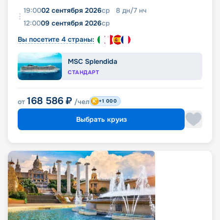
19:00
02 сентября 2026
ср
8
дн
/
7
нч
12:00
09 сентября 2026
ср
Вы посетите 4 страны:
MSC Splendida
СТАНДАРТ
168 586
₽
от
/чел
+1 000
Выбрать круиз