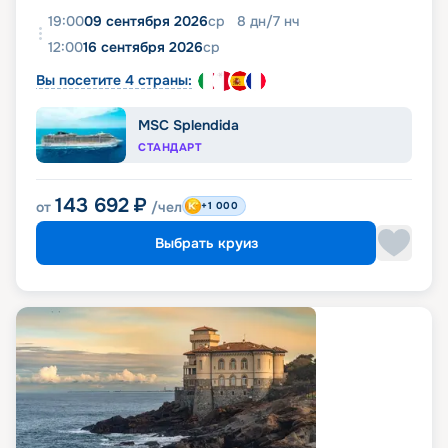
19:00
09 сентября 2026
ср
8
дн
/
7
нч
12:00
16 сентября 2026
ср
Вы посетите 4 страны:
MSC Splendida
СТАНДАРТ
143 692
₽
от
/чел
+1 000
Выбрать круиз