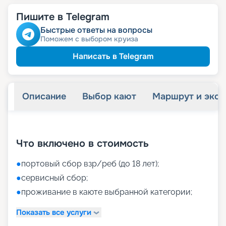
Пишите в Telegram
Быстрые ответы на вопросы
Поможем с выбором круиза
Написать в Telegram
Описание
Выбор кают
Маршрут и экск
+
61
фотографий
Что включено в стоимость
●
портовый сбор взр/реб (до 18 лет);
●
сервисный сбор;
●
проживание в каюте выбранной категории;
Показать все услуги