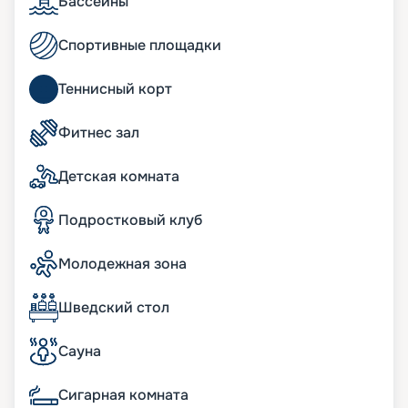
Бассейны
Питание на лайнере MSC
Спортивные площадки
Fantasia
Теннисный корт
Питание по системе «все включено» входит в
стоимость тура. Пассажиров приглашают
основные рестораны с заказным меню, а также
Фитнес зал
ресторан со «шведским столом». Меню
отличается разнообразием: посетителям
Детская комната
предлагают блюда средиземноморской,
американской, мексиканской, итальянской,
французской кухни. По желанию можно заказать
Подростковый клуб
вегетарианские, диетические, детские блюда.
Кроме ресторанов, туристов гостеприимно
Молодежная зона
встретят в многочисленных барах и лаунжах,
предлагающих разнообразные напитки, закуски,
Шведский стол
десерты.
Развлечения на лайнере
Сауна
На 18 палубах гигантского плавучего отеля
Сигарная комната
разместилась развлекательная инфраструктура,