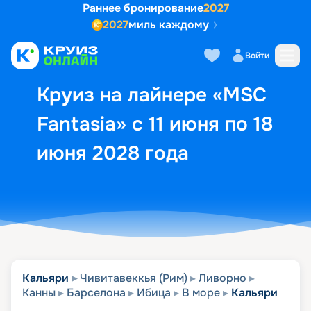
Раннее бронирование
2027
2027
миль каждому
Описание
Выбор кают
Маршрут и экск
Войти
Круиз на лайнере «MSC
Fantasia» с 11 июня по 18
июня 2028 года
Кальяри
Чивитавеккья (Рим)
Ливорно
Канны
Барселона
Ибица
В море
Кальяри