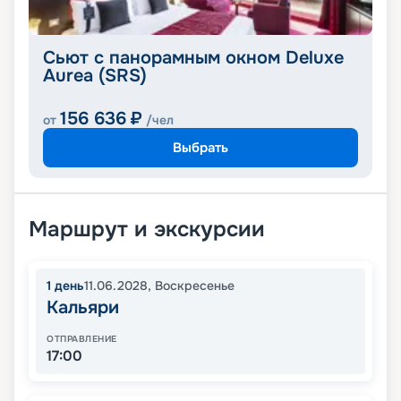
Сьют с панорамным окном Deluxe
Aurea (SRS)
156 636
₽
от
/чел
Выбрать
Маршрут и экскурсии
1
день
11.06.2028
,
Воскресенье
Кальяри
ОТПРАВЛЕНИЕ
17:00