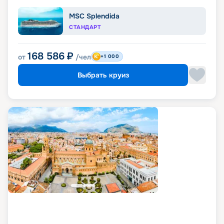
MSC Splendida
СТАНДАРТ
168 586
₽
от
/чел
+1 000
Выбрать круиз