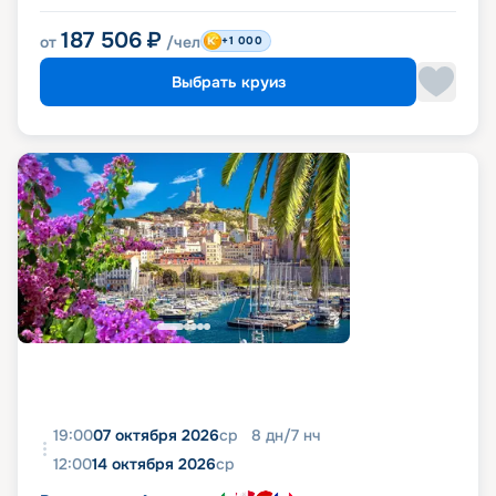
187 506
₽
от
/чел
+1 000
Выбрать круиз
19:00
07 октября 2026
ср
8
дн
/
7
нч
12:00
14 октября 2026
ср