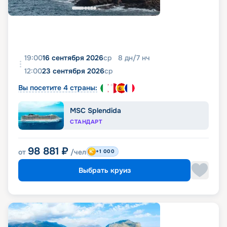
19:00
16 сентября 2026
ср
8
дн
/
7
нч
12:00
23 сентября 2026
ср
Вы посетите 4 страны:
MSC Splendida
СТАНДАРТ
98 881
₽
от
/чел
+1 000
Выбрать круиз