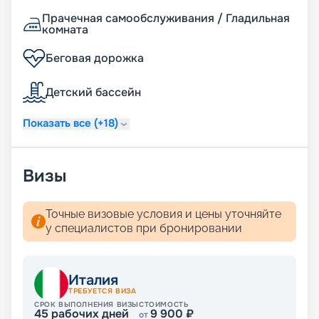
по разнообразию не уступающая городской.
Прачечная самообслуживания / Гладильная
Бассейны и джакузи, аквапарк и тренажерные
комната
залы, спа-комплекс Aurea Spa и Wellness center,
театр Teatro L’Avanguardia и 4D-кинотеатры – это
Беговая дорожка
только начальные пункты списка развлечений.
Отдельные игровые зоны и развлекательные
Детский бассейн
программы ждут юных путешественников.
Показать все (+18)
Путешествуйте с
«Круиз.онлайн»
Визы
Наша компания предлагает купить путевку на
лайнер MSC Fantasia в навигацию 2026 - 2027 г.
На сайте вы найдете актуальное расписание и
Точные визовые условия и цены уточняйте
маршруты круизов, цену путевки, схемы палуб,
у специалистов при бронировании
описание кают, фото внутренних интерьеров,
отзывы опытных круизеров. Если у вас возникли
вопросы, вас с удовольствием
Италия
проконсультирует опытный специалист
ТРЕБУЕТСЯ ВИЗА
компании. Круиз на лайнере MSC Fantasia –
СРОК ВЫПОЛНЕНИЯ ВИЗЫ
СТОИМОСТЬ
мечта, ставшая реальностью!
45
рабочих дней
9 900
₽
от