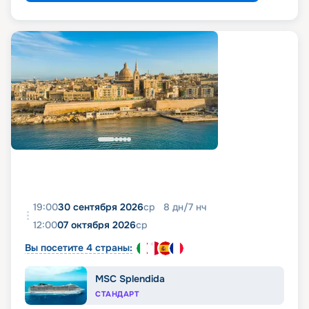
19:00
30 сентября 2026
ср
8
дн
/
7
нч
12:00
07 октября 2026
ср
Вы посетите 4 страны:
MSC Splendida
СТАНДАРТ