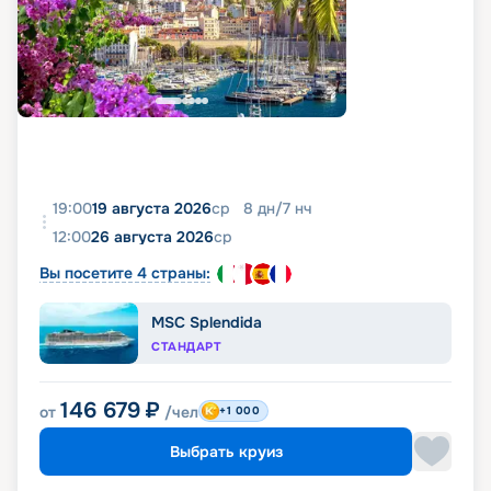
19:00
19 августа 2026
ср
8
дн
/
7
нч
12:00
26 августа 2026
ср
Вы посетите 4 страны:
MSC Splendida
СТАНДАРТ
146 679
₽
от
/чел
+1 000
Выбрать круиз