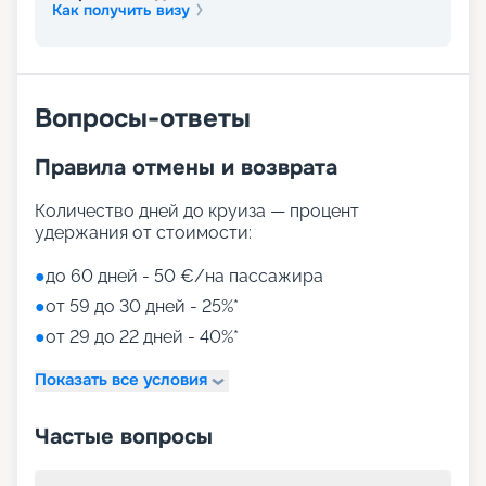
Как получить визу
Вопросы-ответы
Правила отмены и возврата
Количество дней до круиза — процент
удержания от стоимости:
●
до 60 дней - 50 €/на пассажира
●
от 59 до 30 дней - 25%*
●
от 29 до 22 дней - 40%*
Показать все условия
Частые вопросы