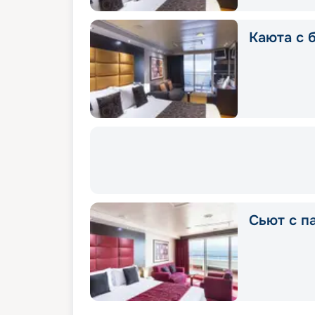
Каюта с б
Сьют с п