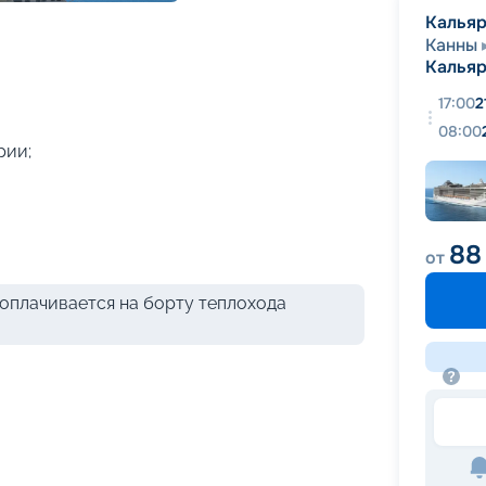
+
60
фотографий
Калья
Канны
Калья
17:00
2
08:00
рии;
88
от
оплачивается на борту теплохода