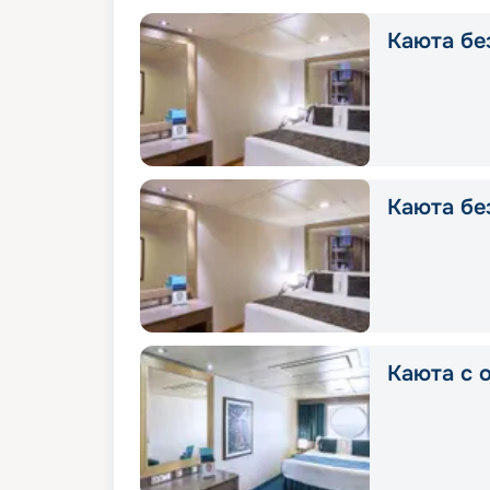
Каюта без
Каюта без
Каюта с о