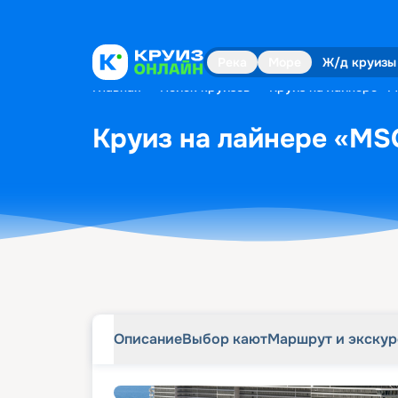
Описание
Выбор кают
Маршрут и экску
Река
Море
Ж/д круизы
Главная
•
Поиск круизов
•
Круиз на лайнере «MS
Круиз на лайнере «MSC 
Описание
Выбор кают
Маршрут и экску