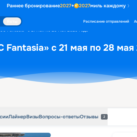
Раннее бронирование
2027
+
2027
миль каждому
рсии
Лайнер
Визы
Вопросы-ответы
Отзывы
2
Яхты
Расписание отправлений
А
C Fantasia» с 21 мая по 28 мая 2028 года
Fantasia» с 21 мая по 28 мая
рсии
Лайнер
Визы
Вопросы-ответы
Отзывы
2