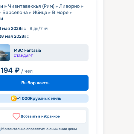
ри
Чивитавеккья (Рим)
Ливорно
Барселона
Ибица
В море
ри
1 мая 2028
вс
8
дн
/
7
нч
28 мая 2028
вс
MSC Fantasia
СТАНДАРТ
 194
₽
/ чел
Выбор каюты
+
1 000
Круизных миль
Добавить в избранное
Моментально оповестим о снижении цены