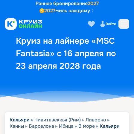
Раннее бронирование
2027
2027
миль каждому
Описание
Выбор кают
Маршрут и экск
Войти
Круиз на лайнере «MSC
Fantasia» с 16 апреля по
23 апреля 2028 года
Кальяри
Чивитавеккья (Рим)
Ливорно
Канны
Барселона
Ибица
В море
Кальяри