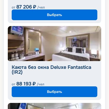
87 206
₽
от
/чел
Выбрать
Каюта без окна Deluxe Fantastica
(IR2)
88 193
₽
от
/чел
Выбрать