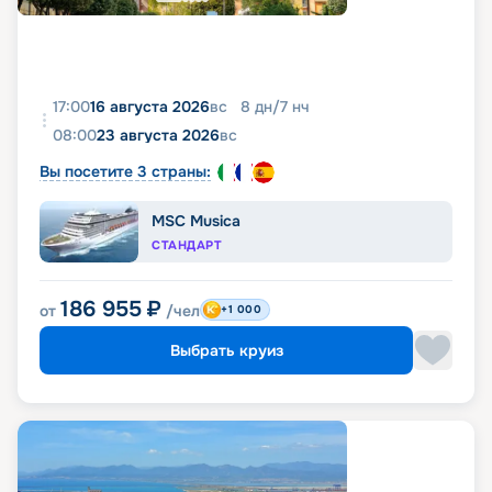
17:00
16 августа 2026
вс
8
дн
/
7
нч
08:00
23 августа 2026
вс
Вы посетите 3 страны:
MSC Musica
СТАНДАРТ
186 955
₽
от
/чел
+1 000
Выбрать круиз