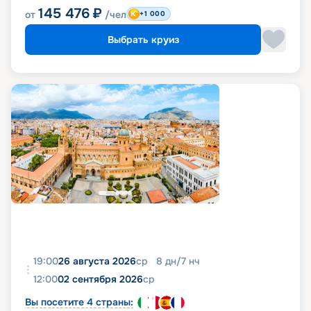
145 476
₽
от
/чел
+1 000
Выбрать круиз
19:00
26 августа 2026
ср
8
дн
/
7
нч
12:00
02 сентября 2026
ср
Вы посетите 4 страны: