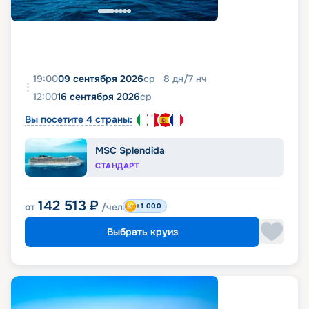
19:00
09 сентября 2026
ср
8
дн
/
7
нч
12:00
16 сентября 2026
ср
Вы посетите 4 страны:
MSC Splendida
СТАНДАРТ
142 513
₽
от
/чел
+1 000
Выбрать круиз