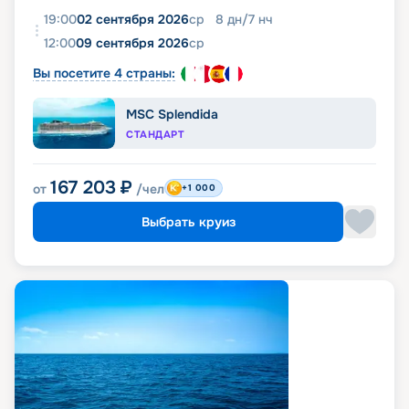
19:00
02 сентября 2026
ср
8
дн
/
7
нч
12:00
09 сентября 2026
ср
Вы посетите 4 страны:
MSC Splendida
СТАНДАРТ
167 203
₽
от
/чел
+1 000
Выбрать круиз