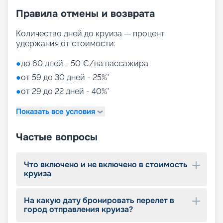
• променад с магазинами и ресторанами,
Правила отмены и возврата
накрытый светодиодным куполом;
• Duti-free shopping;
• MSC Aurea Spa – огромный выбор Spa-
Количество дней до круиза — процент
процедур на площади 1000 м2;
удержания от стоимости:
• тренажерный зал с оборудованием Technogym;
• игровые зоны от LEGO;
●
до 60 дней - 50 €/на пассажира
• детский клуб Chicco.
●
от 59 до 30 дней - 25%*
●
от 29 до 22 дней - 40%*
Путешествуйте с
«Круиз.онлайн»
Показать все условия
Наша компания предлагает купить путевки на
Частые вопросы
круизы MSC World Europa не выходя из дома. На
нашем сайте вы найдете всю необходимую
информацию для выбора тура: расписание
Что включено и не включено в стоимость
круизов на 2026 - 2027 г., характеристики
круиза
лайнера, описание кают, цены на путевки, фото
интерьеров, отзывы туристов и другие данные.
На какую дату бронировать перелет в
Опытные специалисты с удовольствием
город отправления круиза?
проконсультируют вас, помогут с оформлением
документов и проведением оплаты, будут