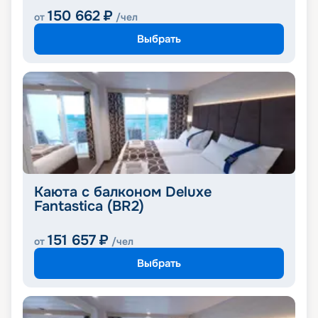
150 662
₽
от
/чел
Выбрать
Каюта с балконом Deluxe
Fantastica (BR2)
151 657
₽
от
/чел
Выбрать