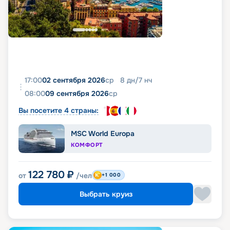
17:00
02 сентября 2026
ср
8
дн
/
7
нч
08:00
09 сентября 2026
ср
Вы посетите 4 страны:
MSC World Europa
КОМФОРТ
122 780
₽
от
/чел
+1 000
Выбрать круиз