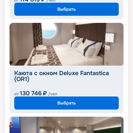
от
/чел
Выбрать
Каюта с окном Deluxe Fantastica
(OR1)
130 746
₽
от
/чел
Выбрать