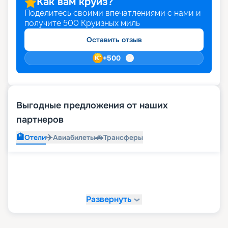
Как вам круиз?
Поделитесь своими впечатлениями с нами и
получите
500
Круизных миль
Оставить отзыв
+
500
Выгодные предложения от наших
партнеров
🏨
✈️
🚗
Отели
Авиабилеты
Трансферы
Развернуть