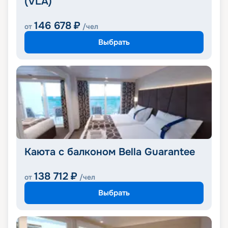
(VLA)
146 678
₽
от
/чел
Выбрать
Каюта с балконом Bella Guarantee
138 712
₽
от
/чел
Выбрать