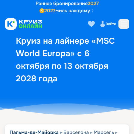
Раннее бронирование
2027
2027
миль каждому
Описание
Выбор кают
Маршрут и экск
Войти
Круиз на лайнере «MSC
World Europa» с 6
октября по 13 октября
2028 года
Пальма-де-Майорка
Барселона
Марсель