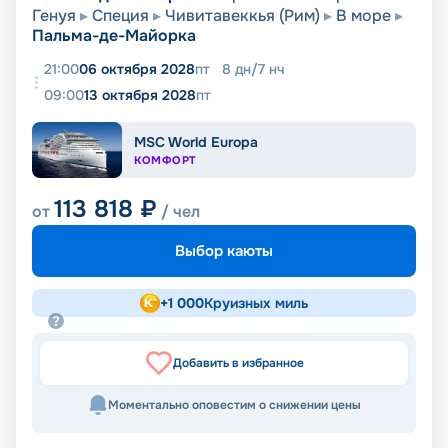
Генуя
Специя
Чивитавеккья (Рим)
В море
Пальма-де-Майорка
21:00
06 октября 2028
пт
8
дн
/
7
нч
09:00
13 октября 2028
пт
MSC World Europa
КОМФОРТ
113 818
₽
от
/ чел
Выбор каюты
+
1 000
Круизных миль
Добавить в избранное
Моментально оповестим о снижении цены