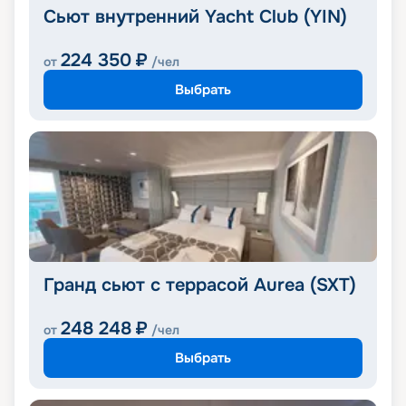
Сьют внутренний Yacht Club (YIN)
224 350
₽
от
/чел
Выбрать
Гранд сьют с террасой Aurea (SXT)
248 248
₽
от
/чел
Выбрать