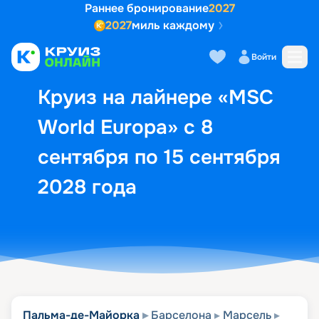
Раннее бронирование
2027
2027
миль каждому
Описание
Выбор кают
Маршрут и экск
Войти
Круиз на лайнере «MSC
World Europa» с 8
сентября по 15 сентября
2028 года
Пальма-де-Майорка
Барселона
Марсель