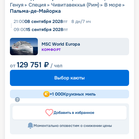
Генуя
Специя
Чивитавеккья (Рим)
В море
Пальма-де-Майорка
21:00
08 сентября 2028
пт
8
дн
/
7
нч
09:00
15 сентября 2028
пт
MSC World Europa
КОМФОРТ
129 751
₽
от
/ чел
Выбор каюты
+
1 000
Круизных миль
Добавить в избранное
Моментально оповестим о снижении цены