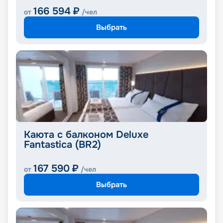
166 594
₽
от
/чел
Выбрать
Каюта с балконом Deluxe
Fantastica (BR2)
167 590
₽
от
/чел
Выбрать