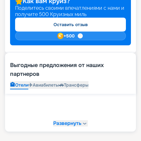
Как вам круиз?
Поделитесь своими впечатлениями с нами и
получите
500
Круизных миль
Оставить отзыв
+
500
Выгодные предложения от наших
партнеров
🏨
✈️
🚗
Отели
Авиабилеты
Трансферы
Развернуть