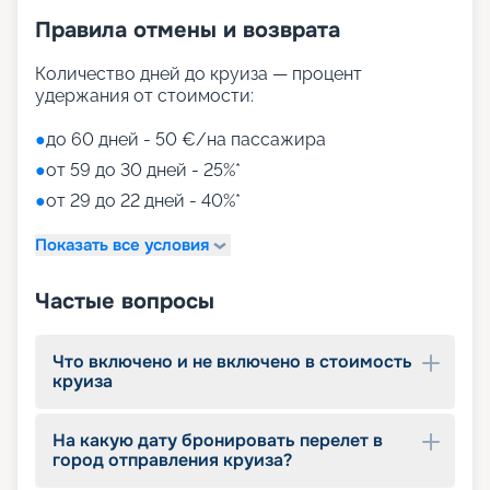
• променад с магазинами и ресторанами,
Правила отмены и возврата
накрытый светодиодным куполом;
• Duti-free shopping;
• MSC Aurea Spa – огромный выбор Spa-
Количество дней до круиза — процент
процедур на площади 1000 м2;
удержания от стоимости:
• тренажерный зал с оборудованием Technogym;
• игровые зоны от LEGO;
●
до 60 дней - 50 €/на пассажира
• детский клуб Chicco.
●
от 59 до 30 дней - 25%*
●
от 29 до 22 дней - 40%*
Путешествуйте с
«Круиз.онлайн»
Показать все условия
Наша компания предлагает купить путевки на
Частые вопросы
круизы MSC World Europa не выходя из дома. На
нашем сайте вы найдете всю необходимую
информацию для выбора тура: расписание
Что включено и не включено в стоимость
круизов на 2026 - 2027 г., характеристики
круиза
лайнера, описание кают, цены на путевки, фото
интерьеров, отзывы туристов и другие данные.
На какую дату бронировать перелет в
Опытные специалисты с удовольствием
город отправления круиза?
проконсультируют вас, помогут с оформлением
документов и проведением оплаты, будут