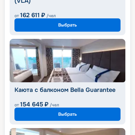
(VLA)
162 611
₽
от
/чел
Выбрать
Каюта с балконом Bella Guarantee
154 645
₽
от
/чел
Выбрать