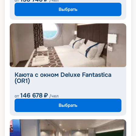
от
/чел
Выбрать
Каюта с окном Deluxe Fantastica
(OR1)
146 678
₽
от
/чел
Выбрать