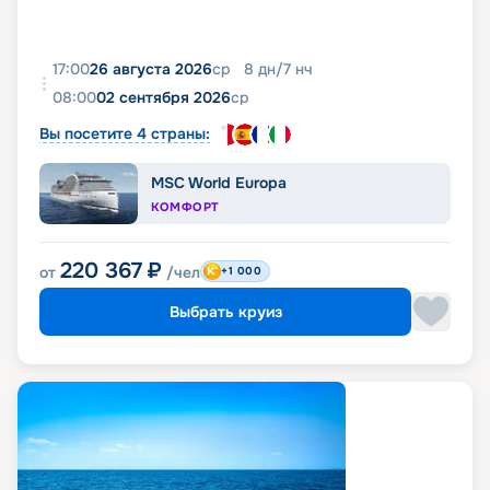
17:00
26 августа 2026
ср
8
дн
/
7
нч
08:00
02 сентября 2026
ср
Вы посетите 4 страны:
MSC World Europa
КОМФОРТ
220 367
₽
от
/чел
+1 000
Выбрать круиз