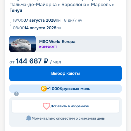
Пальма-де-Майорка
Барселона
Марсель
Генуя
18:00
07 августа 2028
пн
8
дн
/
7
нч
08:00
14 августа 2028
пн
MSC World Europa
КОМФОРТ
144 687
₽
от
/ чел
Выбор каюты
+
1 000
Круизных миль
Добавить в избранное
Моментально оповестим о снижении цены