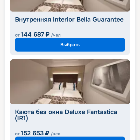
Внутренняя Interior Bella Guarantee
144 687
₽
от
/чел
Выбрать
Каюта без окна Deluxe Fantastica
(IR1)
152 653
₽
от
/чел