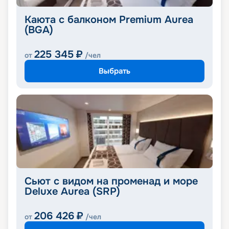
Каюта с балконом Premium Aurea
(BGA)
225 345
₽
от
/чел
Выбрать
Сьют с видом на променад и море
Deluxe Aurea (SRP)
206 426
₽
от
/чел