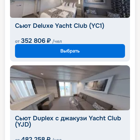
Сьют Deluxe Yacht Club (YC1)
352 806
₽
от
/чел
Выбрать
Сьют Duplex с джакузи Yacht Club
(YJD)
482 258
₽