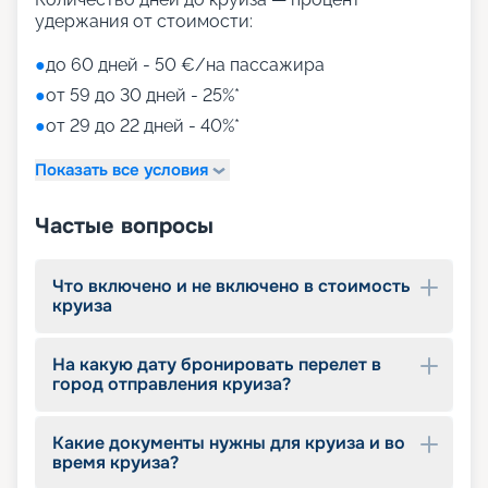
процедур на площади 1000 м2;
удержания от стоимости:
• тренажерный зал с оборудованием Technogym;
• игровые зоны от LEGO;
●
до 60 дней - 50 €/на пассажира
• детский клуб Chicco.
●
от 59 до 30 дней - 25%*
●
от 29 до 22 дней - 40%*
Путешествуйте с
«Круиз.онлайн»
Показать все условия
Наша компания предлагает купить путевки на
Частые вопросы
круизы MSC World Europa не выходя из дома. На
нашем сайте вы найдете всю необходимую
информацию для выбора тура: расписание
Что включено и не включено в стоимость
круизов на 2026 - 2027 г., характеристики
круиза
лайнера, описание кают, цены на путевки, фото
интерьеров, отзывы туристов и другие данные.
На какую дату бронировать перелет в
Опытные специалисты с удовольствием
город отправления круиза?
проконсультируют вас, помогут с оформлением
документов и проведением оплаты, будут
оказывать информационную поддержку на
Какие документы нужны для круиза и во
протяжении круиза. Бронируйте путевки и
время круиза?
отправляйтесь в сказочное путешествие на