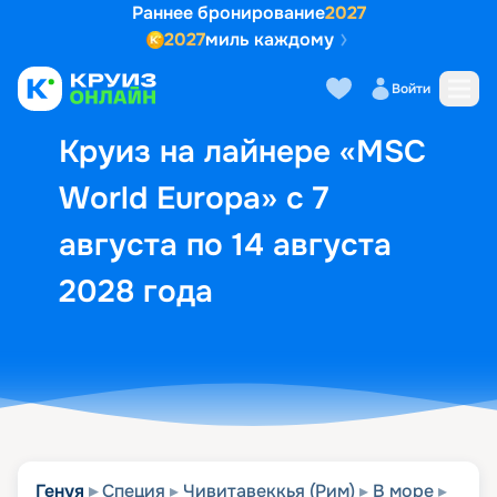
Раннее бронирование
2027
2027
миль каждому
Описание
Выбор кают
Маршрут и экск
Войти
Круиз на лайнере «MSC
World Europa» с 7
августа по 14 августа
2028 года
Генуя
Специя
Чивитавеккья (Рим)
В море