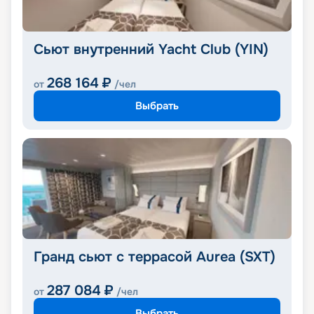
Сьют внутренний Yacht Club (YIN)
268 164
₽
от
/чел
Выбрать
Гранд сьют с террасой Aurea (SXT)
287 084
₽
от
/чел
Выбрать