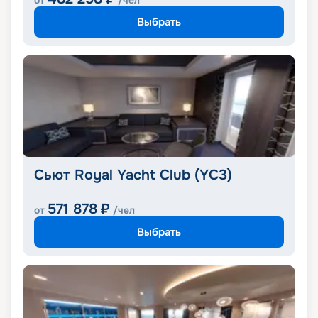
от
/чел
Выбрать
Сьют Royal Yacht Club (YC3)
571 878
₽
от
/чел
Выбрать