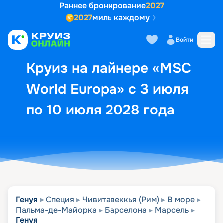
Раннее бронирование
2027
2027
миль каждому
Описание
Выбор кают
Маршрут и экск
Войти
Круиз на лайнере «MSC
World Europa» с 3 июля
по 10 июля 2028 года
Генуя
Специя
Чивитавеккья (Рим)
В море
Пальма-де-Майорка
Барселона
Марсель
Генуя