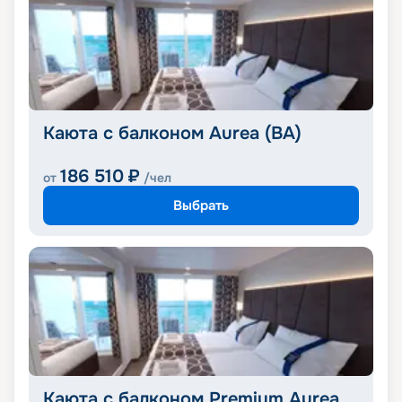
Каюта с балконом Aurea (BA)
186 510
₽
от
/чел
Выбрать
Каюта с балконом Premium Aurea