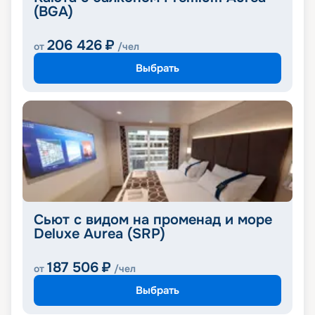
(BGA)
206 426
₽
от
/чел
Выбрать
Сьют с видом на променад и море
Deluxe Aurea (SRP)
187 506
₽
от
/чел
Выбрать