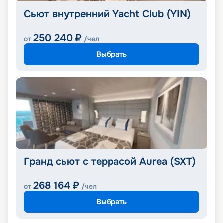
Сьют внутренний Yacht Club (YIN)
250 240
₽
от
/чел
Выбрать
Гранд сьют с террасой Aurea (SXT)
268 164
₽
от
/чел
Выбрать