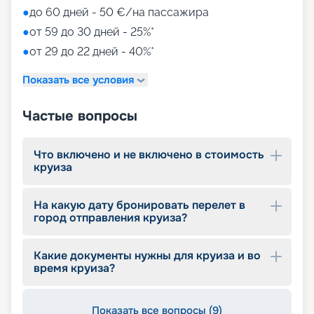
• игровые зоны от LEGO;
●
до 60 дней - 50 €/на пассажира
• детский клуб Chicco.
●
от 59 до 30 дней - 25%*
●
от 29 до 22 дней - 40%*
Путешествуйте с
«Круиз.онлайн»
Показать все условия
Наша компания предлагает купить путевки на
Частые вопросы
круизы MSC World Europa не выходя из дома. На
нашем сайте вы найдете всю необходимую
информацию для выбора тура: расписание
Что включено и не включено в стоимость
круизов на 2026 - 2027 г., характеристики
круиза
лайнера, описание кают, цены на путевки, фото
интерьеров, отзывы туристов и другие данные.
На какую дату бронировать перелет в
Опытные специалисты с удовольствием
город отправления круиза?
проконсультируют вас, помогут с оформлением
документов и проведением оплаты, будут
оказывать информационную поддержку на
Какие документы нужны для круиза и во
протяжении круиза. Бронируйте путевки и
время круиза?
отправляйтесь в сказочное путешествие на
лайнере из будущего!
Показать все вопросы (9)