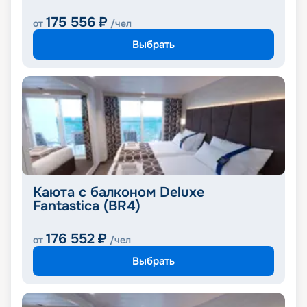
175 556
₽
от
/чел
Выбрать
Каюта с балконом Deluxe
Fantastica (BR4)
176 552
₽
от
/чел
Выбрать