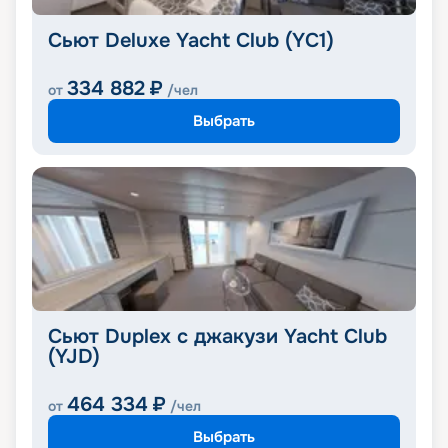
Сьют Deluxe Yacht Club (YC1)
334 882
₽
от
/чел
Выбрать
Сьют Duplex с джакузи Yacht Club
(YJD)
464 334
₽
от
/чел
Выбрать