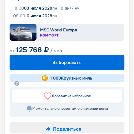
18:00
03 июля 2028
пн
8
дн
/
7
нч
08:00
10 июля 2028
пн
MSC World Europa
КОМФОРТ
125 768
₽
от
/ чел
Выбор каюты
+
1 000
Круизных миль
Добавить в избранное
Моментально оповестим о снижении цены
Поделиться