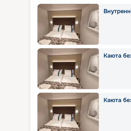
Внутрення
Каюта без
Каюта без