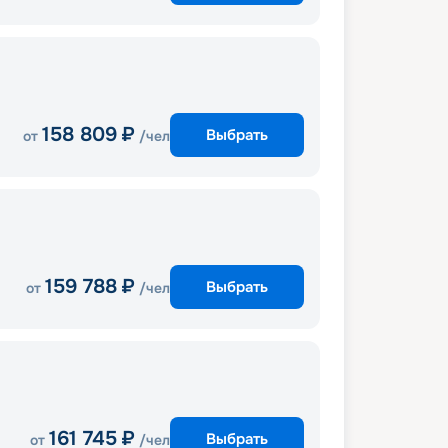
158 809
₽
Выбрать
от
/чел
159 788
₽
Выбрать
от
/чел
161 745
₽
Выбрать
от
/чел