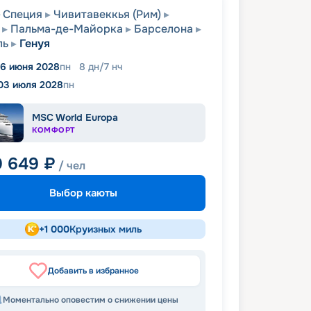
Специя
Чивитавеккья (Рим)
Пальма-де-Майорка
Барселона
ль
Генуя
6 июня 2028
пн
8
дн
/
7
нч
03 июля 2028
пн
MSC World Europa
КОМФОРТ
0 649
₽
/ чел
Выбор каюты
+
1 000
Круизных миль
Добавить в избранное
Моментально оповестим о снижении цены