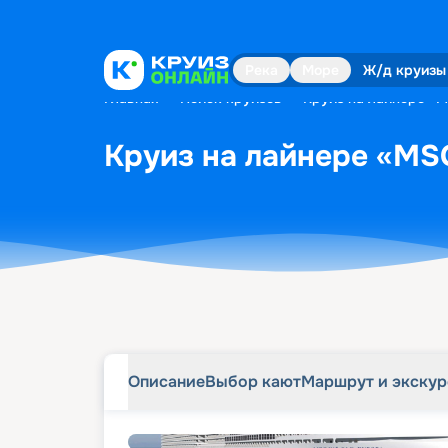
Описание
Выбор кают
Маршрут и экску
Река
Море
Ж/д круизы
Главная
•
Поиск круизов
•
Круиз на лайнере «M
Круиз на лайнере «MSC
Описание
Выбор кают
Маршрут и экску