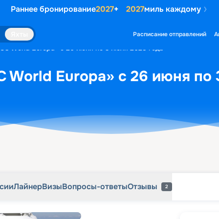
Раннее бронирование
2027
+
2027
миль каждому
рсии
Лайнер
Визы
Вопросы-ответы
Отзывы
2
Яхты
Расписание отправлений
А
SC World Europa» с 26 июня по 3 июля 2028 года
 World Europa» с 26 июня по 
рсии
Лайнер
Визы
Вопросы-ответы
Отзывы
2