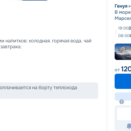
+
54
фотографий
Генуя
В море
Марсе
18:00
2
08:00
и напитков: холодная, горячая вода, чай
 завтрака;
12
от
оплачивается на борту теплохода