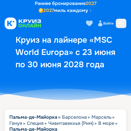
Раннее бронирование
2027
2027
миль каждому
Описание
Выбор кают
Маршрут и экск
Войти
Круиз на лайнере «MSC
World Europa» с 23 июня
по 30 июня 2028 года
Пальма-де-Майорка
Барселона
Марсель
Генуя
Специя
Чивитавеккья (Рим)
В море
Пальма-де-Майорка