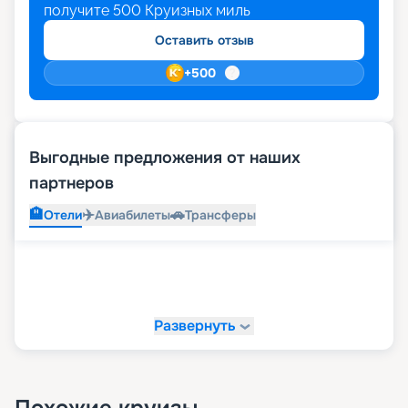
получите
500
Круизных миль
Оставить отзыв
+
500
Выгодные предложения от наших
партнеров
🏨
✈️
🚗
Отели
Авиабилеты
Трансферы
Развернуть