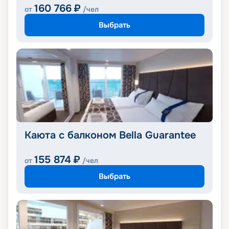
160 766
₽
от
/чел
Выбрать
Каюта с балконом Bella Guarantee
155 874
₽
от
/чел
Выбрать