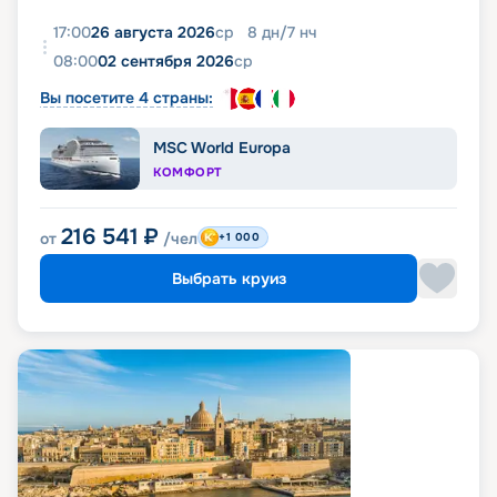
17:00
26 августа 2026
ср
8
дн
/
7
нч
08:00
02 сентября 2026
ср
Вы посетите 4 страны:
MSC World Europa
КОМФОРТ
216 541
₽
от
/чел
+1 000
Выбрать круиз