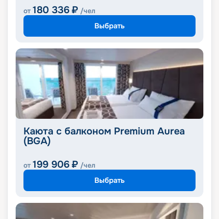
180 336
₽
от
/чел
Выбрать
Каюта с балконом Premium Aurea
(BGA)
199 906
₽
от
/чел
Выбрать