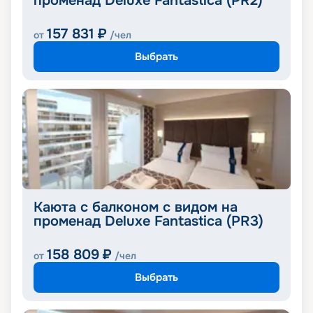
променад Deluxe Fantastica (PR2)
157 831
₽
от
/чел
Выбрать
Каюта с балконом с видом на
променад Deluxe Fantastica (PR3)
158 809
₽
от
/чел
Выбрать