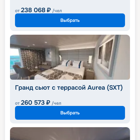
238 068
₽
от
/чел
Выбрать
Гранд сьют с террасой Aurea (SXT)
260 573
₽
от
/чел
Выбрать