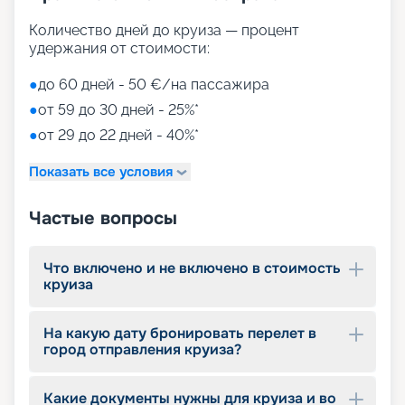
• Duti-free shopping;
• MSC Aurea Spa – огромный выбор Spa-
Количество дней до круиза — процент
процедур на площади 1000 м2;
удержания от стоимости:
• тренажерный зал с оборудованием Technogym;
• игровые зоны от LEGO;
●
до 60 дней - 50 €/на пассажира
• детский клуб Chicco.
●
от 59 до 30 дней - 25%*
●
от 29 до 22 дней - 40%*
Путешествуйте с
«Круиз.онлайн»
Показать все условия
Наша компания предлагает купить путевки на
Частые вопросы
круизы MSC World Europa не выходя из дома. На
нашем сайте вы найдете всю необходимую
информацию для выбора тура: расписание
Что включено и не включено в стоимость
круизов на 2026 - 2027 г., характеристики
круиза
лайнера, описание кают, цены на путевки, фото
интерьеров, отзывы туристов и другие данные.
На какую дату бронировать перелет в
Опытные специалисты с удовольствием
город отправления круиза?
проконсультируют вас, помогут с оформлением
документов и проведением оплаты, будут
оказывать информационную поддержку на
Какие документы нужны для круиза и во