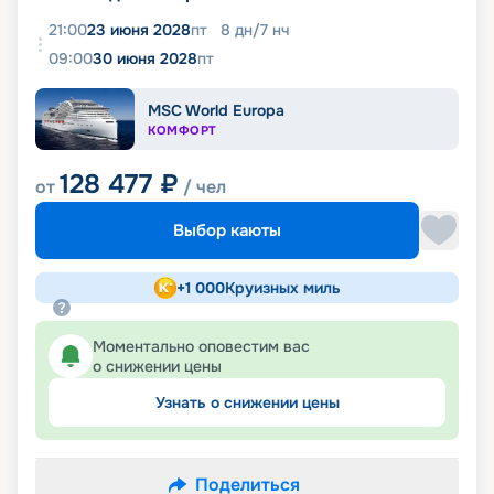
21:00
23 июня 2028
пт
8
дн
/
7
нч
09:00
30 июня 2028
пт
MSC World Europa
КОМФОРТ
128 477
₽
от
/ чел
Выбор каюты
+
1 000
Круизных миль
Моментально оповестим вас
о снижении цены
Узнать о снижении цены
Поделиться