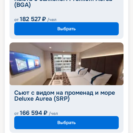
(BGA)
182 527
₽
от
/чел
Выбрать
Сьют с видом на променад и море
Deluxe Aurea (SRP)
166 594
₽
от
/чел
Выбрать