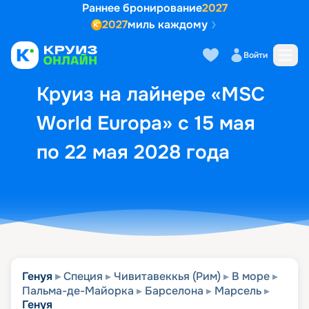
Раннее бронирование
2027
2027
миль каждому
Описание
Выбор кают
Маршрут и экск
Войти
Круиз на лайнере «MSC
World Europa» с 15 мая
по 22 мая 2028 года
Генуя
Специя
Чивитавеккья (Рим)
В море
Пальма-де-Майорка
Барселона
Марсель
Генуя