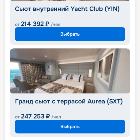
Сьют внутренний Yacht Club (YIN)
214 392
₽
от
/чел
Выбрать
Гранд сьют с террасой Aurea (SXT)
247 253
₽
от
/чел
Выбрать