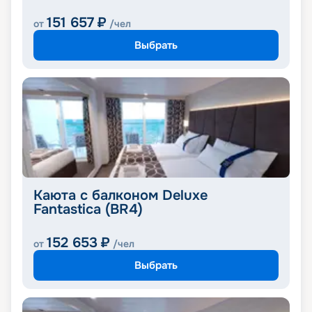
151 657
₽
от
/чел
Выбрать
Каюта с балконом Deluxe
Fantastica (BR4)
152 653
₽
от
/чел
Выбрать