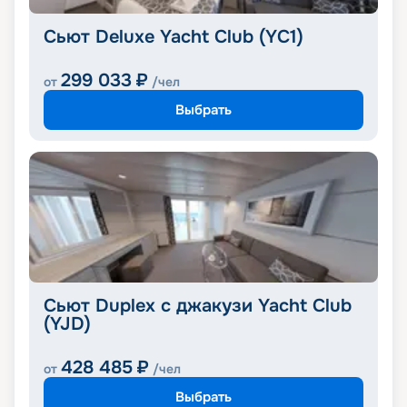
Сьют Deluxe Yacht Club (YC1)
299 033
₽
от
/чел
Выбрать
Сьют Duplex с джакузи Yacht Club
(YJD)
428 485
₽
от
/чел
Выбрать