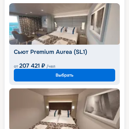
Сьют Premium Aurea (SL1)
207 421
₽
от
/чел
Выбрать