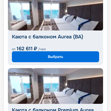
Каюта с балконом Aurea (BA)
162 611
₽
от
/чел
Выбрать
Каюта с балконом Premium Aurea