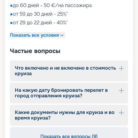
• игровые зоны от LEGO;
●
до 60 дней - 50 €/на пассажира
• детский клуб Chicco.
●
от 59 до 30 дней - 25%*
●
от 29 до 22 дней - 40%*
Путешествуйте с
«Круиз.онлайн»
Показать все условия
Наша компания предлагает купить путевки на
Частые вопросы
круизы MSC World Europa не выходя из дома. На
нашем сайте вы найдете всю необходимую
информацию для выбора тура: расписание
Что включено и не включено в стоимость
круизов на 2026 - 2027 г., характеристики
круиза
лайнера, описание кают, цены на путевки, фото
интерьеров, отзывы туристов и другие данные.
На какую дату бронировать перелет в
Опытные специалисты с удовольствием
город отправления круиза?
проконсультируют вас, помогут с оформлением
документов и проведением оплаты, будут
оказывать информационную поддержку на
Какие документы нужны для круиза и во
протяжении круиза. Бронируйте путевки и
время круиза?
отправляйтесь в сказочное путешествие на
лайнере из будущего!
Показать все вопросы (9)