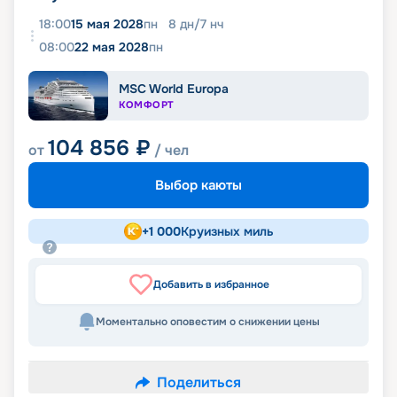
18:00
15 мая 2028
пн
8
дн
/
7
нч
08:00
22 мая 2028
пн
MSC World Europa
КОМФОРТ
104 856
₽
от
/ чел
Выбор каюты
+
1 000
Круизных миль
Добавить в избранное
Моментально оповестим о снижении цены
Поделиться