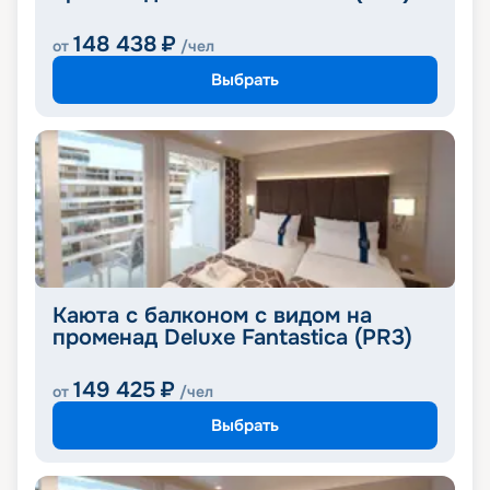
148 438
₽
от
/чел
Выбрать
Каюта с балконом с видом на
променад Deluxe Fantastica (PR3)
149 425
₽
от
/чел
Выбрать