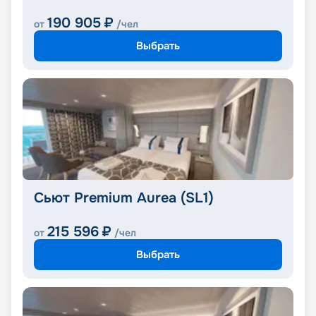
190 905
₽
от
/чел
Выбрать
Сьют Premium Aurea (SL1)
215 596
₽
от
/чел
Выбрать