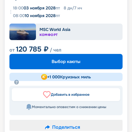
18:00
03 ноября 2028
пт
8
дн
/
7
нч
08:00
10 ноября 2028
пт
MSC World Asia
КОМФОРТ
120 785
₽
от
/ чел
Выбор каюты
+
1 000
Круизных миль
Добавить в избранное
Моментально оповестим о снижении цены
Поделиться