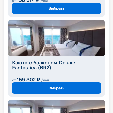
158 314
₽
от
/чел
Выбрать
Каюта с балконом Deluxe
Fantastica (BR2)
159 302
₽
от
/чел
Выбрать