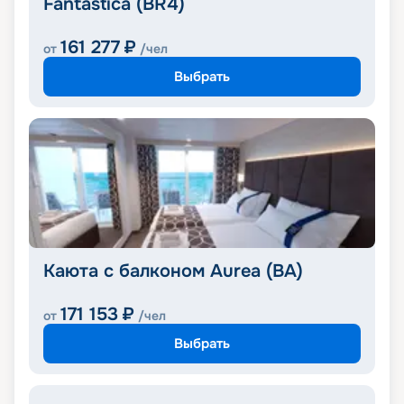
Fantastica (BR4)
161 277
₽
от
/чел
Выбрать
Каюта с балконом Aurea (BA)
171 153
₽
от
/чел
Выбрать