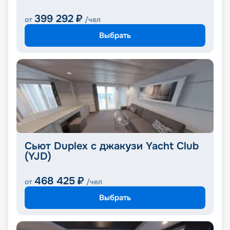
399 292
₽
от
/чел
Выбрать
Сьют Duplex с джакузи Yacht Club
(YJD)
468 425
₽
от
/чел
Выбрать