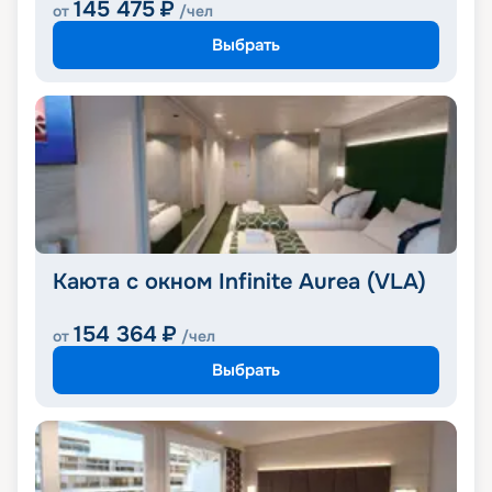
145 475
₽
от
/чел
Выбрать
Каюта с окном Infinite Aurea (VLA)
154 364
₽
от
/чел
Выбрать