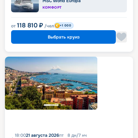
MSC World Europa
КОМФОРТ
118 810
₽
от
/чел
+1 000
Выбрать круиз
18:00
21 августа 2026
пт
8
дн
/
7
нч