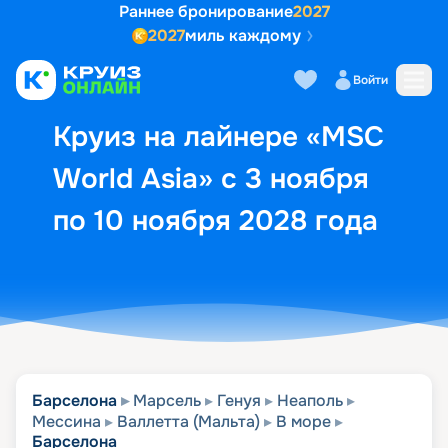
Раннее бронирование
2027
2027
миль каждому
Описание
Выбор кают
Маршрут и экск
Войти
Круиз на лайнере «MSC
World Asia» с 3 ноября
по 10 ноября 2028 года
Барселона
Марсель
Генуя
Неаполь
Мессина
Валлетта (Мальта)
В море
Барселона