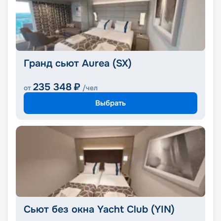
Гранд сьют Aurea (SX)
235 348
₽
от
/чел
Выбрать
Сьют без окна Yacht Club (YIN)