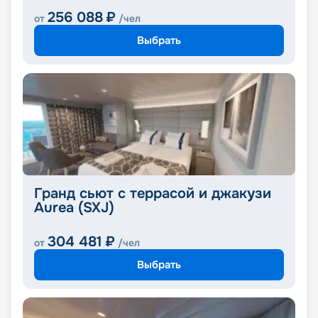
256 088
₽
от
/чел
Выбрать
Гранд сьют с террасой и джакузи
Aurea (SXJ)
304 481
₽
от
/чел
Выбрать